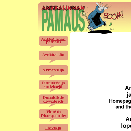
A
j
Homepage
and th
A
lop