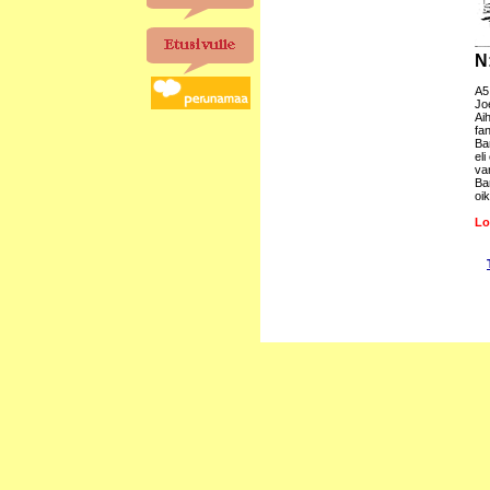
N
A5
Jo
Ai
fa
Bar
el
va
Ba
oi
Lo