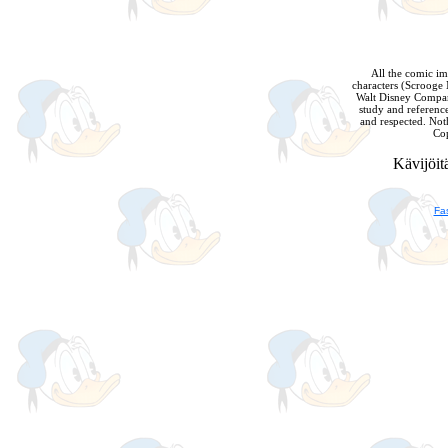
All the comic ima
characters (Scrooge
Walt Disney Compan
study and referenc
and respected. Not
Cop
Kävijöitä
Fa