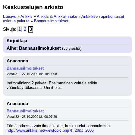
Keskustelujen arkisto
Etusivu
»
Ankkis
»
Ankkis & Ankkalinnake
»
Ankkiksen ajankohtaiset
asiat ja palaute
»
Bannausilmoitukset
Sivuja:
1
2
3
Kirjoittaja
Aihe: Bannausilmoitukset
(33 viestiä)
Anaconda
Bannausilmoitukset
Viesti 31 - 27.10.2009 klo 18:14:08
Imfromfinland 2 päivää. Ensimmäinen voittaja editin 
väärinkäyttökisassa. Onnittelut.
Anaconda
Bannausilmoitukset
Viesti 32 - 28.10.2009 klo 00:07:29
Tämä jatkossa vain ilmoituksille, keskustelut bannauksista: 
http://www.ankkis.net/viewtopic.php?f=20&t=2086