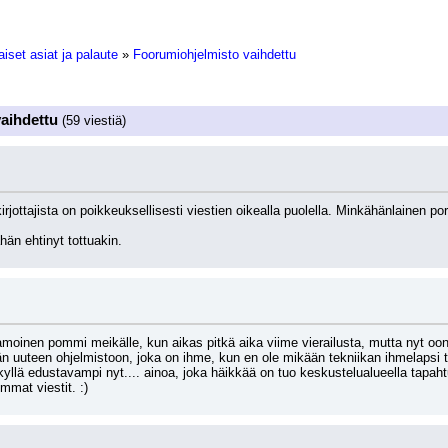
iset asiat ja palaute
»
Foorumiohjelmisto vaihdettu
aihdettu
(59 viestiä)
rjottajista on poikkeuksellisesti viestien oikealla puolella. Minkähänlainen po
hän ehtinyt tottuakin.
ikamoinen pommi meikälle, kun aikas pitkä aika viime vierailusta, mutta nyt oo
hän uuteen ohjelmistoon, joka on ihme, kun en ole mikään tekniikan ihmelapsi t
llä edustavampi nyt.... ainoa, joka häikkää on tuo keskustelualueella tapahtu
mmat viestit. :)