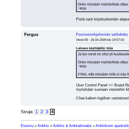
Onko missään mahdollista ottaa k
~kirja
Pistä rasti kirjoituskentän alapu
Fergus
Foorumiohjelmisto vaihdettu
Viesti 59 - 26.04.2009 klo 19:57:03
Lainaus käyttäjältä: kirja
Ja tuo viesti on ollut yli kuukaud
Onko missään mahdollista ottaa k
~kirja
// Niin, että missään niitä ei näy it
User Control Panel >> Board Re
myöskään suoraan viesteihin liit
//Jaa kaiken logiikan vastaisesti
Sivuja:
1
2
3
4
Etusivu
»
Ankkis
»
Ankkis & Ankkalinnake
»
Ankkiksen ajankohta