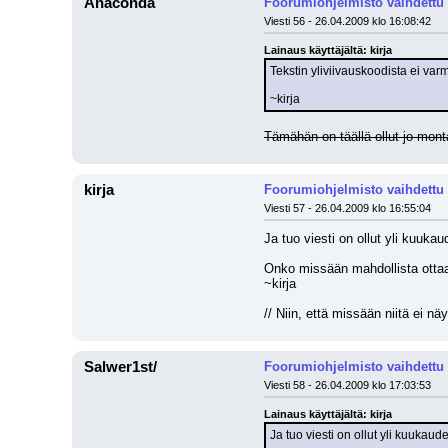
Anaconda
Foorumiohjelmisto vaihdettu
Viesti 56 - 26.04.2009 klo 16:08:42
Lainaus käyttäjältä: kirja
Tekstin yliviivauskoodista ei var
~kirja
Tämähän on täällä ollut jo mon
kirja
Foorumiohjelmisto vaihdettu
Viesti 57 - 26.04.2009 klo 16:55:04
Ja tuo viesti on ollut yli kuukau
Onko missään mahdollista ottaa
~kirja
// Niin, että missään niitä ei näy 
Salwer1st/
Foorumiohjelmisto vaihdettu
Viesti 58 - 26.04.2009 klo 17:03:53
Lainaus käyttäjältä: kirja
Ja tuo viesti on ollut yli kuukaud