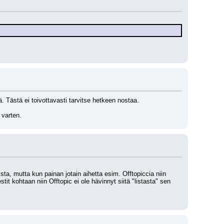
lä. Tästä ei toivottavasti tarvitse hetkeen nostaa.
 varten.
sta, mutta kun painan jotain aihetta esim. Offtopiccia niin 
tit kohtaan niin Offtopic ei ole hävinnyt siitä "listasta" sen 