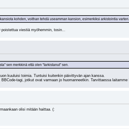
 kansiota kohden, voithan tehdä useamman kansion, esimerkiksi arkistointia varten
 poistettua viestiä myöhemmin, tosin...
tasta" sen merkkinä että olen "tarkistanut" sen.
on kuuluisi toimia. Tuntuisi kuitenkin päivittyvän ajan kanssa.
i BBCode-tagi, jotkut ovat varmaan jo huomanneetkin. Tarvittaessa laitamme 
rmaankaan olisi mitään haittaa. (: