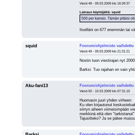
Viesti 48 - 09.03.2009 klo 16:09:37
Lainaus käyttäjältä: squid
500 per kansio. Tämän pitäisi olla
Itselläni on 677 enemmän tai väh
squid
Foorumiohjelmisto vaihdettu
Viesti 49 - 09.03.2009 klo 21:31:21
Nostin tuon viestirajan nyt 2000 
Barksi: Tuo rajahan on vain yht
Aku-fani13
Foorumiohjelmisto vaihdettu
Viesti 50 - 10.03.2009 klo 07:31:10
Huomasin juuri yhden virheen:
Ku olen kirjautunut keskustelualu
siirryn aiheen viimeisimpään vies
merkkinä että olen "tarkistanut"
Tajusitteko? Ja se pätee muissa
Barksi
Foorumiohjelmisto vaihdettu