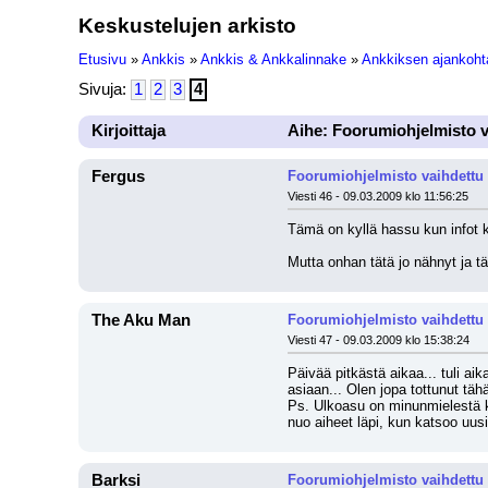
Keskustelujen arkisto
Etusivu
»
Ankkis
»
Ankkis & Ankkalinnake
»
Ankkiksen ajankohta
Sivuja:
1
2
3
4
Kirjoittaja
Aihe: Foorumiohjelmisto v
Fergus
Foorumiohjelmisto vaihdettu
Viesti 46 - 09.03.2009 klo 11:56:25
Tämä on kyllä hassu kun infot ki
Mutta onhan tätä jo nähnyt ja tä
The Aku Man
Foorumiohjelmisto vaihdettu
Viesti 47 - 09.03.2009 klo 15:38:24
Päivää pitkästä aikaa... tuli a
asiaan... Olen jopa tottunut tä
Ps. Ulkoasu on minunmielestä ky
nuo aiheet läpi, kun katsoo uusi
Barksi
Foorumiohjelmisto vaihdettu