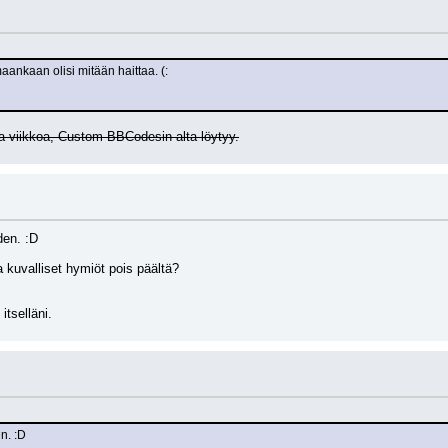
maankaan olisi mitään haittaa. (:
ta viikkoa, Custom BBCodesin alta löytyy.
den. :D
 kuvalliset hymiöt pois päältä?
itselläni.
en. :D