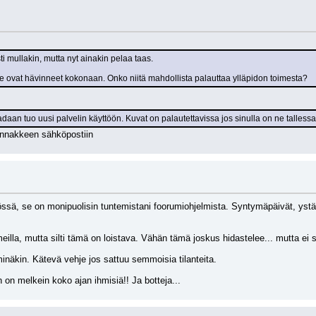
sti mullakin, mutta nyt ainakin pelaa taas.
 ovat hävinneet kokonaan. Onko niitä mahdollista palauttaa ylläpidon toimesta?
daan tuo uusi palvelin käyttöön. Kuvat on palautettavissa jos sinulla on ne tallessa.
linnakkeen sähköpostiin
ssä, se on monipuolisin tuntemistani foorumiohjelmista. Syntymäpäivät, ystävät
lla, mutta silti tämä on loistava. Vähän tämä joskus hidastelee... mutta e
minäkin. Kätevä vehje jos sattuu semmoisia tilanteita.
 on melkein koko ajan ihmisiä!! Ja botteja...