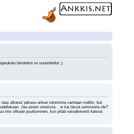
ropeukalo tämänkin on suunnitellut :).
n taas alkanu/ jatkanu ankan lukemista vanhaan malliin, but 
odellakaan. Jaa asiani viestissä... ei kai tässä semmosta ole? 
u tms olikaan puuttuminen, kun pitää vaivalloisesti katsoa 