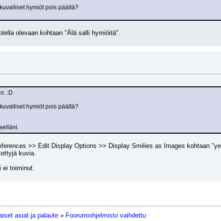
uvalliset hymiöt pois päältä?
olella olevaan kohtaan "Älä salli hymiöitä".
en. :D
uvalliset hymiöt pois päältä?
selläni.
ferences >> Edit Display Options >> Display Smilies as Images kohtaan "yes"
ettyjä kuvia.
 ei toiminut.
iset asiat ja palaute
»
Foorumiohjelmisto vaihdettu