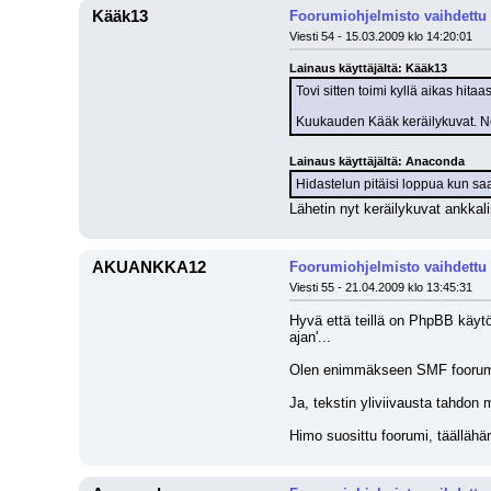
Kääk13
Foorumiohjelmisto vaihdettu
Viesti 54 - 15.03.2009 klo 14:20:01
Lainaus käyttäjältä: Kääk13
Tovi sitten toimi kyllä aikas hitaa
Kuukauden Kääk keräilykuvat. Ne
Lainaus käyttäjältä: Anaconda
Hidastelun pitäisi loppua kun saa
Lähetin nyt keräilykuvat ankka
AKUANKKA12
Foorumiohjelmisto vaihdettu
Viesti 55 - 21.04.2009 klo 13:45:31
Hyvä että teillä on PhpBB käytö
ajan'... 
Olen enimmäkseen SMF foorumei
Ja, tekstin yliviivausta tahdon 
Himo suosittu foorumi, täällähän