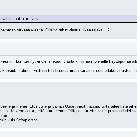
 vähintäänkin riittävästi.
emmän tärkeää viestiä. Olisiko tuhat viestiä liikaa rajaksi...?
viestiin, kun tuo nyt ei ole niinkään tilasta kiinni näin pienellä käyttäjämääräl
ä kansiota kohden, voithan tehdä useamman kansion, esimerkiksi arkistointia
eelle ja menen Etusivulle ja painan Uudet viesti nappia. Siitä tulee lista aihei
tiin. Ja virhe on se, että, kun menen Offtopicista Etusivulle ja siitä Uudet vies
 sen.
kin kuin Offtopicissa.