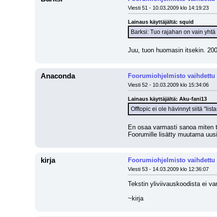
Viesti 51 - 10.03.2009 klo 14:19:23
Lainaus käyttäjältä: squid
Barksi: Tuo rajahan on vain yhtä
Juu, tuon huomasin itsekin. 200
Anaconda
Foorumiohjelmisto vaihdettu
Viesti 52 - 10.03.2009 klo 15:34:06
Lainaus käyttäjältä: Aku-fani13
Offtopic ei ole hävinnyt siitä "lis
En osaa varmasti sanoa miten tu
Foorumille lisätty muutama uus
kirja
Foorumiohjelmisto vaihdettu
Viesti 53 - 14.03.2009 klo 12:36:07
Tekstin yliviivauskoodista ei va
~kirja