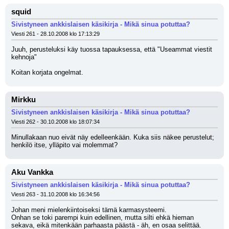
squid
Sivistyneen ankkislaisen käsikirja - Mikä sinua potuttaa?
Viesti 261 - 28.10.2008 klo 17:13:29
Juuh, perusteluksi käy tuossa tapauksessa, että "Useammat viestit 
kehnoja"
Koitan korjata ongelmat.
Mirkku
Sivistyneen ankkislaisen käsikirja - Mikä sinua potuttaa?
Viesti 262 - 30.10.2008 klo 18:07:34
Minullakaan nuo eivät näy edelleenkään. Kuka siis näkee perustelut; 
henkilö itse, ylläpito vai molemmat?
Aku Vankka
Sivistyneen ankkislaisen käsikirja - Mikä sinua potuttaa?
Viesti 263 - 31.10.2008 klo 16:34:56
Johan meni mielenkiintoiseksi tämä karmasysteemi.
Onhan se toki parempi kuin edellinen, mutta silti ehkä hieman 
sekava, eikä mitenkään parhaasta päästä - äh, en osaa selittää. 