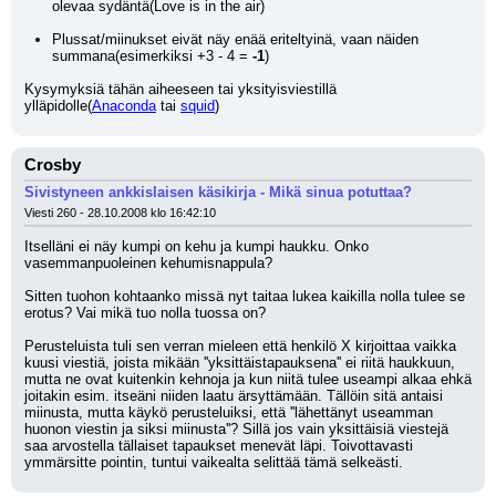
olevaa sydäntä(Love is in the air)
Plussat/miinukset eivät näy enää eriteltyinä, vaan näiden 
summana(esimerkiksi +3 - 4 = 
-1
)
Kysymyksiä tähän aiheeseen tai yksityisviestillä 
ylläpidolle(
Anaconda
 tai 
squid
)
Crosby
Sivistyneen ankkislaisen käsikirja - Mikä sinua potuttaa?
Viesti 260 - 28.10.2008 klo 16:42:10
Itselläni ei näy kumpi on kehu ja kumpi haukku. Onko 
vasemmanpuoleinen kehumisnappula?
Sitten tuohon kohtaanko missä nyt taitaa lukea kaikilla nolla tulee se 
erotus? Vai mikä tuo nolla tuossa on?
Perusteluista tuli sen verran mieleen että henkilö X kirjoittaa vaikka 
kuusi viestiä, joista mikään ''yksittäistapauksena'' ei riitä haukkuun, 
mutta ne ovat kuitenkin kehnoja ja kun niitä tulee useampi alkaa ehkä 
joitakin esim. itseäni niiden laatu ärsyttämään. Tällöin sitä antaisi 
miinusta, mutta käykö perusteluiksi, että ''lähettänyt useamman 
huonon viestin ja siksi miinusta''? Sillä jos vain yksittäisiä viestejä 
saa arvostella tällaiset tapaukset menevät läpi. Toivottavasti 
ymmärsitte pointin, tuntui vaikealta selittää tämä selkeästi.