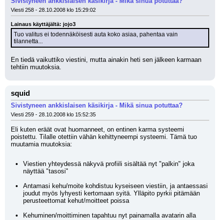
Sivistyneen ankkislaisen käsikirja - Mikä sinua potuttaa?
Viesti 258 - 28.10.2008 klo 15:29:02
Lainaus käyttäjältä: jojo3
Tuo valitus ei todennäköisesti auta koko asiaa, pahentaa vain 
tilannetta...
En tiedä vaikuttiko viestini, mutta ainakin heti sen jälkeen karmaan 
tehtiin muutoksia.
squid
Sivistyneen ankkislaisen käsikirja - Mikä sinua potuttaa?
Viesti 259 - 28.10.2008 klo 15:52:35
Eli kuten eräät ovat huomanneet, on entinen karma systeemi 
poistettu. Tilalle otettiin vähän kehittyneempi systeemi. Tämä tuo 
muutamia muutoksia:
Viestien yhteydessä näkyvä profiili sisältää nyt "palkin" joka 
näyttää "tasosi"
Antamasi kehu/moite kohdistuu kyseiseen viestiin, ja antaessasi 
joudut myös lyhyesti kertomaan syitä. Ylläpito pyrkii pitämään 
perusteettomat kehut/moitteet poissa
Kehuminen/moittiminen tapahtuu nyt painamalla avatarin alla 