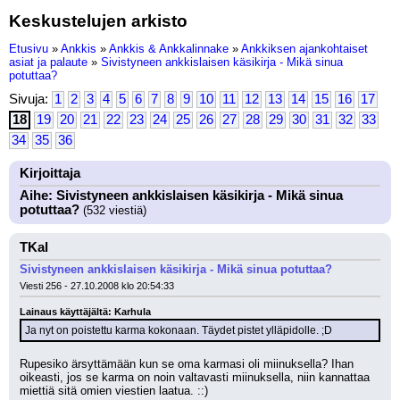
Keskustelujen arkisto
Etusivu
»
Ankkis
»
Ankkis & Ankkalinnake
»
Ankkiksen ajankohtaiset
asiat ja palaute
»
Sivistyneen ankkislaisen käsikirja - Mikä sinua
potuttaa?
Sivuja:
1
2
3
4
5
6
7
8
9
10
11
12
13
14
15
16
17
18
19
20
21
22
23
24
25
26
27
28
29
30
31
32
33
34
35
36
Kirjoittaja
Aihe: Sivistyneen ankkislaisen käsikirja - Mikä sinua
potuttaa?
(532 viestiä)
TKal
Sivistyneen ankkislaisen käsikirja - Mikä sinua potuttaa?
Viesti 256 - 27.10.2008 klo 20:54:33
Lainaus käyttäjältä: Karhula
Ja nyt on poistettu karma kokonaan. Täydet pistet ylläpidolle. ;D
Rupesiko ärsyttämään kun se oma karmasi oli miinuksella? Ihan 
oikeasti, jos se karma on noin valtavasti miinuksella, niin kannattaa 
miettiä sitä omien viestien laatua. ::)