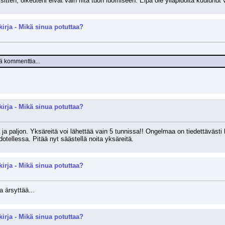
sitten, oikeuteni eivät vain riitä tuon luomiseen. Eipä ole ylläpidolta kuulunut
kirja - Mikä sinua potuttaa?
lä kommenttia...
kirja - Mikä sinua potuttaa?
a ja paljon. Yksäreitä voi lähettää vain 5 tunnissa!! Ongelmaa on tiedettävästi h
dotellessa. Pitää nyt säästellä noita yksäreitä.
kirja - Mikä sinua potuttaa?
 ärsyttää...
kirja - Mikä sinua potuttaa?