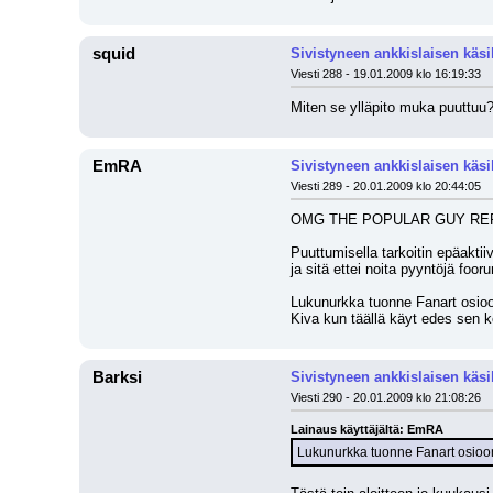
squid
Sivistyneen ankkislaisen käsi
Viesti 288 - 19.01.2009 klo 16:19:33
Miten se ylläpito muka puuttuu? 
EmRA
Sivistyneen ankkislaisen käsi
Viesti 289 - 20.01.2009 klo 20:44:05
OMG THE POPULAR GUY RE
Puuttumisella tarkoitin epäakti
ja sitä ettei noita pyyntöjä f
Lukunurkka tuonne Fanart osioon
Kiva kun täällä käyt edes sen 
Barksi
Sivistyneen ankkislaisen käsi
Viesti 290 - 20.01.2009 klo 21:08:26
Lainaus käyttäjältä: EmRA
Lukunurkka tuonne Fanart osioon o