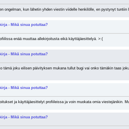
ten ongelman, kun lähetin yhden viestin viidelle henkilölle, en pystynyt tuntiin
kirja - Mikä sinua potuttaa?
fiilissa enää muuttaa allekirjoitusta eikä käyttäjäesittelyä. >:(
kirja - Mikä sinua potuttaa?
tämä joku eilisen päivityksen mukana tullut bugi vai onko tämäkin taas joku ni
kirja - Mikä sinua potuttaa?
joitukset ja käyttäjäesittelyt profiileissa ja voin muokata omia viestejänikin. 
kirja - Mikä sinua potuttaa?