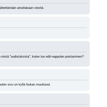
 lähettämään ainuttakaan viestiä.
istä ''uudistuksista'', kuten tuo edit-nappulan poistaminen? 
Muuten sivu on kyllä hiukan muuttunut.