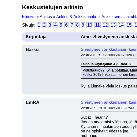
Keskustelujen arkisto
Etusivu
»
Ankkis
»
Ankkis & Ankkalinnake
»
Ankkiksen ajankohta
Sivuja:
1
2
3
4
5
6
7
8
9
10
11
12
13
14
15
1
Kirjoittaja
Aihe: Sivistyneen ankkisla
Barksi
Sivistyneen ankkislaisen käsi
Viesti 286 - 31.12.2008 klo 12:30:03
Lainaus käyttäjältä: Aku-fani13
Potuttaako?? Kyllä potuttaa. Minu
koska 30% linkeistä menee Lin
Kyllä Linnake vielä joskus palaa
EmRA
Sivistyneen ankkislaisen käsi
Viesti 287 - 19.01.2009 klo 15:32:40
wut iz I hearin?
Jos en arvostaisi ylläpitoa, jätt
Kyllähän minuakin sen aidon yll
on ne opiskelut edessä jne.
mutta juu.