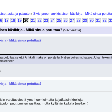
iset asiat ja palaute
»
Sivistyneen ankkislaisen käsikirja - Mikä sinua potutt
6
17
18
19
20
21
22
23
24
25
26
27
28
29
30
31
32
3
isen käsikirja - Mikä sinua potuttaa?
(532 viestiä)
kirja - Mikä sinua potuttaa?
a potuttaa se että Ankkalinnake on poistettu. Nyt en voi esim. katsoa Jukan tekemää
nakkeeseen.
...
kirja - Mikä sinua potuttaa?
äisin varoitusviestit yms huomioimatta ja jatkaisin kiroiluja.
äpidon puuttuminen rasittaa, mutta kyllähän kaikilla (melkein)