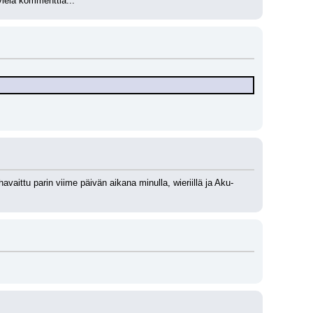
 vielä kommenttia...
avaittu parin viime päivän aikana minulla, wieriillä ja Aku-