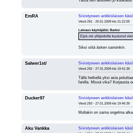
Tästä tein aloitteen jo kuukausi 
EmRA
Sivistyneen ankkislaisen käsi
Viesti 291 - 20.01.2009 klo 21:22:05
Lainaus käyttäjältä: Barksi
Eipä ole ylläpidolta kuulunut vie
Siksi siitä äsken sanoinkin.
Salwer1st/
Sivistyneen ankkislaisen käsi
Viesti 292 - 27.01.2009 klo 19:41:36
Tällä hetkellä yksi asia potutta
fanilla. Missä vika? Korjausta o
Ducker97
Sivistyneen ankkislaisen käsi
Viesti 293 - 27.01.2009 klo 19:46:39
Mullakin on sama ongelma alkaa
Aku Vankka
Sivistyneen ankkislaisen käsi