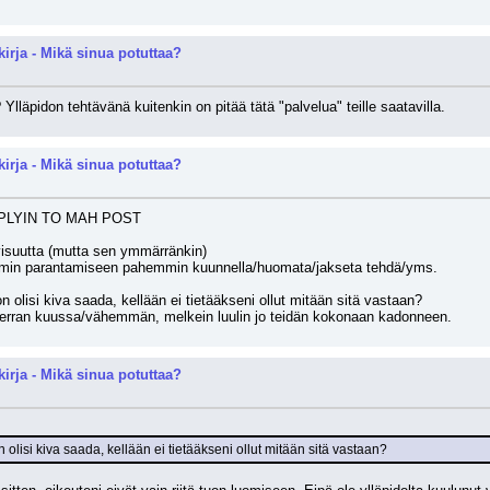
kirja - Mikä sinua potuttaa?
Ylläpidon tehtävänä kuitenkin on pitää tätä "palvelua" teille saatavilla.
kirja - Mikä sinua potuttaa?
PLYIN TO MAH POST
ivisuutta (mutta sen ymmärränkin)
oorumin parantamiseen pahemmin kuunnella/huomata/jakseta tehdä/yms.
 olisi kiva saada, kellään ei tietääkseni ollut mitään sitä vastaan?
kerran kuussa/vähemmän, melkein luulin jo teidän kokonaan kadonneen.
kirja - Mikä sinua potuttaa?
lisi kiva saada, kellään ei tietääkseni ollut mitään sitä vastaan?