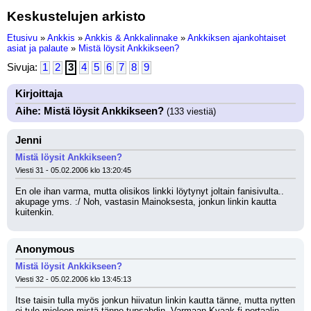
Keskustelujen arkisto
Etusivu
»
Ankkis
»
Ankkis & Ankkalinnake
»
Ankkiksen ajankohtaiset
asiat ja palaute
»
Mistä löysit Ankkikseen?
Sivuja:
1
2
3
4
5
6
7
8
9
Kirjoittaja
Aihe: Mistä löysit Ankkikseen?
(133 viestiä)
Jenni
Mistä löysit Ankkikseen?
Viesti 31 - 05.02.2006 klo 13:20:45
En ole ihan varma, mutta olisikos linkki löytynyt joltain fanisivulta.. 
akupage yms. :/ Noh, vastasin Mainoksesta, jonkun linkin kautta 
kuitenkin.
Anonymous
Mistä löysit Ankkikseen?
Viesti 32 - 05.02.2006 klo 13:45:13
Itse taisin tulla myös jonkun hiivatun linkin kautta tänne, mutta nytten 
ei tule mieleen mistä tänne tupsahdin. Varmaan Kvaak.fi portaalin 