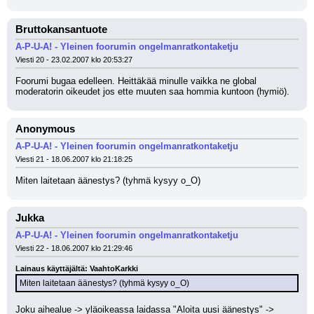
Bruttokansantuote
A-P-U-A! - Yleinen foorumin ongelmanratkontaketju
Viesti 20 - 23.02.2007 klo 20:53:27
Foorumi bugaa edelleen. Heittäkää minulle vaikka ne global 
moderatorin oikeudet jos ette muuten saa hommia kuntoon (hymiö).
Anonymous
A-P-U-A! - Yleinen foorumin ongelmanratkontaketju
Viesti 21 - 18.06.2007 klo 21:18:25
Miten laitetaan äänestys? (tyhmä kysyy o_O)
Jukka
A-P-U-A! - Yleinen foorumin ongelmanratkontaketju
Viesti 22 - 18.06.2007 klo 21:29:46
Lainaus käyttäjältä: VaahtoKarkki
Miten laitetaan äänestys? (tyhmä kysyy o_O)
Joku aihealue -> yläoikeassa laidassa "Aloita uusi äänestys" -> 