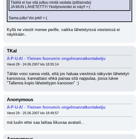
Täällä ei lue sitä juttuu mistä vastata (pitilainata)
JA MUN LÄHETETTYI Yksityisviestei ei näy!! >:(
Sama juttu! Voi prkl! >:(
Kyllä ne viestit menee perille, vaikka lähetetyissä viesteissä ei 
näykkään..
TKal
A-P-U-A! - Yleinen foorumin ongelmanratkontaketju
Viesti 28 - 24.06.2007 klo 18:55:14
Tähän voisi sanoa vielä, että jos haluaa viestinsä näkyvän lähetetyt-
kansiossa, kannattaisi ehkä painaa sitä nappulaa, jossa lukee 
"Tallenna kopio lähetettyjen kansioon" :)
Anonymous
A-P-U-A! - Yleinen foorumin ongelmanratkontaketju
Viesti 29 - 25.06.2007 klo 18:49:57
mä luulin ettei saa laittaa liikuvaa avatarii...