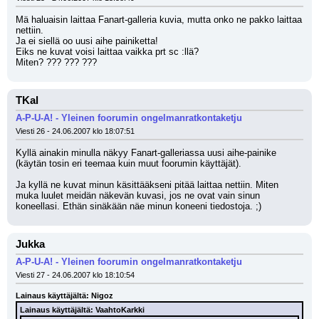
Mä haluaisin laittaa Fanart-galleria kuvia, mutta onko ne pakko laittaa 
nettiin.
Ja ei siellä oo uusi aihe painiketta!
Eiks ne kuvat voisi laittaa vaikka prt sc :llä?
Miten? ??? ??? ???
TKal
A-P-U-A! - Yleinen foorumin ongelmanratkontaketju
Viesti 26 - 24.06.2007 klo 18:07:51
Kyllä ainakin minulla näkyy Fanart-galleriassa uusi aihe-painike 
(käytän tosin eri teemaa kuin muut foorumin käyttäjät).
Ja kyllä ne kuvat minun käsittääkseni pitää laittaa nettiin. Miten 
muka luulet meidän näkevän kuvasi, jos ne ovat vain sinun 
koneellasi. Ethän sinäkään näe minun koneeni tiedostoja. ;)
Jukka
A-P-U-A! - Yleinen foorumin ongelmanratkontaketju
Viesti 27 - 24.06.2007 klo 18:10:54
Lainaus käyttäjältä: Nigoz
Lainaus käyttäjältä: VaahtoKarkki