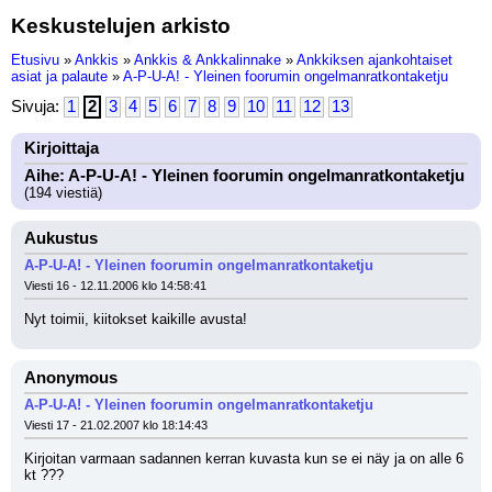
Keskustelujen arkisto
Etusivu
»
Ankkis
»
Ankkis & Ankkalinnake
»
Ankkiksen ajankohtaiset
asiat ja palaute
»
A-P-U-A! - Yleinen foorumin ongelmanratkontaketju
Sivuja:
1
2
3
4
5
6
7
8
9
10
11
12
13
Kirjoittaja
Aihe: A-P-U-A! - Yleinen foorumin ongelmanratkontaketju
(194 viestiä)
Aukustus
A-P-U-A! - Yleinen foorumin ongelmanratkontaketju
Viesti 16 - 12.11.2006 klo 14:58:41
Nyt toimii, kiitokset kaikille avusta!
Anonymous
A-P-U-A! - Yleinen foorumin ongelmanratkontaketju
Viesti 17 - 21.02.2007 klo 18:14:43
Kirjoitan varmaan sadannen kerran kuvasta kun se ei näy ja on alle 6 
kt ???