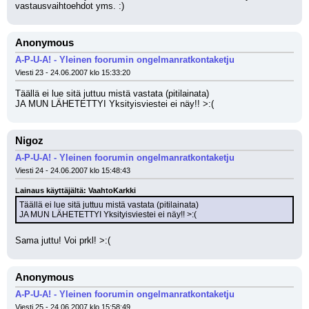
vastausvaihtoehdot yms. :)
Anonymous
A-P-U-A! - Yleinen foorumin ongelmanratkontaketju
Viesti 23 - 24.06.2007 klo 15:33:20
Täällä ei lue sitä juttuu mistä vastata (pitilainata)
JA MUN LÄHETETTYI Yksityisviestei ei näy!! >:(
Nigoz
A-P-U-A! - Yleinen foorumin ongelmanratkontaketju
Viesti 24 - 24.06.2007 klo 15:48:43
Lainaus käyttäjältä: VaahtoKarkki
Täällä ei lue sitä juttuu mistä vastata (pitilainata)
JA MUN LÄHETETTYI Yksityisviestei ei näy!! >:(
Sama juttu! Voi prkl! >:(
Anonymous
A-P-U-A! - Yleinen foorumin ongelmanratkontaketju
Viesti 25 - 24.06.2007 klo 15:58:49