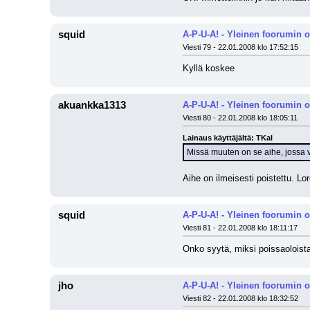
squid
A-P-U-A! - Yleinen foorumin 
Viesti 79 - 22.01.2008 klo 17:52:15
Kyllä koskee
akuankka1313
A-P-U-A! - Yleinen foorumin 
Viesti 80 - 22.01.2008 klo 18:05:11
Lainaus käyttäjältä: TKal
Missä muuten on se aihe, jossa v
Aihe on ilmeisesti poistettu. Lo
squid
A-P-U-A! - Yleinen foorumin 
Viesti 81 - 22.01.2008 klo 18:11:17
Onko syytä, miksi poissaoloista 
jho
A-P-U-A! - Yleinen foorumin 
Viesti 82 - 22.01.2008 klo 18:32:52