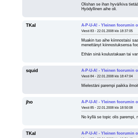
Olishan se ihan hyvä/kiva tietää
Hyödyllinen aihe oli.
TKal
A-P-U-A! - Yleinen foorumin 
Viesti 83 - 22.01.2008 klo 18:37:05
Muakin tuo aihe kiinnostaisi saad
menettänyt kiinnostuksensa foo
Ethän sinä koulustakaan tai vars
squid
A-P-U-A! - Yleinen foorumin 
Viesti 84 - 22.01.2008 klo 18:47:04
Mielestäni parempi paikka ilmoit
jho
A-P-U-A! - Yleinen foorumin 
Viesti 85 - 22.01.2008 klo 18:50:08
No kyllä se topic olis parempi,
TKal
A-P-U-A! - Yleinen foorumin 