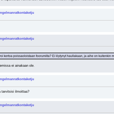
ongelmanratkontaketju
ongelmanratkontaketju
oi kertoa poissaoloistaan foorumilta? Ei löytynyt haullakaan, ja aihe on kuitenkin 
remissa ei ainakaan ole.
ongelmanratkontaketju
tarvitsisi ilmoittaa?
ongelmanratkontaketju