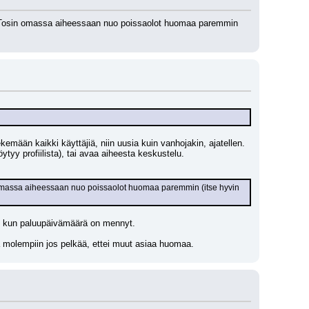
no. Tosin omassa aiheessaan nuo poissaolot huomaa paremmin 
kemään kaikki käyttäjiä, niin uusia kuin vanhojakin, ajatellen. 
ytyy profiilista), tai avaa aiheesta keskustelu.
in omassa aiheessaan nuo poissaolot huomaa paremmin (itse hyvin 
in, kun paluupäivämäärä on mennyt. 
taa molempiin jos pelkää, ettei muut asiaa huomaa.