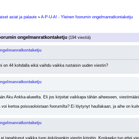
iset asiat ja palaute
»
A-P-U-A! - Yleinen foorumin ongelmanratkontaketju
foorumin ongelmanratkontaketju
(194 viestiä)
ongelmanratkontaketju
i on 44 kohdalla eikä vaihdu vaikka rustaisin uuden viestin?
ongelmanratkontaketju
än Aku Ankka-alueelta. Eli jos kirjoitat vaikkapa tähän aiheeseen, viestimäär
voi kertoa poissaoloistaan foorumilta? Ei löytynyt haullakaan, ja aihe on kui
ongelmanratkontaketju
ei tapahtunut vaikka tuon äsköisenkin viestin kirjoitin. Koskeeko tuo ettei vi