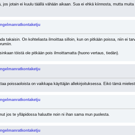
, jos jotain ei kuulu täällä vähään aikaan. Sua ei ehkä kiinnosta, mutta muita 
ongelmanratkontaketju
a takaisin. On kohteliasta ilmoittaa silloin, kun on pitkään poissa, niin ei tar
rumiin. 
inkaan töistä ole pitkään pois ilmoittamatta (huono vertaus, tiedän).
ongelmanratkontaketju
taa poissaoloista on vaikkapa käyttäjän allekirjoituksessa. Eikö tämä mielestä
ongelmanratkontaketju
 mut jos te ylläpidossa haluutte noin ni ihan sama mun puolesta.
ongelmanratkontaketju