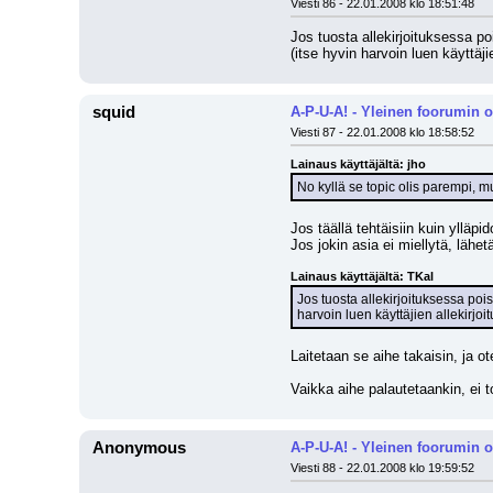
Viesti 86 - 22.01.2008 klo 18:51:48
Jos tuosta allekirjoituksessa p
(itse hyvin harvoin luen käyttäj
squid
A-P-U-A! - Yleinen foorumin 
Viesti 87 - 22.01.2008 klo 18:58:52
Lainaus käyttäjältä: jho
No kyllä se topic olis parempi, m
Jos täällä tehtäisiin kuin ylläp
Jos jokin asia ei miellytä, lähe
Lainaus käyttäjältä: TKal
Jos tuosta allekirjoituksessa po
harvoin luen käyttäjien allekirjo
Laitetaan se aihe takaisin, ja o
Vaikka aihe palautetaankin, ei t
Anonymous
A-P-U-A! - Yleinen foorumin 
Viesti 88 - 22.01.2008 klo 19:59:52