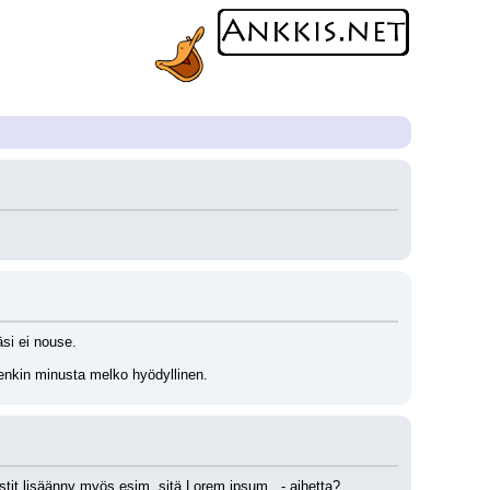
äsi ei nouse.
tenkin minusta melko hyödyllinen.
estit lisäänny myös esim. sitä Lorem ipsum...- aihetta?