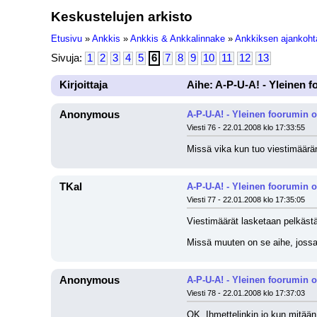
Keskustelujen arkisto
Etusivu
»
Ankkis
»
Ankkis & Ankkalinnake
»
Ankkiksen ajankohta
Sivuja:
1
2
3
4
5
6
7
8
9
10
11
12
13
Kirjoittaja
Aihe: A-P-U-A! - Yleinen 
Anonymous
A-P-U-A! - Yleinen foorumin 
Viesti 76 - 22.01.2008 klo 17:33:55
Missä vika kun tuo viestimäärän
TKal
A-P-U-A! - Yleinen foorumin 
Viesti 77 - 22.01.2008 klo 17:35:05
Viestimäärät lasketaan pelkästä
Missä muuten on se aihe, jossa 
Anonymous
A-P-U-A! - Yleinen foorumin 
Viesti 78 - 22.01.2008 klo 17:37:03
OK. Ihmettelinkin jo kun mitään 