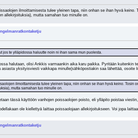
oissaolojen ilmoittamisesta tulee yleinen tapa, niin onhan se ihan hyvä kei
ien allekirjoituksia), mutta samahan tuo minulle on.
ongelmanratkontaketju
ut jos te ylläpidossa haluutte noin ni ihan sama mun puolesta.
idossa halutaan, olisi Ankkis varmaankin aika karu paikka. Pyritään kuitenkin te
tä asiasta yksityisviesti vaikkapa minulle(sähköpostiakin saa lähettää, osoite lö
issaolojen ilmoittamisesta tulee yleinen tapa, niin onhan se ihan hyvä keino. Tos
ituksia), mutta samahan tuo minulle on.
tetaan tässä käyttöön vanhojen poissaolojen poisto, eli ylläpito poistaa viest
odellakaan ole kiellettyä laittaa poissaolojaan allekirjoitukseen. Voi jopa lait
ongelmanratkontaketju