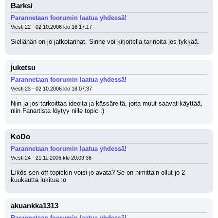
Barksi
Parannetaan foorumin laatua yhdessä!
Viesti 22 - 02.10.2006 klo 16:17:17
Siellähän on jo jatkotarinat. Sinne voi kirjoitella tarinoita jos tykkää.
juketsu
Parannetaan foorumin laatua yhdessä!
Viesti 23 - 02.10.2006 klo 18:07:37
Niin ja jos tarkoittaa ideoita ja kässäreitä, joita muut saavat käyttää, 
niin Fanartista löytyy nille topic :)
KoDo
Parannetaan foorumin laatua yhdessä!
Viesti 24 - 21.11.2006 klo 20:09:36
Eikös sen off-topickin voisi jo avata? Se on nimittäin ollut jo 2 
kuukautta lukitua :o
akuankka1313
Parannetaan foorumin laatua yhdessä!