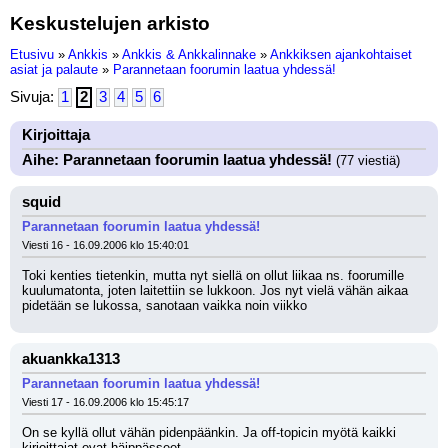
Keskustelujen arkisto
Etusivu
»
Ankkis
»
Ankkis & Ankkalinnake
»
Ankkiksen ajankohtaiset
asiat ja palaute
»
Parannetaan foorumin laatua yhdessä!
Sivuja:
1
2
3
4
5
6
Kirjoittaja
Aihe: Parannetaan foorumin laatua yhdessä!
(77 viestiä)
squid
Parannetaan foorumin laatua yhdessä!
Viesti 16 - 16.09.2006 klo 15:40:01
Toki kenties tietenkin, mutta nyt siellä on ollut liikaa ns. foorumille 
kuulumatonta, joten laitettiin se lukkoon. Jos nyt vielä vähän aikaa 
pidetään se lukossa, sanotaan vaikka noin viikko
akuankka1313
Parannetaan foorumin laatua yhdessä!
Viesti 17 - 16.09.2006 klo 15:45:17
On se kyllä ollut vähän pidenpäänkin. Ja off-topicin myötä kaikki 
kirjoittajat ovat häippässeet.