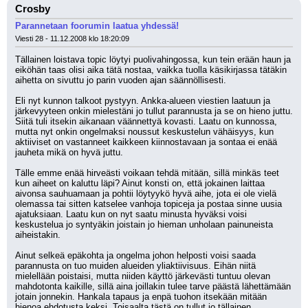
Crosby
Parannetaan foorumin laatua yhdessä!
Viesti 28 - 11.12.2008 klo 18:20:09
Tällainen loistava topic löytyi puolivahingossa, kun tein erään haun ja 
eiköhän taas olisi aika tätä nostaa, vaikka tuolla käsikirjassa tätäkin 
aihetta on sivuttu jo parin vuoden ajan säännöllisesti.
Eli nyt kunnon talkoot pystyyn. Ankka-alueen viestien laatuun ja 
järkevyyteen onkin mielestäni jo tullut parannusta ja se on hieno juttu. 
Siitä tuli itsekin aikanaan väännettyä kovasti. Laatu on kunnossa, 
mutta nyt onkin ongelmaksi noussut keskustelun vähäisyys, kun 
aktiiviset on vastanneet kaikkeen kiinnostavaan ja sontaa ei enää 
jauheta mikä on hyvä juttu.
Tälle emme enää hirveästi voikaan tehdä mitään, sillä minkäs teet 
kun aiheet on kaluttu läpi? Ainut konsti on, että jokainen laittaa 
aivonsa sauhuamaan ja pohtii löytyykö hyvä aihe, jota ei ole vielä 
olemassa tai sitten katselee vanhoja topiceja ja postaa sinne uusia 
ajatuksiaan. Laatu kun on nyt saatu minusta hyväksi voisi 
keskustelua jo syntyäkin joistain jo hieman unholaan painuneista 
aiheistakin.
Ainut selkeä epäkohta ja ongelma johon helposti voisi saada 
parannusta on tuo muiden alueiden yliaktiivisuus. Eihän niitä 
mielellään poistaisi, mutta niiden käyttö järkevästi tuntuu olevan 
mahdotonta kaikille, sillä aina joillakin tulee tarve päästä lähettämään 
jotain jonnekin. Hankala tapaus ja enpä tuohon itsekään mitään 
hienoa ehdotusta keksi. Toisaalta tästä on tullut jo tällainen 