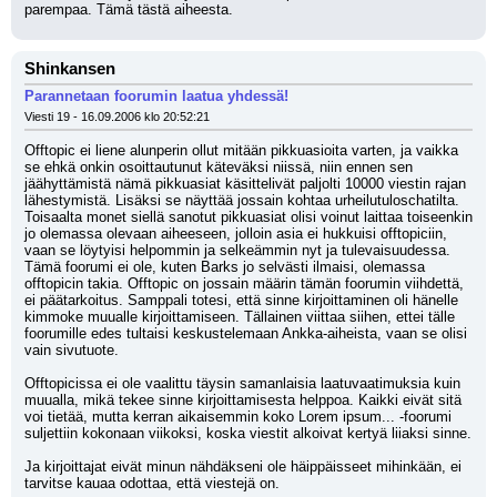
parempaa. Tämä tästä aiheesta.
Shinkansen
Parannetaan foorumin laatua yhdessä!
Viesti 19 - 16.09.2006 klo 20:52:21
Offtopic ei liene alunperin ollut mitään pikkuasioita varten, ja vaikka 
se ehkä onkin osoittautunut käteväksi niissä, niin ennen sen 
jäähyttämistä nämä pikkuasiat käsittelivät paljolti 10000 viestin rajan 
lähestymistä. Lisäksi se näyttää jossain kohtaa urheilutuloschatilta. 
Toisaalta monet siellä sanotut pikkuasiat olisi voinut laittaa toiseenkin 
jo olemassa olevaan aiheeseen, jolloin asia ei hukkuisi offtopiciin, 
vaan se löytyisi helpommin ja selkeämmin nyt ja tulevaisuudessa.
Tämä foorumi ei ole, kuten Barks jo selvästi ilmaisi, olemassa 
offtopicin takia. Offtopic on jossain määrin tämän foorumin viihdettä, 
ei päätarkoitus. Samppali totesi, että sinne kirjoittaminen oli hänelle 
kimmoke muualle kirjoittamiseen. Tällainen viittaa siihen, ettei tälle 
foorumille edes tultaisi keskustelemaan Ankka-aiheista, vaan se olisi 
vain sivutuote.
Offtopicissa ei ole vaalittu täysin samanlaisia laatuvaatimuksia kuin 
muualla, mikä tekee sinne kirjoittamisesta helppoa. Kaikki eivät sitä 
voi tietää, mutta kerran aikaisemmin koko Lorem ipsum... -foorumi 
suljettiin kokonaan viikoksi, koska viestit alkoivat kertyä liiaksi sinne.
Ja kirjoittajat eivät minun nähdäkseni ole häippäisseet mihinkään, ei 
tarvitse kauaa odottaa, että viestejä on.