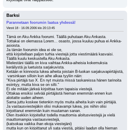
Barksi
Parannetaan foorumin laatua yhdessä!
Viesti 18 - 16.09.2006 klo 20:13:45
Tämä on Aku Ankka foorumi. Täällä puhutaan Aku Ankasta. 
Tottakai on olemassa Lorem... osasto, jossa kuuluu puhua ei Ankka-
asioista. 
Ja tämän foorumin idea ei ole se, 
että kirjoitellaan paljon turhia viestejä jotta viestimäärä kasvaisi. 
Täällä kuulu keskustella Aku Ankasta. 
Mielestäni täällä on kiva vaihtaa Ankka-aiheisia kokemuksia 
keräilystä ja luetuista sarjakuvista. 
Ketään ei kiinnosta lukea aiheita joistain B-luokan sarjakuvapiirtäjistä,
 varsinkaan silloin kun aihe alkaa tyyliin näin:
"Kiva piirtäjä tuo X. En nyt muista missä taskareissa hänen tarinoita 
esiintyy, mutta kiva se on silti."
Ei ole mitään järkeä kirjoittaa tuon tapaisia viestejä. 
Ottakaa ensiksi selvää piirtäjästä hieman enemmän ennen kun 
aloitatte uuden aiheen. 
Sama juttu koskee tietenkin myös muita aiheita kuin vain piirtäjiä. 
Ja vastausviestejäkin olisi mukavampi lukea, jos niihin olisi 
kirjoittanut enemmän kuin muutaman sanan. 
Olen itsekkin kirjoitellut todella mauttomia aloitusviestejä ja vielä 
mauttomampia vastausviestejä,
(katsokaa vaikka ihan ekoja viestejäni)
mutta kun on kirjoittanut yli sata viestiä, pitäisi laadun olla hieman 