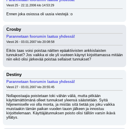
Viesti 25 - 22.11.2006 klo 14:53:29
Ennen joka osiossa oli uusia viestejä :o
Crosby
Parannetaan foorumin laatua yhdessä!
Viesti 26 - 03.01.2007 klo 20:08:58
Eikös taas voisi poistaa näitten epäaktiivisten ankkislaisten 
tunnukset? Jos vaikka ei ole yli vuoteen käynyt kirjoittamassa mitään 
niin eikö olisi järkevää poistaa sellaiset tunnukset?
Destiny
Parannetaan foorumin laatua yhdessä!
Viesti 27 - 03.01.2007 klo 20:55:45
Nollapostaajia poistetaan toki vähän väliä, mutta pitkään 
käyttämättömänä olleet tunnukset yleensä säästetään. Syitä 
hiljenemiselle voi olla monta, ja mistäs sitä tietää jos joku vaikka 
muistaakin tämän paikan vuoden tauon jälkeen ja innostuu 
kirjoittelemaan. Käyttäjätunnuksen poisto olisi tällöin varsin ikävä 
yllätys.