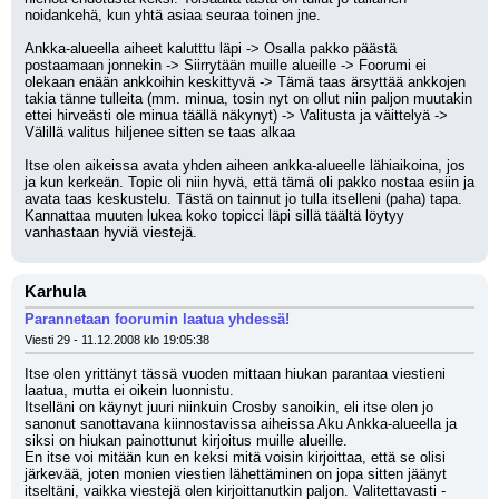
noidankehä, kun yhtä asiaa seuraa toinen jne. 
Ankka-alueella aiheet kalutttu läpi -> Osalla pakko päästä 
postaamaan jonnekin -> Siirrytään muille alueille -> Foorumi ei 
olekaan enään ankkoihin keskittyvä -> Tämä taas ärsyttää ankkojen 
takia tänne tulleita (mm. minua, tosin nyt on ollut niin paljon muutakin 
ettei hirveästi ole minua täällä näkynyt) -> Valitusta ja väittelyä -> 
Välillä valitus hiljenee sitten se taas alkaa
Itse olen aikeissa avata yhden aiheen ankka-alueelle lähiaikoina, jos 
ja kun kerkeän. Topic oli niin hyvä, että tämä oli pakko nostaa esiin ja 
avata taas keskustelu. Tästä on tainnut jo tulla itselleni (paha) tapa. 
Kannattaa muuten lukea koko topicci läpi sillä täältä löytyy 
vanhastaan hyviä viestejä.
Karhula
Parannetaan foorumin laatua yhdessä!
Viesti 29 - 11.12.2008 klo 19:05:38
Itse olen yrittänyt tässä vuoden mittaan hiukan parantaa viestieni 
laatua, mutta ei oikein luonnistu.
Itselläni on käynyt juuri niinkuin Crosby sanoikin, eli itse olen jo 
sanonut sanottavana kiinnostavissa aiheissa Aku Ankka-alueella ja 
siksi on hiukan painottunut kirjoitus muille alueille. 
En itse voi mitään kun en keksi mitä voisin kirjoittaa, että se olisi 
järkevää, joten monien viestien lähettäminen on jopa sitten jäänyt 
itseltäni, vaikka viestejä olen kirjoittanutkin paljon. Valitettavasti - 