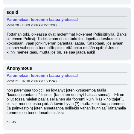
squid
Parannetaan foorumin laatua yhdessä!
Viesti 20 - 16.09.2006 klo 22:33:08
Tottahan toki, oikeassa ovat molemmat kokeneet Poliisit(kyllä, Barks 
oli ennen Poliisi). Todellakaan ei ole tarkoitus lopettaa keskustelu 
kokonaan, vaan jonkinverran parantaa laatua. Katsotaan, jos avaan 
jossain vaiheessa tuon offtopicin, että onko mitään opittu! Jos ei, 
kiinni menee taas, mutta jos on, se saa jäädä auki!
Anonymous
Parannetaan foorumin laatua yhdessä!
Viesti 21 - 02.10.2006 klo 16:15:48
noh parempaa topiccii en löytänyt joten kysäsempä täällä 
"laadunparantamis"-topicis (tai miten sen nyt haluaa sanoa)... Eli on 
ollut tossa mielen päällä sellainen ala foorumi kuin "käsikirjoittajat".. 
eli siis moni ei osaa piirtää kovin hyvin (?) mutta kirjoittaa paremmin 
(ja päinvastoin) joten annetaanpa noillekin vähän"kunniaa" laittamalla 
semmoinen tonne fanartin lisäksi...
kiitos