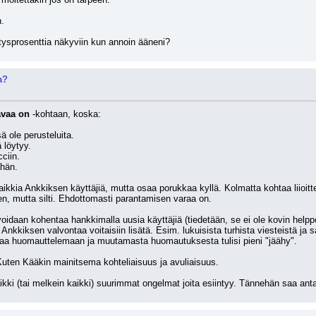
n.
stysprosenttia näkyviin kun annoin ääneni?
a?
avaa on
 -kohtaan, koska:
sä ole perusteluita.
ä löytyy.
ciin. 
ähän.
aikkia Ankkiksen käyttäjiä, mutta osaa porukkaa kyllä. Kolmatta kohtaa liioittel
ten, mutta silti. Ehdottomasti parantamisen varaa on. 
oidaan kohentaa hankkimalla uusia käyttäjiä (tiedetään, se ei ole kovin helppoa
Ankkiksen valvontaa voitaisiin lisätä. Esim. lukuisista turhista viesteistä ja 
n alkaa huomauttelemaan ja muutamasta huomautuksesta tulisi pieni "jäähy".
 Kuten Kääkin mainitsema kohteliaisuus ja avuliaisuus. 
kki (tai melkein kaikki) suurimmat ongelmat joita esiintyy. Tännehän saa antaa