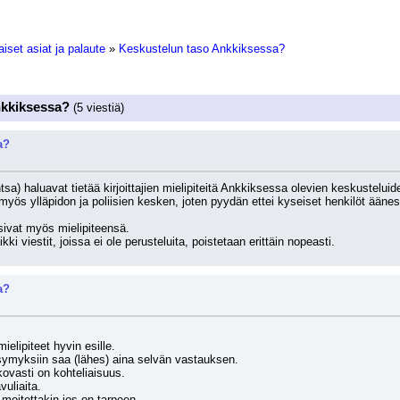
iset asiat ja palaute
»
Keskustelun taso Ankkiksessa?
nkkiksessa?
(5 viestiä)
a?
ntsa) haluavat tietää kirjoittajien mielipiteitä Ankkiksessa olevien keskusteluid
myös ylläpidon ja poliisien kesken, joten pyydän ettei kyseiset henkilöt äänes
aisivat myös mielipiteensä.
ikki viestit, joissa ei ole perusteluita, poistetaan erittäin nopeasti.
a?
ielipiteet hyvin esille.
symyksiin saa (lähes) aina selvän vastauksen.
kovasti on kohteliaisuus.
vuliaita.
 moitettakin jos on tarpeen.