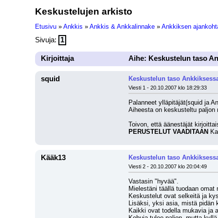
Keskustelujen arkisto
Etusivu
»
Ankkis
»
Ankkis & Ankkalinnake
»
Ankkiksen ajankohta
Sivuja:
1
Kirjoittaja
Aihe: Keskustelun taso A
squid
Keskustelun taso Ankkiksess
Viesti 1 - 20.10.2007 klo 18:29:33
Palanneet ylläpitäjät(squid ja A
Aiheesta on keskusteltu paljon 
Toivon, että äänestäjät kirjoitt
PERUSTELUT VAADITAAN
 Ka
Kääk13
Keskustelun taso Ankkiksess
Viesti 2 - 20.10.2007 klo 20:04:49
Vastasin "hyvää".
Mielestäni täällä tuodaan omat m
Keskustelut ovat selkeitä ja ky
Lisäksi, yksi asia, mistä pidän 
Kaikki ovat todella mukavia ja a
Kehuja tulee paljon, mutta kyllä