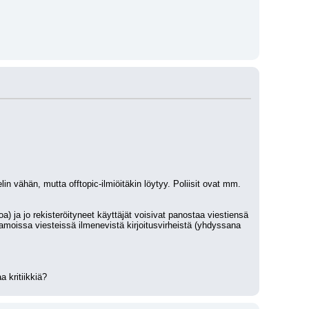
in vähän, mutta offtopic-ilmiöitäkin löytyy. Poliisit ovat mm. 
) ja jo rekisteröityneet käyttäjät voisivat panostaa viestiensä 
samoissa viesteissä ilmenevistä kirjoitusvirheistä (yhdyssana 
 kritiikkiä?