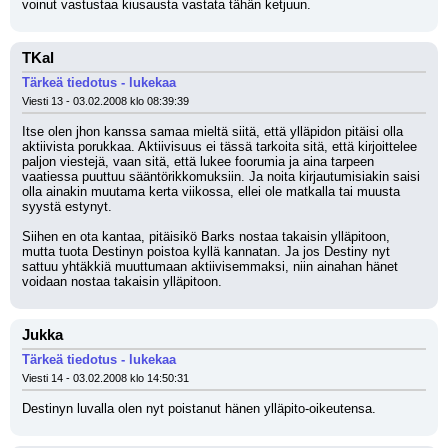
voinut vastustaa kiusausta vastata tähän ketjuun.
TKal
Tärkeä tiedotus - lukekaa
Viesti 13 - 03.02.2008 klo 08:39:39
Itse olen jhon kanssa samaa mieltä siitä, että ylläpidon pitäisi olla 
aktiivista porukkaa. Aktiivisuus ei tässä tarkoita sitä, että kirjoittelee 
paljon viestejä, vaan sitä, että lukee foorumia ja aina tarpeen 
vaatiessa puuttuu sääntörikkomuksiin. Ja noita kirjautumisiakin saisi 
olla ainakin muutama kerta viikossa, ellei ole matkalla tai muusta 
syystä estynyt. 
Siihen en ota kantaa, pitäisikö Barks nostaa takaisin ylläpitoon, 
mutta tuota Destinyn poistoa kyllä kannatan. Ja jos Destiny nyt 
sattuu yhtäkkiä muuttumaan aktiivisemmaksi, niin ainahan hänet 
voidaan nostaa takaisin ylläpitoon.
Jukka
Tärkeä tiedotus - lukekaa
Viesti 14 - 03.02.2008 klo 14:50:31
Destinyn luvalla olen nyt poistanut hänen ylläpito-oikeutensa.