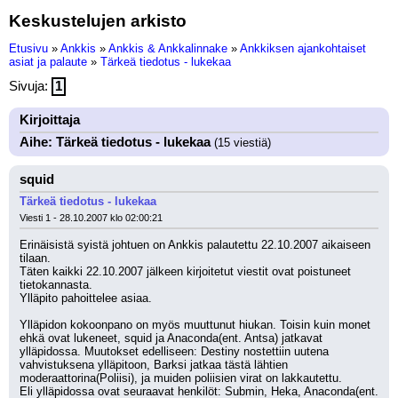
Keskustelujen arkisto
Etusivu
»
Ankkis
»
Ankkis & Ankkalinnake
»
Ankkiksen ajankohtaiset
asiat ja palaute
»
Tärkeä tiedotus - lukekaa
Sivuja:
1
Kirjoittaja
Aihe: Tärkeä tiedotus - lukekaa
(15 viestiä)
squid
Tärkeä tiedotus - lukekaa
Viesti 1 - 28.10.2007 klo 02:00:21
Erinäisistä syistä johtuen on Ankkis palautettu 22.10.2007 aikaiseen 
tilaan.
Täten kaikki 22.10.2007 jälkeen kirjoitetut viestit ovat poistuneet 
tietokannasta. 
Ylläpito pahoittelee asiaa.
Ylläpidon kokoonpano on myös muuttunut hiukan. Toisin kuin monet 
ehkä ovat lukeneet, squid ja Anaconda(ent. Antsa) jatkavat 
ylläpidossa. Muutokset edelliseen: Destiny nostettiin uutena 
vahvistuksena ylläpitoon, Barksi jatkaa tästä lähtien 
moderaattorina(Poliisi), ja muiden poliisien virat on lakkautettu.
Eli ylläpidossa ovat seuraavat henkilöt: Submin, Heka, Anaconda(ent. 