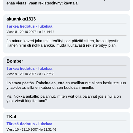
enää vieras, vaan rekisteröitynyt käyttäjä!
akuankka1313
Tärkeä tiedotus - lukekaa
Viesti 8 - 29.10.2007 klo 14:14:14
Ja minun kaveri joka rekisteröityi pari päivää sitten, katosi tyystin. 
Hänen nimi oli nokka ankka, mutta luultavasti rekisteröityy pian.
Bomber
Tärkeä tiedotus - lukekaa
Viesti 9 - 29.10.2007 klo 17:27:55
Loistava päätös. Pahoittelen, että en osallistunut siihen keskusteluun 
ylläpidosta, sillä en katsonut sen kuuluvan minulle. 
Ps. Nokka ankalle: palannut, miten voit olla palannut jos sinulla on 
yksi viesti kirjoitettuna?
TKal
Tärkeä tiedotus - lukekaa
Viesti 10 - 29.10.2007 klo 21:31:46