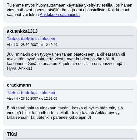
Tulemme myös huomauttamaan käyttäjää yksityisviestillä, jos hänen 
viestinsä ovat useasti sisällöttömiä ja /tai epäasiallisia. Kaikki muut 
säännöt voi lukea 
Ankkiksen säännöistä
.
akuankka1313
Tärkeä tiedotus - lukekaa
Viesti 3 - 28.10.2007 klo 12:40:49
Juu, minäkin olen tyytyväinen tähän päätökseen ja oikeastaan oli 
mielestäni hyvä asia, että viestit ovat kuuden päivän väliltä 
kadonneet. Sinä aikana kun kirjoitettiin sellaisia solvausviestejä... 
Hyvä, Ankkis!
crackmann
Tärkeä tiedotus - lukekaa
Viesti 4 - 28.10.2007 klo 12:51:08
Eipä tämä haittaa ainakaan itseäni, koska ei nyt mitään erityisiä 
viestejä tullut kirjoteltua tms. Mutta toivottavasti Ankkis pysyy 
tälläisenään, tai tietenkin paranee koko ajan 8)
TKal