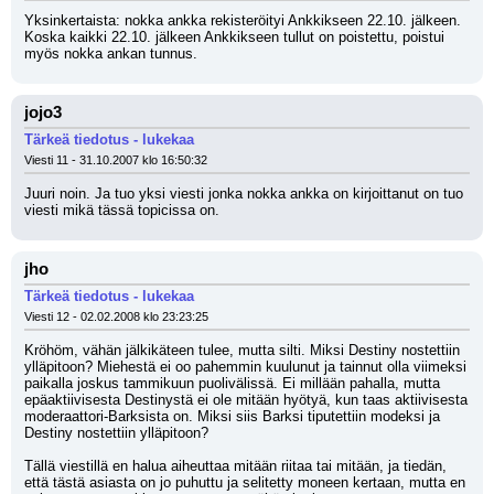
Yksinkertaista: nokka ankka rekisteröityi Ankkikseen 22.10. jälkeen. 
Koska kaikki 22.10. jälkeen Ankkikseen tullut on poistettu, poistui 
myös nokka ankan tunnus.
jojo3
Tärkeä tiedotus - lukekaa
Viesti 11 - 31.10.2007 klo 16:50:32
Juuri noin. Ja tuo yksi viesti jonka nokka ankka on kirjoittanut on tuo 
viesti mikä tässä topicissa on.
jho
Tärkeä tiedotus - lukekaa
Viesti 12 - 02.02.2008 klo 23:23:25
Kröhöm, vähän jälkikäteen tulee, mutta silti. Miksi Destiny nostettiin 
ylläpitoon? Miehestä ei oo pahemmin kuulunut ja tainnut olla viimeksi 
paikalla joskus tammikuun puolivälissä. Ei millään pahalla, mutta 
epäaktiivisesta Destinystä ei ole mitään hyötyä, kun taas aktiivisesta 
moderaattori-Barksista on. Miksi siis Barksi tiputettiin modeksi ja 
Destiny nostettiin ylläpitoon?
Tällä viestillä en halua aiheuttaa mitään riitaa tai mitään, ja tiedän, 
että tästä asiasta on jo puhuttu ja selitetty moneen kertaan, mutta en 