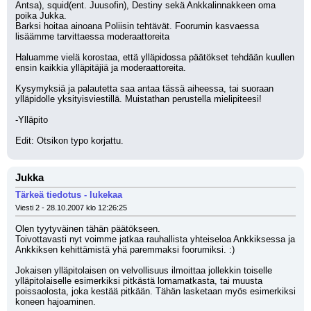
Antsa), squid(ent. Juusofin), Destiny sekä Ankkalinnakkeen oma 
poika Jukka.
Barksi hoitaa ainoana Poliisin tehtävät. Foorumin kasvaessa 
lisäämme tarvittaessa moderaattoreita
Haluamme vielä korostaa, että ylläpidossa päätökset tehdään kuullen 
ensin kaikkia ylläpitäjiä ja moderaattoreita.
Kysymyksiä ja palautetta saa antaa tässä aiheessa, tai suoraan 
ylläpidolle yksityisviestillä. Muistathan perustella mielipiteesi!
-Ylläpito
Edit: Otsikon typo korjattu.
Jukka
Tärkeä tiedotus - lukekaa
Viesti 2 - 28.10.2007 klo 12:26:25
Olen tyytyväinen tähän päätökseen. 
Toivottavasti nyt voimme jatkaa rauhallista yhteiseloa Ankkiksessa ja 
Ankkiksen kehittämistä yhä paremmaksi foorumiksi. :)
Jokaisen ylläpitolaisen on velvollisuus ilmoittaa jollekkin toiselle 
ylläpitolaiselle esimerkiksi pitkästä lomamatkasta, tai muusta 
poissaolosta, joka kestää pitkään. Tähän lasketaan myös esimerkiksi 
koneen hajoaminen. 