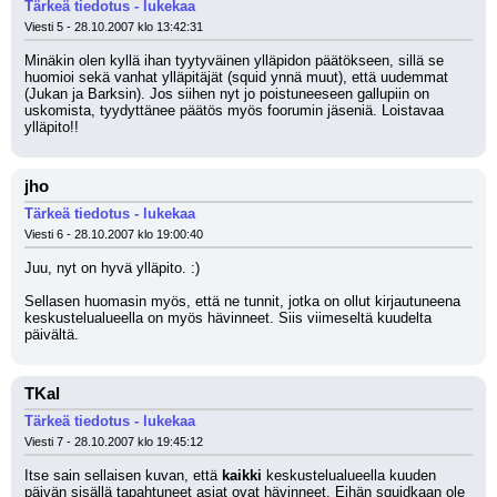
Tärkeä tiedotus - lukekaa
Viesti 5 - 28.10.2007 klo 13:42:31
Minäkin olen kyllä ihan tyytyväinen ylläpidon päätökseen, sillä se 
huomioi sekä vanhat ylläpitäjät (squid ynnä muut), että uudemmat 
(Jukan ja Barksin). Jos siihen nyt jo poistuneeseen gallupiin on 
uskomista, tyydyttänee päätös myös foorumin jäseniä. Loistavaa 
ylläpito!!
jho
Tärkeä tiedotus - lukekaa
Viesti 6 - 28.10.2007 klo 19:00:40
Juu, nyt on hyvä ylläpito. :)
Sellasen huomasin myös, että ne tunnit, jotka on ollut kirjautuneena 
keskustelualueella on myös hävinneet. Siis viimeseltä kuudelta 
päivältä.
TKal
Tärkeä tiedotus - lukekaa
Viesti 7 - 28.10.2007 klo 19:45:12
Itse sain sellaisen kuvan, että 
kaikki
 keskustelualueella kuuden 
päivän sisällä tapahtuneet asiat ovat hävinneet. Eihän squidkaan ole 