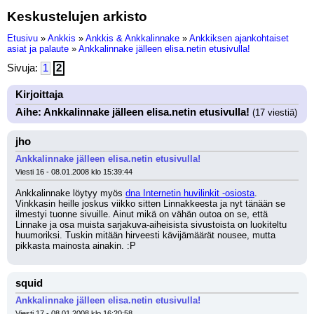
Keskustelujen arkisto
Etusivu
»
Ankkis
»
Ankkis & Ankkalinnake
»
Ankkiksen ajankohtaiset
asiat ja palaute
»
Ankkalinnake jälleen elisa.netin etusivulla!
Sivuja:
1
2
Kirjoittaja
Aihe: Ankkalinnake jälleen elisa.netin etusivulla!
(17 viestiä)
jho
Ankkalinnake jälleen elisa.netin etusivulla!
Viesti 16 - 08.01.2008 klo 15:39:44
Ankkalinnake löytyy myös 
dna Internetin huvilinkit -osiosta
. 
Vinkkasin heille joskus viikko sitten Linnakkeesta ja nyt tänään se 
ilmestyi tuonne sivuille. Ainut mikä on vähän outoa on se, että 
Linnake ja osa muista sarjakuva-aiheisista sivustoista on luokiteltu 
huumoriksi. Tuskin mitään hirveesti kävijämäärät nousee, mutta 
pikkasta mainosta ainakin. :P
squid
Ankkalinnake jälleen elisa.netin etusivulla!
Viesti 17 - 08.01.2008 klo 16:20:58