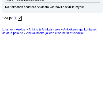
Koittakaahan ehdotella Ankkista vastaaville sivuille myös!
Sivuja:
1
2
Etusivu
»
Ankkis
»
Ankkis & Ankkalinnake
»
Ankkiksen ajankohtaiset
asiat ja palaute
»
Ankkalinnake jälleen elisa.netin etusivulla!