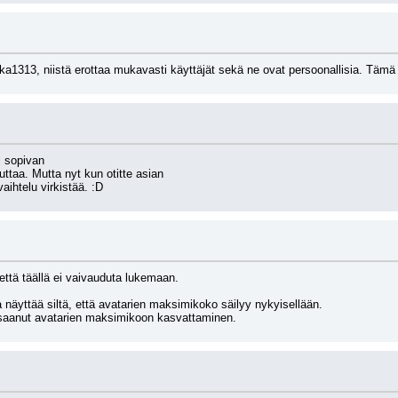
1313, niistä erottaa mukavasti käyttäjät sekä ne ovat persoonallisia. Tämä 
i sopivan
uttaa. Mutta nyt kun otitte asian
aihtelu virkistää. :D
että täällä ei vaivauduta lukemaan. 
näyttää siltä, että avatarien maksimikoko säilyy nykyisellään. 
 saanut avatarien maksimikoon kasvattaminen.