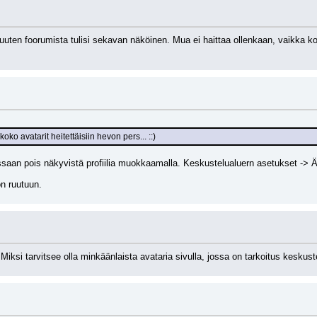
en foorumista tulisi sekavan näköinen. Mua ei haittaa ollenkaan, vaikka koko a
oko avatarit heitettäisiin hevon pers... ::)
ssaan pois näkyvistä profiilia muokkaamalla. Keskustelualuern asetukset -> Äl
on ruutuun.
 Miksi tarvitsee olla minkäänlaista avataria sivulla, jossa on tarkoitus keskust