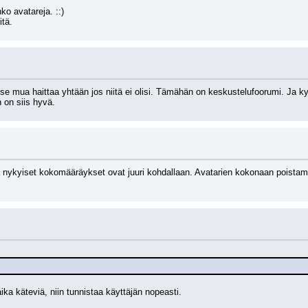
ko avatareja. ::)
itä.
 se mua haittaa yhtään jos niitä ei olisi. Tämähän on keskustelufoorumi. Ja kyl
 on siis hyvä.
ttä nykyiset kokomääräykset ovat juuri kohdallaan. Avatarien kokonaan poistam
ka käteviä, niin tunnistaa käyttäjän nopeasti.