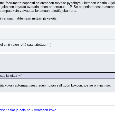
ettei foorumeita nopeasti selatessaan tarvitse pysähtyä lukemaan viestin kirjoi
jokainen käyttää avataria johon on tottunut.. :-P. Se on periaatteessa avatarien
aisempaa kuin vaivautua lukemaan tekstiä joka kerta.
ään ei saa mahtumaan mitään järkevää.
la niin pieni että saa laitettua >:(
saa laitettua >:(
tää kuvan automaattisesti suurimpaan sallittuun kokoon, jos se on liian iso.
iset asiat ja palaute
»
Avatarien koko