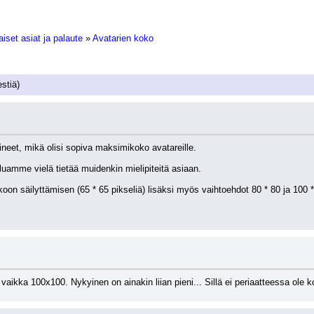
iset asiat ja palaute
»
Avatarien koko
stiä)
eet, mikä olisi sopiva maksimikoko avatareille. 
uamme vielä tietää muidenkin mielipiteitä asiaan.
oon säilyttämisen (65 * 65 pikseliä) lisäksi myös vaihtoehdot 80 * 80 ja 100 *
vaikka 100x100. Nykyinen on ainakin liian pieni... Sillä ei periaatteessa ole ko