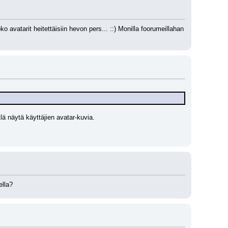
vatarit heitettäisiin hevon pers... ::) Monilla foorumeillahan 
ä näytä käyttäjien avatar-kuvia.
ella?