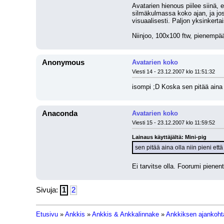
Avatarien hienous piilee siinä, 
silmäkulmassa koko ajan, ja jos 
visuaalisesti. Paljon yksinkert
Niinjoo, 100x100 ftw, pienemp
Anonymous
Avatarien koko
Viesti 14 - 23.12.2007 klo 11:51:32
isompi ;D Koska sen pitää aina ol
Anaconda
Avatarien koko
Viesti 15 - 23.12.2007 klo 11:59:52
Lainaus käyttäjältä: Mini-pig
sen pitää aina olla niin pieni että 
Ei tarvitse olla. Foorumi pienen
Sivuja:
1
2
Etusivu
»
Ankkis
»
Ankkis & Ankkalinnake
»
Ankkiksen ajankohta