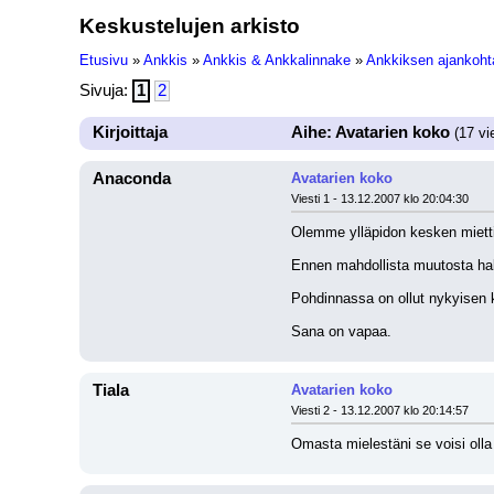
Keskustelujen arkisto
Etusivu
»
Ankkis
»
Ankkis & Ankkalinnake
»
Ankkiksen ajankohta
Sivuja:
1
2
Kirjoittaja
Aihe: Avatarien koko
(17 vie
Anaconda
Avatarien koko
Viesti 1 - 13.12.2007 klo 20:04:30
Olemme ylläpidon kesken miettin
Ennen mahdollista muutosta hal
Pohdinnassa on ollut nykyisen k
Sana on vapaa.
Tiala
Avatarien koko
Viesti 2 - 13.12.2007 klo 20:14:57
Omasta mielestäni se voisi olla 