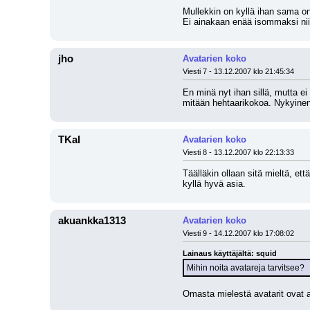
Mullekkin on kyllä ihan sama on
Ei ainakaan enää isommaksi nii
jho
Avatarien koko
Viesti 7 - 13.12.2007 klo 21:45:34
En minä nyt ihan sillä, mutta ei
mitään hehtaarikokoa. Nykyinen
TKal
Avatarien koko
Viesti 8 - 13.12.2007 klo 22:13:33
Täälläkin ollaan sitä mieltä, e
kyllä hyvä asia.
akuankka1313
Avatarien koko
Viesti 9 - 14.12.2007 klo 17:08:02
Lainaus käyttäjältä: squid
Mihin noita avatareja tarvitsee?
Omasta mielestä avatarit ovat ai