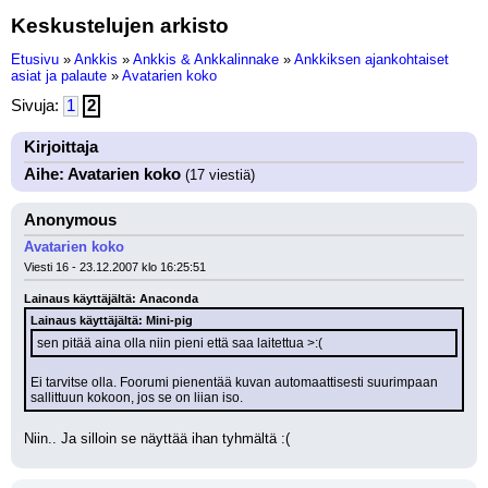
Keskustelujen arkisto
Etusivu
»
Ankkis
»
Ankkis & Ankkalinnake
»
Ankkiksen ajankohtaiset
asiat ja palaute
»
Avatarien koko
Sivuja:
1
2
Kirjoittaja
Aihe: Avatarien koko
(17 viestiä)
Anonymous
Avatarien koko
Viesti 16 - 23.12.2007 klo 16:25:51
Lainaus käyttäjältä: Anaconda
Lainaus käyttäjältä: Mini-pig
sen pitää aina olla niin pieni että saa laitettua >:(
Ei tarvitse olla. Foorumi pienentää kuvan automaattisesti suurimpaan 
sallittuun kokoon, jos se on liian iso.
Niin.. Ja silloin se näyttää ihan tyhmältä :(