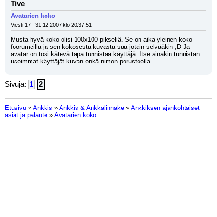
Tive
Avatarien koko
Viesti 17 - 31.12.2007 klo 20:37:51
Musta hyvä koko olisi 100x100 pikseliä. Se on aika yleinen koko 
foorumeilla ja sen kokosesta kuvasta saa jotain selvääkin ;D Ja 
avatar on tosi kätevä tapa tunnistaa käyttäjä. Itse ainakin tunnistan 
useimmat käyttäjät kuvan enkä nimen perusteella...
Sivuja:
1
2
Etusivu
»
Ankkis
»
Ankkis & Ankkalinnake
»
Ankkiksen ajankohtaiset
asiat ja palaute
»
Avatarien koko