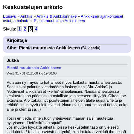
Keskustelujen arkisto
Etusivu
»
Ankkis
»
Ankkis & Ankkalinnake
»
Ankkiksen ajankohtaiset
asiat ja palaute
»
Pieniä muutoksia Ankkikseen
Sivuja:
1
2
3
4
Kirjoittaja
Aihe: Pieniä muutoksia Ankkikseen
(54 viestiä)
Jukka
Pieniä muutoksia Ankkikseen
Viesti 31 - 31.01.2008 klo 19:30:08
Putsaan nyt myös turhat aiheet myös kaikista muista aihealueista. 
Sen lisäksi palautin viestimäärän laskemisen "Aku Ankka" ja 
"Aktiiviset ankkislaiset -kerho"-aihealueisiin. Näissä aihealueissa 
keskustelu on pääasiassa asiallista ja aiheeseen liittyvää. Olkaa itse 
aktiivisia. Aloittakaa nyt poistettujen aiheiden tilalle uusia aiheita ja 
tehkää niihin hyvä aloitusviesti. Haun avulla saat helposti tietää, onko 
aihe jo olemassa. :) 
Tosin en tiedä, miten tuon yhteisviestimäärän saisi muutettua 
nykyiseen. Tietäisiköhän squid? 
Jos muuten löydätte aiheita, joissa keskustelun taso on yleisesti 
laadutonta / tai aloitusviesti on tynkä, niin laittakaa vinkkiä ihmeessä 