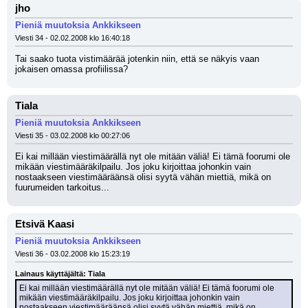
jho
Pieniä muutoksia Ankkikseen
Viesti 34 - 02.02.2008 klo 16:40:18
Tai saako tuota vistimäärää jotenkin niin, että se näkyis vaan 
jokaisen omassa profiilissa?
Tiala
Pieniä muutoksia Ankkikseen
Viesti 35 - 03.02.2008 klo 00:27:06
Ei kai millään viestimäärällä nyt ole mitään väliä! Ei tämä foorumi ole 
mikään viestimääräkilpailu. Jos joku kirjoittaa johonkin vain 
nostaakseen viestimääräänsä olisi syytä vähän miettiä, mikä on 
fuurumeiden tarkoitus...
Etsivä Kaasi
Pieniä muutoksia Ankkikseen
Viesti 36 - 03.02.2008 klo 15:23:19
Lainaus käyttäjältä: Tiala
Ei kai millään viestimäärällä nyt ole mitään väliä! Ei tämä foorumi ole 
mikään viestimääräkilpailu. Jos joku kirjoittaa johonkin vain 
nostaakseen viestimääräänsä olisi syytä vähän miettiä, mikä on 