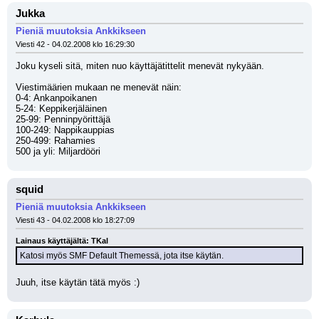
Jukka
Pieniä muutoksia Ankkikseen
Viesti 42 - 04.02.2008 klo 16:29:30
Joku kyseli sitä, miten nuo käyttäjätittelit menevät nykyään. 
Viestimäärien mukaan ne menevät näin: 
0-4: Ankanpoikanen
5-24: Keppikerjäläinen
25-99: Penninpyörittäjä
100-249: Nappikauppias
250-499: Rahamies
500 ja yli: Miljardööri
squid
Pieniä muutoksia Ankkikseen
Viesti 43 - 04.02.2008 klo 18:27:09
Lainaus käyttäjältä: TKal
Katosi myös SMF Default Themessä, jota itse käytän.
Juuh, itse käytän tätä myös :)