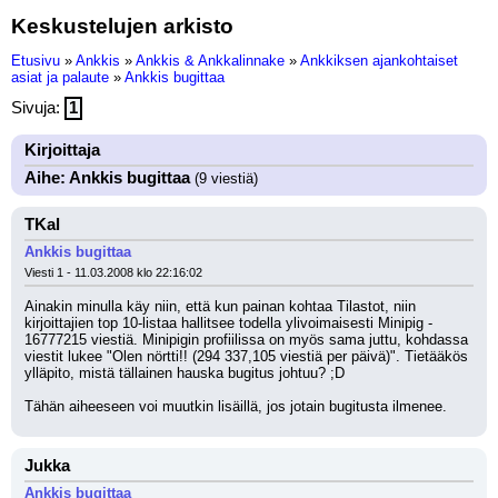
Keskustelujen arkisto
Etusivu
»
Ankkis
»
Ankkis & Ankkalinnake
»
Ankkiksen ajankohtaiset
asiat ja palaute
»
Ankkis bugittaa
Sivuja:
1
Kirjoittaja
Aihe: Ankkis bugittaa
(9 viestiä)
TKal
Ankkis bugittaa
Viesti 1 - 11.03.2008 klo 22:16:02
Ainakin minulla käy niin, että kun painan kohtaa Tilastot, niin 
kirjoittajien top 10-listaa hallitsee todella ylivoimaisesti Minipig - 
16777215 viestiä. Minipigin profiilissa on myös sama juttu, kohdassa 
viestit lukee "Olen nörtti!! (294 337,105 viestiä per päivä)". Tietääkös 
ylläpito, mistä tällainen hauska bugitus johtuu? ;D
Tähän aiheeseen voi muutkin lisäillä, jos jotain bugitusta ilmenee.
Jukka
Ankkis bugittaa