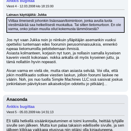
Ankkis bugittaa
Viesti 4 - 12.03.2008 klo 18:15:00
Lainaus käyttäjältä: Jukka
Viittaa ilmeisesti johonkin lisäosaan/toimintoon, jonka avulla tuota 
viestimäärää saa hetkellisesti muokattua. Tai sitten tietomurtoon. En ole 
varma, onko jollain muulla ollut kokemusta tämmöisestä?
Jos nyt vaan Jukka noin jo niinkuin ylläpitäjän asemankin vuoksi 
opettelisi tuntemaan edes foorumin perusominaisuuksia, ennenkö 
rupeaa tietomurroilla pelottelemaan ihmisiä.
Asiasta kolmanteen, korjasin nyt tuon, ja nollasin samalla kyseisen 
kaverin viestit kokonaan. nokka ankalla oli myös kyseinen juttu, ja 
tämä nollattiin hyvin nopeasti.
Aivan varma en vielä ole, mutta otan asiasta selvää. Voi olla, että 
jokin modifikaatio sotkee viestien laskun, jolloin foorumi laskee ne 
väärin. Noh, jos nuo tuolla Simple Machines LLC:ssä saisivat joskus 
jonkinlaisen päivityksen aikaiseksi(on odotettu jo pitkään)...
Anaconda
Ankkis bugittaa
Viesti 5 - 05.03.2009 klo 14:31:13
Eli tällä hetkellä sisäänkirjautuminen ei toimi kunnolla, heittää tyhjälle 
sivulle sen jälkeen. Mutta kun palaa takaisin edelliselle sivulle, ja sen 
jälkeen klikkaa vaikkapa etusivua niin pitäisi olla kirjautuneena. 