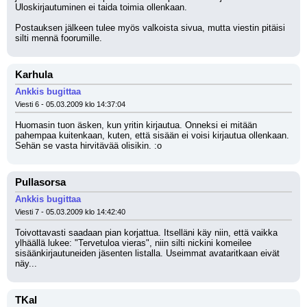
Uloskirjautuminen ei taida toimia ollenkaan. 
Postauksen jälkeen tulee myös valkoista sivua, mutta viestin pitäisi 
silti mennä foorumille.
Karhula
Ankkis bugittaa
Viesti 6 - 05.03.2009 klo 14:37:04
Huomasin tuon äsken, kun yritin kirjautua. Onneksi ei mitään 
pahempaa kuitenkaan, kuten, että sisään ei voisi kirjautua ollenkaan. 
Sehän se vasta hirvitävää olisikin. :o
Pullasorsa
Ankkis bugittaa
Viesti 7 - 05.03.2009 klo 14:42:40
Toivottavasti saadaan pian korjattua. Itselläni käy niin, että vaikka 
ylhäällä lukee: "Tervetuloa vieras", niin silti nickini komeilee 
sisäänkirjautuneiden jäsenten listalla. Useimmat avataritkaan eivät 
näy...
TKal