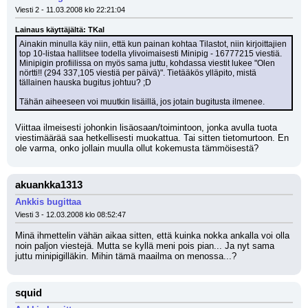
Viesti 2 - 11.03.2008 klo 22:21:04
Lainaus käyttäjältä: TKal
Ainakin minulla käy niin, että kun painan kohtaa Tilastot, niin kirjoittajien 
top 10-listaa hallitsee todella ylivoimaisesti Minipig - 16777215 viestiä. 
Minipigin profiilissa on myös sama juttu, kohdassa viestit lukee "Olen 
nörtti!! (294 337,105 viestiä per päivä)". Tietääkös ylläpito, mistä 
tällainen hauska bugitus johtuu? ;D
Tähän aiheeseen voi muutkin lisäillä, jos jotain bugitusta ilmenee.
Viittaa ilmeisesti johonkin lisäosaan/toimintoon, jonka avulla tuota 
viestimäärää saa hetkellisesti muokattua. Tai sitten tietomurtoon. En 
ole varma, onko jollain muulla ollut kokemusta tämmöisestä?
akuankka1313
Ankkis bugittaa
Viesti 3 - 12.03.2008 klo 08:52:47
Minä ihmettelin vähän aikaa sitten, että kuinka nokka ankalla voi olla 
noin paljon viestejä. Mutta se kyllä meni pois pian... Ja nyt sama 
juttu minipigilläkin. Mihin tämä maailma on menossa...?
squid