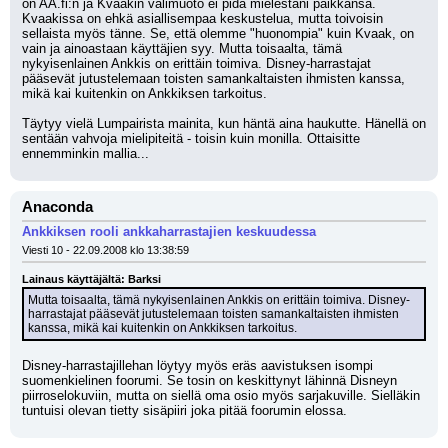
on AA.fi:n ja Kvaakin välimuoto ei pidä mielestäni paikkansa. 
Kvaakissa on ehkä asiallisempaa keskustelua, mutta toivoisin 
sellaista myös tänne. Se, että olemme "huonompia" kuin Kvaak, on 
vain ja ainoastaan käyttäjien syy. Mutta toisaalta, tämä 
nykyisenlainen Ankkis on erittäin toimiva. Disney-harrastajat 
pääsevät jutustelemaan toisten samankaltaisten ihmisten kanssa, 
mikä kai kuitenkin on Ankkiksen tarkoitus. 
Täytyy vielä Lumpairista mainita, kun häntä aina haukutte. Hänellä on 
sentään vahvoja mielipiteitä - toisin kuin monilla. Ottaisitte 
ennemminkin mallia...
Anaconda
Ankkiksen rooli ankkaharrastajien keskuudessa
Viesti 10 - 22.09.2008 klo 13:38:59
Lainaus käyttäjältä: Barksi
Mutta toisaalta, tämä nykyisenlainen Ankkis on erittäin toimiva. Disney-
harrastajat pääsevät jutustelemaan toisten samankaltaisten ihmisten 
kanssa, mikä kai kuitenkin on Ankkiksen tarkoitus.
Disney-harrastajillehan löytyy myös eräs aavistuksen isompi 
suomenkielinen foorumi. Se tosin on keskittynyt lähinnä Disneyn 
piirroselokuviin, mutta on siellä oma osio myös sarjakuville. Sielläkin 
tuntuisi olevan tietty sisäpiiri joka pitää foorumin elossa.