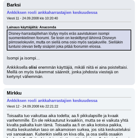
Barksi
Ankkiksen rooli ankkaharrastajien keskuudessa
Viesti 11 - 24.09.2008 klo 10:20:40
Lainaus käyttäjältä: Anaconda
Disney-harrastajillehan löytyy myös eräs aavistuksen isompi 
suomenkielinen foorumi. Se tosin on keskittynyt lähinnä Disneyn 
piirroselokuviin, mutta on siellä oma osio myös sarjakuville. Sielläkin 
tuntuisi olevan tietty sisäpiiri joka pitää foorumin elossa.
Isompi ja isompi...
Ankkiksella 
olisi
 enemmän käyttäjiä, mikäli niitä ei aina poisteltaisi. 
Meillä on myös tiukemmat säännöt, jonka johdosta viestejä on 
kertynyt vähemmän.
Mirkku
Ankkiksen rooli ankkaharrastajien keskuudessa
Viesti 12 - 24.09.2008 klo 22:21:22
Toisaalta tuo vaikuttaa aika todelta; aa.fi pikkulapsille ja kvaak 
vanhemmille. En ole rekkautunut kvaakkin, mutta se ei vaikuta yhtä 
kivalta paikalta kuin tämä. Toisaalta aa.fi on aika kotoisa paikka, 
mutta keskustelun taso on aikamoisen surkea, jos sitä keskusteluksi 
voi sanoakaan. Kuitenkin siellä on kiva olla, ja osa siellä osaakin 