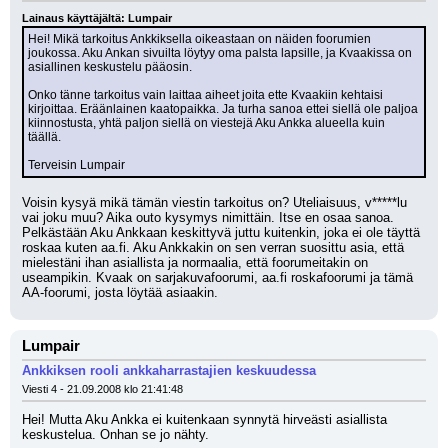
Lainaus käyttäjältä: Lumpair
Hei! Mikä tarkoitus Ankkiksella oikeastaan on näiden foorumien 
joukossa. Aku Ankan sivuilta löytyy oma palsta lapsille, ja Kvaakissa on 
asiallinen keskustelu pääosin.
Onko tänne tarkoitus vain laittaa aiheet joita ette Kvaakiin kehtaisi 
kirjoittaa. Eräänlainen kaatopaikka. Ja turha sanoa ettei siellä ole paljoa 
kiinnostusta, yhtä paljon siellä on viestejä Aku Ankka alueella kuin 
täällä.
Terveisin Lumpair
Voisin kysyä mikä tämän viestin tarkoitus on? Uteliaisuus, v*****lu 
vai joku muu? Aika outo kysymys nimittäin. Itse en osaa sanoa. 
Pelkästään Aku Ankkaan keskittyvä juttu kuitenkin, joka ei ole täyttä 
roskaa kuten aa.fi. Aku Ankkakin on sen verran suosittu asia, että 
mielestäni ihan asiallista ja normaalia, että foorumeitakin on 
useampikin. Kvaak on sarjakuvafoorumi, aa.fi roskafoorumi ja tämä 
AA-foorumi, josta löytää asiaakin.
Lumpair
Ankkiksen rooli ankkaharrastajien keskuudessa
Viesti 4 - 21.09.2008 klo 21:41:48
Hei! Mutta Aku Ankka ei kuitenkaan synnytä hirveästi asiallista 
keskustelua. Onhan se jo nähty. 