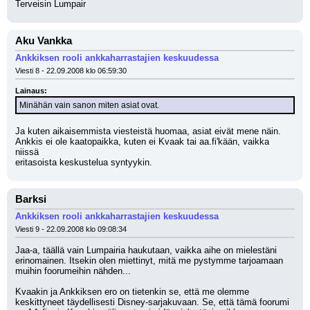
Terveisin Lumpair
Aku Vankka
Ankkiksen rooli ankkaharrastajien keskuudessa
Viesti 8 - 22.09.2008 klo 06:59:30
Lainaus:
Minähän vain sanon miten asiat ovat.
Ja kuten aikaisemmista viesteistä huomaa, asiat eivät mene näin.
Ankkis ei ole kaatopaikka, kuten ei Kvaak tai aa.fi'kään, vaikka 
niissä
eritasoista keskustelua syntyykin.
Barksi
Ankkiksen rooli ankkaharrastajien keskuudessa
Viesti 9 - 22.09.2008 klo 09:08:34
Jaa-a, täällä vain Lumpairia haukutaan, vaikka aihe on mielestäni 
erinomainen. Itsekin olen miettinyt, mitä me pystymme tarjoamaan 
muihin foorumeihin nähden...
Kvaakin ja Ankkiksen ero on tietenkin se, että me olemme 
keskittyneet täydellisesti Disney-sarjakuvaan. Se, että tämä foorumi 