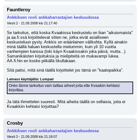
Fauntleroy
Ankkiksen rooli ankkaharrastajien keskuudessa
Viesti 2 - 21.09.2008 klo 21:17:40
Se tarkoitus, että koska Kvaakissa keskustelu on liian "aikuismaista" 
ja aa.fi:ssä kirjoittelevat sitten ne, jotka eivät asialliseen 
keskusteluun pysty. Ankkis on eräänlainen välikohta. Kyllä ainakin 
minä täällä haluan keskustella mielummin, kuin yli 10 vuotta 
vanhempien kanssa (toki käyn Kvaakissakin joka päivä, mutta...). 
Samanikäisten kirjoituksia ja mielipiteitä on mukavampi lukea. 
AA.fi:hin en koske pitkällä tikullakaan.
Sitä paitsi, mitä sinä täällä kirjoittelet jos tämä on "kaatopaikka".
Lainaus käyttäjältä: Lumpair
Onko tänne tarkoitus vain laittaa aiheet joita ette Kvaakiin kehtaisi 
kirjoittaa.
Ja tätä ihmettelen suuresti. Mitä aiheita täällä on sellaisia, joita ei 
Kvaakkiin kehtaisi kirjoittaa?
Crosby
Ankkiksen rooli ankkaharrastajien keskuudessa
Viesti 3 - 21.09.2008 klo 21:18:07