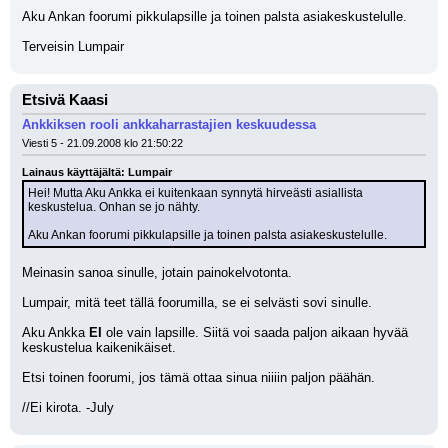
Aku Ankan foorumi pikkulapsille ja toinen palsta asiakeskustelulle.
Terveisin Lumpair
Etsivä Kaasi
Ankkiksen rooli ankkaharrastajien keskuudessa
Viesti 5 - 21.09.2008 klo 21:50:22
Lainaus käyttäjältä: Lumpair
Hei! Mutta Aku Ankka ei kuitenkaan synnytä hirveästi asiallista 
keskustelua. Onhan se jo nähty. 
Aku Ankan foorumi pikkulapsille ja toinen palsta asiakeskustelulle.
Meinasin sanoa sinulle, jotain painokelvotonta.
Lumpair, mitä teet tällä foorumilla, se ei selvästi sovi sinulle.
Aku Ankka 
EI
 ole vain lapsille. Siitä voi saada paljon aikaan hyvää 
keskustelua kaikenikäiset.
Etsi toinen foorumi, jos tämä ottaa sinua niiiin paljon päähän.
//Ei kirota. -July