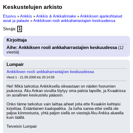
Keskustelujen arkisto
Etusivu
»
Ankkis
»
Ankkis & Ankkalinnake
»
Ankkiksen ajankohtaiset
asiat ja palaute
»
Ankkiksen rooli ankkaharrastajien keskuudessa
Sivuja:
1
Kirjoittaja
Aihe: Ankkiksen rooli ankkaharrastajien keskuudessa
(12
viestiä)
Lumpair
Ankkiksen rooli ankkaharrastajien keskuudessa
Viesti 1 - 21.09.2008 klo 20:14:59
Hei! Mikä tarkoitus Ankkiksella oikeastaan on näiden foorumien 
joukossa. Aku Ankan sivuilta löytyy oma palsta lapsille, ja Kvaakissa 
on asiallinen keskustelu pääosin.
Onko tänne tarkoitus vain laittaa aiheet joita ette Kvaakiin kehtaisi 
kirjoittaa. Eräänlainen kaatopaikka. Ja turha sanoa ettei siellä ole 
paljoa kiinnostusta, yhtä paljon siellä on viestejä Aku Ankka alueella 
kuin täällä.
Terveisin Lumpair