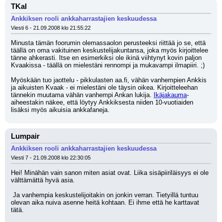
TKal
Ankkiksen rooli ankkaharrastajien keskuudessa
Viesti 6 - 21.09.2008 klo 21:55:22
Minusta tämän foorumin olemassaolon perusteeksi riittää jo se, että 
täällä on oma vakituinen keskustelijakuntansa, joka myös kirjoittelee 
tänne ahkerasti. Itse en esimerkiksi ole ikinä viihtynyt kovin paljon 
Kvaakissa - täällä on mielestäni rennompi ja mukavampi ilmapiiri. ;)
Myöskään tuo jaottelu - pikkulasten aa.fi, vähän vanhempien Ankkis 
ja aikuisten Kvaak - ei mielestäni ole täysin oikea. Kirjoitteleehan 
tännekin muutama vähän vanhempi Ankan lukija. 
Ikäjakauma
-
aiheestakin näkee, että löytyy Ankkiksesta niiden 10-vuotiaiden 
lisäksi myös aikuisia ankkafaneja.
Lumpair
Ankkiksen rooli ankkaharrastajien keskuudessa
Viesti 7 - 21.09.2008 klo 22:30:05
Hei! Minähän vain sanon miten asiat ovat. Liika sisäpiiriläisyys ei ole 
välttämättä hyvä asia.
 Ja vanhempia keskustelijoitakin on jonkin verran. Tietyillä tuntuu 
olevan aika nuiva asenne heitä kohtaan. Ei ihme että he karttavat 
tätä.