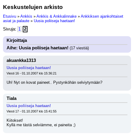
Keskustelujen arkisto
Etusivu
»
Ankkis
»
Ankkis & Ankkalinnake
»
Ankkiksen ajankohtaiset
asiat ja palaute
»
Uusia poliiseja haetaan!
Sivuja:
1
2
Kirjoittaja
Aihe: Uusia poliiseja haetaan!
(17 viestiä)
akuankka1313
Uusia poliiseja haetaan!
Viesti 16 - 01.10.2007 klo 15:36:21
Uh! Nyt on kovat paineet.. Pystynköhän selviytymään?
Tiala
Uusia poliiseja haetaan!
Viesti 17 - 01.10.2007 klo 15:41:55
Kiitokset!
Kyllä me tästä selviämme, ei paineita ;)