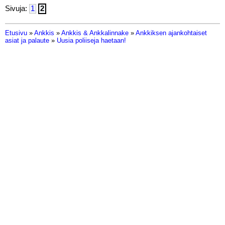
Sivuja:
1
2
Etusivu
»
Ankkis
»
Ankkis & Ankkalinnake
»
Ankkiksen ajankohtaiset
asiat ja palaute
»
Uusia poliiseja haetaan!