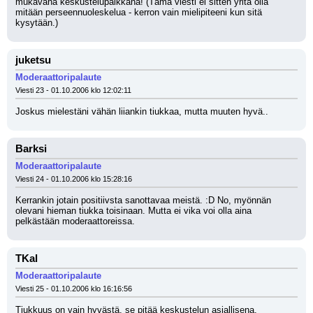
mukavana keskustelupaikkana! (Tämä viesti ei sitten yritä olla 
mitään perseennuoleskelua - kerron vain mielipiteeni kun sitä 
kysytään.)
juketsu
Moderaattoripalaute
Viesti 23 - 01.10.2006 klo 12:02:11
Joskus mielestäni vähän liiankin tiukkaa, mutta muuten hyvä..
Barksi
Moderaattoripalaute
Viesti 24 - 01.10.2006 klo 15:28:16
Kerrankin jotain positiivsta sanottavaa meistä. :D No, myönnän 
olevani hieman tiukka toisinaan. Mutta ei vika voi olla aina 
pelkästään moderaattoreissa.
TKal
Moderaattoripalaute
Viesti 25 - 01.10.2006 klo 16:16:56
Tiukkuus on vain hyvästä, se pitää keskustelun asiallisena.