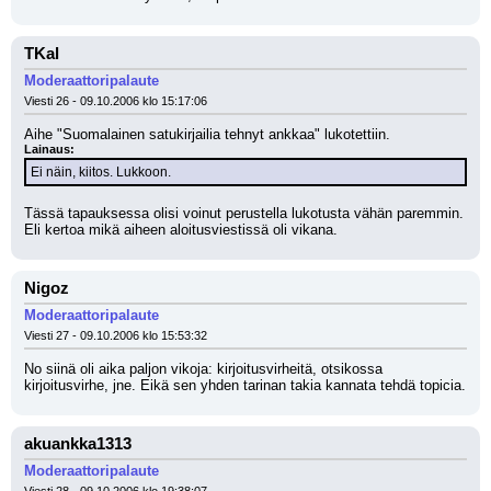
TKal
Moderaattoripalaute
Viesti 26 - 09.10.2006 klo 15:17:06
Aihe "Suomalainen satukirjailia tehnyt ankkaa" lukotettiin.
Lainaus:
Ei näin, kiitos. Lukkoon.
Tässä tapauksessa olisi voinut perustella lukotusta vähän paremmin. 
Eli kertoa mikä aiheen aloitusviestissä oli vikana.
Nigoz
Moderaattoripalaute
Viesti 27 - 09.10.2006 klo 15:53:32
No siinä oli aika paljon vikoja: kirjoitusvirheitä, otsikossa 
kirjoitusvirhe, jne. Eikä sen yhden tarinan takia kannata tehdä topicia.
akuankka1313
Moderaattoripalaute