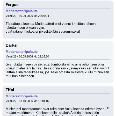
Fergus
Moderaattoripalaute
Viesti 20 - 30.09.2006 klo 22:05:04
Tässätapauksessa Moderaattori olisi voinut ilmoittaa aiheen 
lukottamisen oikean syyn. 
Ja Avatarien kokoa ei pikseliäkään suuremmaksi!
Barksi
Moderaattoripalaute
Viesti 21 - 30.09.2006 klo 22:16:50
Syy lukittamiseen oli se, että Jumboista oli jo aihe johon sen olisi 
voinut mielestäni laittaa. Ja satunnaisiin kysymyksiin sen olisi voinut 
laittaa siinä tapauksessa, jos se ei omasta mielestä kuulu mihinkään 
muuhun aiheeseen.
TKal
Moderaattoripalaute
Viesti 22 - 01.10.2006 klo 11:48:16
Mielestäni moderaattorit ovat toimineet Ankkiksessa erittäin hyvin. Ei 
mitään moitittavaa. Kiitokset teille, pitäkää Ankkis jatkossakin 