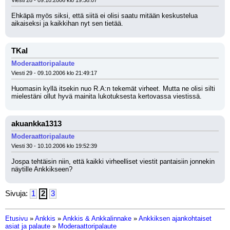
Viesti 28 - 09.10.2006 klo 19:38:07
Ehkäpä myös siksi, että siitä ei olisi saatu mitään keskustelua 
aikaiseksi ja kaikkihan nyt sen tietää.
TKal
Moderaattoripalaute
Viesti 29 - 09.10.2006 klo 21:49:17
Huomasin kyllä itsekin nuo R.A:n tekemät virheet. Mutta ne olisi silti 
mielestäni ollut hyvä mainita lukotuksesta kertovassa viestissä.
akuankka1313
Moderaattoripalaute
Viesti 30 - 10.10.2006 klo 19:52:39
Jospa tehtäisin niin, että kaikki virheelliset viestit pantaisiin jonnekin 
näytille Ankkikseen?
Sivuja:
1
2
3
Etusivu
»
Ankkis
»
Ankkis & Ankkalinnake
»
Ankkiksen ajankohtaiset
asiat ja palaute
»
Moderaattoripalaute