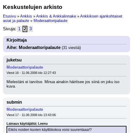
Keskustelujen arkisto
Etusivu
»
Ankkis
»
Ankkis & Ankkalinnake
»
Ankkiksen ajankohtaiset
asiat ja palaute
»
Moderaattoripalaute
Sivuja:
1
2
3
Kirjoittaja
Aihe: Moderaattoripalaute
(31 viestiä)
juketsu
Moderaattoripalaute
Viesti 16 - 11.06.2006 klo 12:27:43
Mielestäni ei tarvitse. Minua ainakin häiritsee jos siinä on joku iso 
kuva.
submin
Moderaattoripalaute
Viesti 17 - 11.06.2006 klo 13:43:06
Lainaus käyttäjältä: Leenu
Eikös noiden kuvien käyttökokoa voisi suurentaaa!?