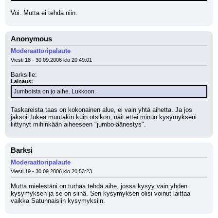
Voi. Mutta ei tehdä niin.
Anonymous
Moderaattoripalaute
Viesti 18 - 30.09.2006 klo 20:49:01
Barksille:
Lainaus:
Jumboista on jo aihe. Lukkoon.
Taskareista taas on kokonainen alue, ei vain yhtä aihetta. Ja jos 
jaksoit lukea muutakin kuin otsikon, näit ettei minun kysymykseni 
liittynyt mihinkään aiheeseen "jumbo-äänestys".
Barksi
Moderaattoripalaute
Viesti 19 - 30.09.2006 klo 20:53:23
Mutta mielestäni on turhaa tehdä aihe, jossa kysyy vain yhden 
kysymyksen ja se on siinä. Sen kysymyksen olisi voinut laittaa 
vaikka Satunnaisiin kysymyksiin.