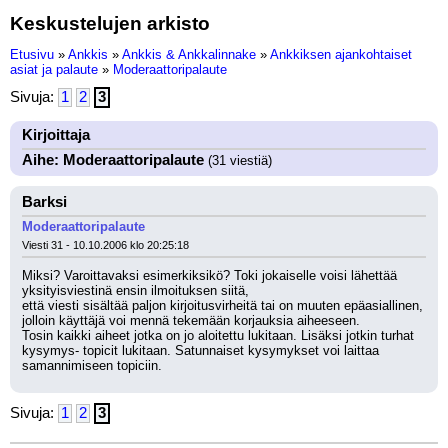
Keskustelujen arkisto
Etusivu
»
Ankkis
»
Ankkis & Ankkalinnake
»
Ankkiksen ajankohtaiset
asiat ja palaute
»
Moderaattoripalaute
Sivuja:
1
2
3
Kirjoittaja
Aihe: Moderaattoripalaute
(31 viestiä)
Barksi
Moderaattoripalaute
Viesti 31 - 10.10.2006 klo 20:25:18
Miksi? Varoittavaksi esimerkiksikö? Toki jokaiselle voisi lähettää 
yksityisviestinä ensin ilmoituksen siitä, 
että viesti sisältää paljon kirjoitusvirheitä tai on muuten epäasiallinen, 
jolloin käyttäjä voi mennä tekemään korjauksia aiheeseen. 
Tosin kaikki aiheet jotka on jo aloitettu lukitaan. Lisäksi jotkin turhat 
kysymys- topicit lukitaan. Satunnaiset kysymykset voi laittaa 
samannimiseen topiciin.
Sivuja:
1
2
3