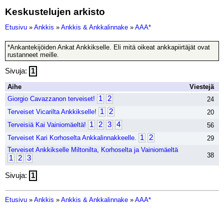
Keskustelujen arkisto
Etusivu
»
Ankkis
»
Ankkis & Ankkalinnake
»
AAA*
*Ankantekijöiden Ankat Ankkikselle. Eli mitä oikeat ankkapiirtäjät ovat
rustanneet meille.
Sivuja:
1
Aihe
Viestejä
1
2
Giorgio Cavazzanon terveiset!
24
1
2
Terveiset Vicarilta Ankkikselle!
20
1
2
3
4
Terveisiä Kai Vainiomäeltä!
56
1
2
Terveiset Kari Korhoselta Ankkalinnakkeelle.
29
Terveiset Ankkikselle Miltonilta, Korhoselta ja Vainiomäeltä
38
1
2
3
Sivuja:
1
Etusivu
»
Ankkis
»
Ankkis & Ankkalinnake
»
AAA*