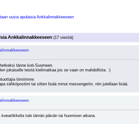
taan uusia apulaisia Ankkalinnakkeeseen
isia Ankkalinnakkeeseen
(17 viestiä)
kalinnakkeeseen
 hetkeksi tänne koti-Suomeen. 
len jokaiselle teistä kielimatkaa jos se vaan on mahdollista. :) 
uottajia tiimiimme. 
pa sähköpostiini tai sitten lisää minut messengeriin, niin jutellaan lisää.
kalinnakkeeseen
 koeartikkelia tule tämän päivän tai huomisen aikana.