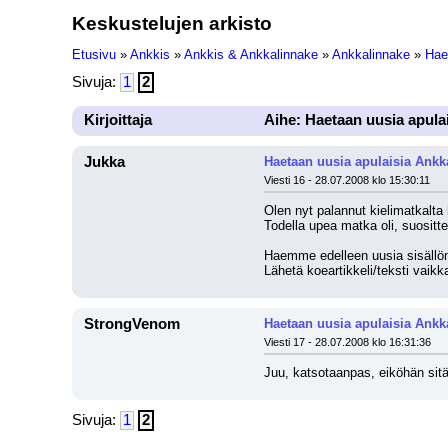
Keskustelujen arkisto
Etusivu
»
Ankkis
»
Ankkis & Ankkalinnake
»
Ankkalinnake
»
Hae
Sivuja:
1
2
Kirjoittaja
Aihe: Haetaan uusia apula
Jukka
Haetaan uusia apulaisia Ank
Viesti 16 - 28.07.2008 klo 15:30:11
Olen nyt palannut kielimatkalta
Todella upea matka oli, suositte
Haemme edelleen uusia sisällönt
Lähetä koeartikkeli/teksti vaikka
StrongVenom
Haetaan uusia apulaisia Ank
Viesti 17 - 28.07.2008 klo 16:31:36
Juu, katsotaanpas, eiköhän sitä
Sivuja:
1
2