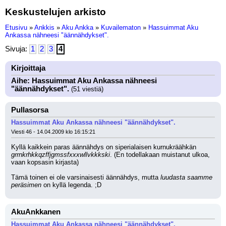
Keskustelujen arkisto
Etusivu
»
Ankkis
»
Aku Ankka
»
Kuvailematon
»
Hassuimmat Aku
Ankassa nähneesi "äännähdykset".
Sivuja:
1
2
3
4
Kirjoittaja
Aihe: Hassuimmat Aku Ankassa nähneesi
"äännähdykset".
(51 viestiä)
Pullasorsa
Hassuimmat Aku Ankassa nähneesi "äännähdykset".
Viesti 46 - 14.04.2009 klo 16:15:21
Kyllä kaikkein paras äännähdys on siperialaisen kurnukräähkän 
grrnkrhkkqzffjgmssfxxxwllvkkkski
. (En todellakaan muistanut ulkoa, 
vaan kopsasin kirjasta)
Tämä toinen ei ole varsinaisesti äännähdys, mutta 
luudasta saamme 
peräsimen
 on kyllä legenda. ;D
AkuAnkkanen
Hassuimmat Aku Ankassa nähneesi "äännähdykset".