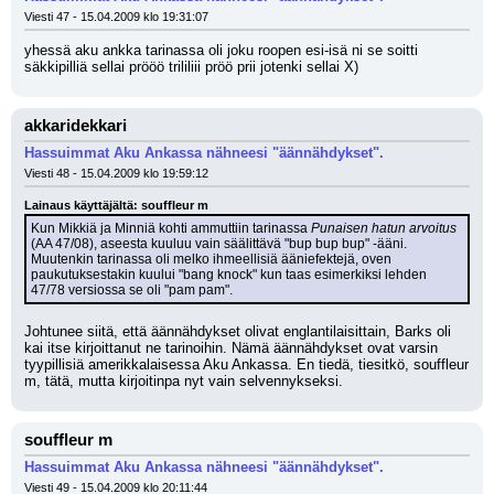
Viesti 47 - 15.04.2009 klo 19:31:07
yhessä aku ankka tarinassa oli joku roopen esi-isä ni se soitti 
säkkipilliä sellai prööö trililiii pröö prii jotenki sellai X)
akkaridekkari
Hassuimmat Aku Ankassa nähneesi "äännähdykset".
Viesti 48 - 15.04.2009 klo 19:59:12
Lainaus käyttäjältä: souffleur m
Kun Mikkiä ja Minniä kohti ammuttiin tarinassa 
Punaisen hatun arvoitus
(AA 47/08), aseesta kuuluu vain säälittävä "bup bup bup" -ääni. 
Muutenkin tarinassa oli melko ihmeellisiä ääniefektejä, oven 
paukutuksestakin kuului "bang knock" kun taas esimerkiksi lehden 
47/78 versiossa se oli "pam pam".
Johtunee siitä, että äännähdykset olivat englantilaisittain, Barks oli 
kai itse kirjoittanut ne tarinoihin. Nämä äännähdykset ovat varsin 
tyypillisiä amerikkalaisessa Aku Ankassa. En tiedä, tiesitkö, souffleur 
m, tätä, mutta kirjoitinpa nyt vain selvennykseksi.
souffleur m
Hassuimmat Aku Ankassa nähneesi "äännähdykset".
Viesti 49 - 15.04.2009 klo 20:11:44