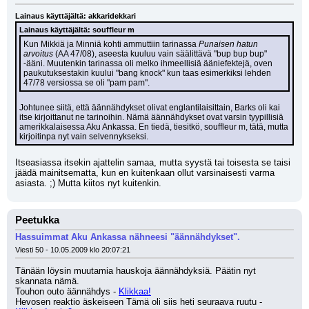
Lainaus käyttäjältä: akkaridekkari
Lainaus käyttäjältä: souffleur m
Kun Mikkiä ja Minniä kohti ammuttiin tarinassa 
Punaisen hatun 
arvoitus
 (AA 47/08), aseesta kuuluu vain säälittävä "bup bup bup" 
-ääni. Muutenkin tarinassa oli melko ihmeellisiä ääniefektejä, oven 
paukutuksestakin kuului "bang knock" kun taas esimerkiksi lehden 
47/78 versiossa se oli "pam pam".
Johtunee siitä, että äännähdykset olivat englantilaisittain, Barks oli kai 
itse kirjoittanut ne tarinoihin. Nämä äännähdykset ovat varsin tyypillisiä 
amerikkalaisessa Aku Ankassa. En tiedä, tiesitkö, souffleur m, tätä, mutta 
kirjoitinpa nyt vain selvennykseksi.
Itseasiassa itsekin ajattelin samaa, mutta syystä tai toisesta se taisi 
jäädä mainitsematta, kun en kuitenkaan ollut varsinaisesti varma 
asiasta. ;) Mutta kiitos nyt kuitenkin.
Peetukka
Hassuimmat Aku Ankassa nähneesi "äännähdykset".
Viesti 50 - 10.05.2009 klo 20:07:21
Tänään löysin muutamia hauskoja äännähdyksiä. Päätin nyt 
skannata nämä.
Touhon outo äännähdys - 
Klikkaa!
Hevosen reaktio äskeiseen Tämä oli siis heti seuraava ruutu - 