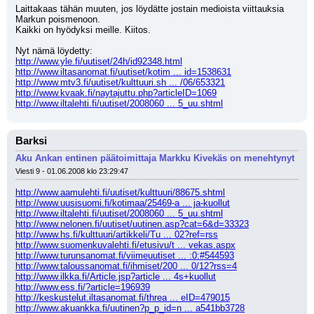
Laittakaas tähän muuten, jos löydätte jostain medioista viittauksia 
Markun poismenoon.
Kaikki on hyödyksi meille. Kiitos. 
Nyt nämä löydetty: 
http://www.yle.fi/uutiset/24h/id92348.html
http://www.iltasanomat.fi/uutiset/kotim ... id=1538631
http://www.mtv3.fi/uutiset/kulttuuri.sh ... /06/653321
http://www.kvaak.fi/naytajuttu.php?articleID=1069
http://www.iltalehti.fi/uutiset/2008060 ... 5_uu.shtml
Barksi
Aku Ankan entinen päätoimittaja Markku Kivekäs on menehtynyt
Viesti 9 - 01.06.2008 klo 23:29:47
http://www.aamulehti.fi/uutiset/kulttuuri/88675.shtml
http://www.uusisuomi.fi/kotimaa/25469-a ... ja-kuollut
http://www.iltalehti.fi/uutiset/2008060 ... 5_uu.shtml
http://www.nelonen.fi/uutiset/uutinen.asp?cat=6&d=33323
http://www.hs.fi/kulttuuri/artikkeli/Tu ... 02?ref=rss
http://www.suomenkuvalehti.fi/etusivu/t ... vekas.aspx
http://www.turunsanomat.fi/viimeuutiset ... :0:#544593
http://www.taloussanomat.fi/ihmiset/200 ... 0/12?rss=4
http://www.ilkka.fi/Article.jsp?article ... 4s+kuollut
http://www.ess.fi/?article=196939
http://keskustelut.iltasanomat.fi/threa ... eID=479015
http://www.akuankka.fi/uutinen?p_p_id=n ... a541bb3728