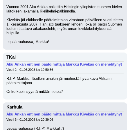
Vuonna 2001 Aku Ankka palkittiin Helsingin yliopiston suomen kielen 
laitoksen jakamalla Kielihelmi-palkinnolla.
Kivekäs jäi eläkkeelle päätoimittajan virastaan päivälleen vuosi sitten 
1. kesäkuuta 2007. Hän jätti taakseen lehden, joka oli paitsi Suomen 
luetuin tilattava aikakauslehti, myös oman levikkikehityksensä 
huipulla. 
Lepää rauhassa, Markku!
TKal
Aku Ankan entinen päätoimittaja Markku Kivekäs on menehtynyt
Viesti 2 - 01.06.2008 klo 19:50:56
R.I.P. Markku. Itselleni ainakin jäi miehestä hyvä kuva Akkarin 
päätoimittajana.
Onko kuolinsyystä mitään tietoa?
Karhula
Aku Ankan entinen päätoimittaja Markku Kivekäs on menehtynyt
Viesti 3 - 01.06.2008 klo 20:39:06
Lepää rauhassa (R.I.P) Markku! :'(