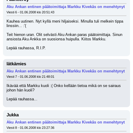
Aku Ankan entinen päätoimittaja Markku Kivekäs on menehtynyt
Viesti 6 - 01.06.2008 klo 20:51:43
Kauhea uutinen. Nyt kyllä meni hiljaiseksi. Minulla tuli melkein tippa 
linssiin... :'(
Teit hienon uran. Olit selvästi Aku Ankan paras päätoimittaja. Sinun 
ansiosta Aku Ankka on suosionsa huipulla. Kiitos Markku. 
Lepää rauhassa, R.I.P.
lätkämies
Aku Ankan entinen päätoimittaja Markku Kivekäs on menehtynyt
Viesti 7 - 01.06.2008 klo 21:48:01
Ikävää että Markku kuoli :( Onko kellään tietoa mikä on se sairaus 
johon hän kuoli?
Lepää rauhassa...
Jukka
Aku Ankan entinen päätoimittaja Markku Kivekäs on menehtynyt
Viesti 8 - 01.06.2008 klo 23:27:36