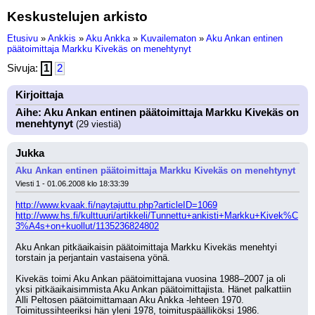
Keskustelujen arkisto
Etusivu
»
Ankkis
»
Aku Ankka
»
Kuvailematon
»
Aku Ankan entinen
päätoimittaja Markku Kivekäs on menehtynyt
Sivuja:
1
2
Kirjoittaja
Aihe: Aku Ankan entinen päätoimittaja Markku Kivekäs on
menehtynyt
(29 viestiä)
Jukka
Aku Ankan entinen päätoimittaja Markku Kivekäs on menehtynyt
Viesti 1 - 01.06.2008 klo 18:33:39
http://www.kvaak.fi/naytajuttu.php?articleID=1069
http://www.hs.fi/kulttuuri/artikkeli/Tunnettu+ankisti+Markku+Kivek%C
3%A4s+on+kuollut/1135236824802
Aku Ankan pitkäaikaisin päätoimittaja Markku Kivekäs menehtyi 
torstain ja perjantain vastaisena yönä.
Kivekäs toimi Aku Ankan päätoimittajana vuosina 1988–2007 ja oli 
yksi pitkäaikaisimmista Aku Ankan päätoimittajista. Hänet palkattiin 
Alli Peltosen päätoimittamaan Aku Ankka -lehteen 1970. 
Toimitussihteeriksi hän yleni 1978, toimituspäälliköksi 1986. 