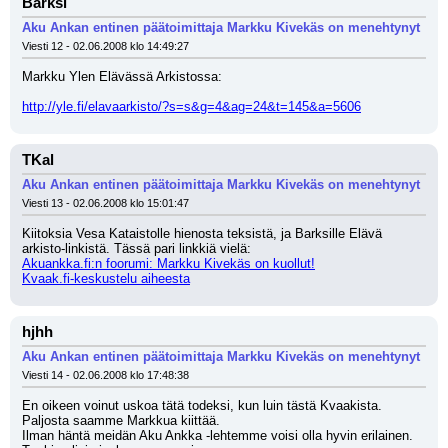
Barksi
Aku Ankan entinen päätoimittaja Markku Kivekäs on menehtynyt
Viesti 12 - 02.06.2008 klo 14:49:27
Markku Ylen Elävässä Arkistossa:
http://yle.fi/elavaarkisto/?s=s&g=4&ag=24&t=145&a=5606
TKal
Aku Ankan entinen päätoimittaja Markku Kivekäs on menehtynyt
Viesti 13 - 02.06.2008 klo 15:01:47
Kiitoksia Vesa Kataistolle hienosta teksistä, ja Barksille Elävä 
arkisto-linkistä. Tässä pari linkkiä vielä:
Akuankka.fi:n foorumi: Markku Kivekäs on kuollut!
Kvaak.fi-keskustelu aiheesta
hjhh
Aku Ankan entinen päätoimittaja Markku Kivekäs on menehtynyt
Viesti 14 - 02.06.2008 klo 17:48:38
En oikeen voinut uskoa tätä todeksi, kun luin tästä Kvaakista.
Paljosta saamme Markkua kiittää.
Ilman häntä meidän Aku Ankka -lehtemme voisi olla hyvin erilainen.