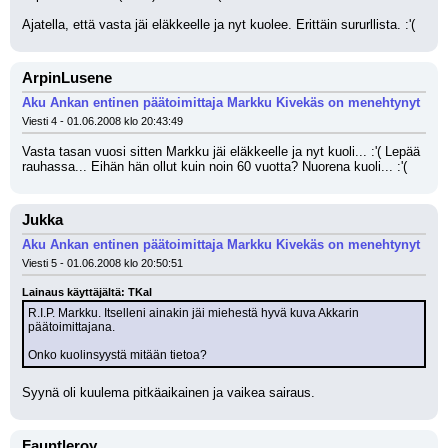
Ajatella, että vasta jäi eläkkeelle ja nyt kuolee. Erittäin sururllista. :'(
ArpinLusene
Aku Ankan entinen päätoimittaja Markku Kivekäs on menehtynyt
Viesti 4 - 01.06.2008 klo 20:43:49
Vasta tasan vuosi sitten Markku jäi eläkkeelle ja nyt kuoli... :'( Lepää 
rauhassa... Eihän hän ollut kuin noin 60 vuotta? Nuorena kuoli... :'(
Jukka
Aku Ankan entinen päätoimittaja Markku Kivekäs on menehtynyt
Viesti 5 - 01.06.2008 klo 20:50:51
Lainaus käyttäjältä: TKal
R.I.P. Markku. Itselleni ainakin jäi miehestä hyvä kuva Akkarin 
päätoimittajana.
Onko kuolinsyystä mitään tietoa?
Syynä oli kuulema pitkäaikainen ja vaikea sairaus.
Fauntleroy