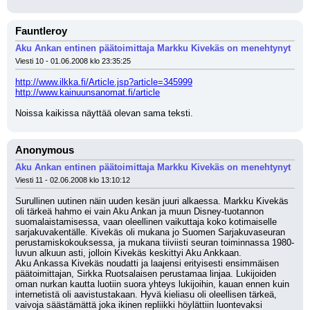
Fauntleroy
Aku Ankan entinen päätoimittaja Markku Kivekäs on menehtynyt
Viesti 10 - 01.06.2008 klo 23:35:25
http://www.ilkka.fi/Article.jsp?article=345999
http://www.kainuunsanomat.fi/article
Noissa kaikissa näyttää olevan sama teksti.
Anonymous
Aku Ankan entinen päätoimittaja Markku Kivekäs on menehtynyt
Viesti 11 - 02.06.2008 klo 13:10:12
Surullinen uutinen näin uuden kesän juuri alkaessa. Markku Kivekäs 
oli tärkeä hahmo ei vain Aku Ankan ja muun Disney-tuotannon 
suomalaistamisessa, vaan oleellinen vaikuttaja koko kotimaiselle 
sarjakuvakentälle. Kivekäs oli mukana jo Suomen Sarjakuvaseuran 
perustamiskokouksessa, ja mukana tiiviisti seuran toiminnassa 1980-
luvun alkuun asti, jolloin Kivekäs keskittyi Aku Ankkaan. 
Aku Ankassa Kivekäs noudatti ja laajensi erityisesti ensimmäisen 
päätoimittajan, Sirkka Ruotsalaisen perustamaa linjaa. Lukijoiden 
oman nurkan kautta luotiin suora yhteys lukijoihin, kauan ennen kuin 
internetistä oli aavistustakaan. Hyvä kieliasu oli oleellisen tärkeä, 
vaivoja säästämättä joka ikinen repliikki höylättiin luontevaksi 