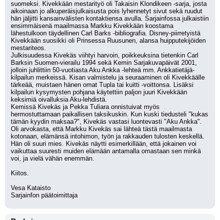
suomeksi. Kivekkään mestarityö oli Takaisin Klondikeen -sarja, josta 
aikoinaan jo alkuperäisjulkaisusta pois lyhennetyt sivut sekä ruudut 
hän jäljitti kansainvälisten kontaktiensa avulla. Sarjainfossa julkaistiin 
ensimmäisenä maailmassa Markku Kivekkään koostama 
lähestulkoon täydellinen Carl Barks -bibliografia. Disney-piirretyistä 
Kivekkään suosikki oli Prinsessa Ruusunen, alansa huipputekijöiden 
mestariteos.
Julkisuudessa Kivekäs viihtyi harvoin, poikkeuksina tietenkin Carl 
Barksin Suomen-vierailu 1994 sekä Kemin Sarjakuvapäivät 2001, 
jolloin juhlittiin 50-vuotiasta Aku Ankka -lehteä mm. Ankkatietäjä-
kilpailun merkeissä. Kisan valmistelu ja seuraaminen oli Kivekkäälle 
tärkeää, muistaen hänen omat Tupla tai kuitti -voittonsa. Lisäksi 
kilpailun kysymysten pohjana käytettiin paljon juuri Kivekkään 
keksimiä oivalluksia Aku-lehdistä. 
Kemissä Kivekäs ja Pekka Tuliara onnistuivat myös 
hermostuttamaan paikallisen taksikuskin. Kun kuski tiedusteli "kukas 
tämän kyydin maksaa?", Kivekäs vastasi luontevasti "Aku Ankka". 
Oli arvokasta, että Markku Kivekäs sai lähteä tästä maailmasta 
kotonaan, elämänsä intohimon, työn ja rakkauden tulosten keskellä. 
Hän oli suuri mies. Kivekäs näytti esimerkillään, että jokainen voi 
vaikuttaa suuresti muiden elämään antamalla omastaan sen minkä 
voi, ja vielä vähän enemmän.
Kiitos.
Vesa Kataisto
Sarjainfon päätoimittaja