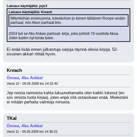
Lainaus käyttäjältä: jojo3
Lainaus käyttäjältä: Kreach
Mitenköhän ensivuonna, tuleekohan jo toinen tälläinen Roope-sedän 
parhaat, niin Akun parhaat tms.
2003 tuli se Aku Ankan parhaat -kirja, joka juhlisti 70-vuotista Akua. 
Joten tuskin nyt toista tulee.
Ei enää lisää ennen julkaistuja sarjoja täynnä olevia kirjoja. 52-
sivuinen akkari riittää hyvin.
Kreach
Onnea, Aku Ankka!
Viesti 10 - 09.06.2008 klo 14:32:40
Jep noista tarinoista kahta lukuunottamatta olen kaikki lukenut (en 
siis omista tuota kirjaa), joten enpä sitä ostaisikaan enää. Mielestäni 
ei mitään parhaita valintoja minusta.
TKal
Onnea, Aku Ankka!
Viesti 11 - 09.06.2008 klo 14:36:22