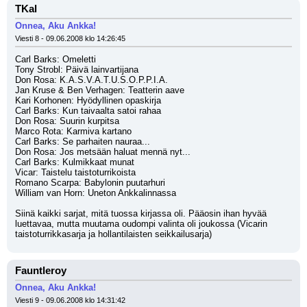
TKal
Onnea, Aku Ankka!
Viesti 8 - 09.06.2008 klo 14:26:45
Carl Barks: Omeletti
Tony Strobl: Päivä lainvartijana
Don Rosa: K.A.S.V.A.T.U.S.O.P.P.I.A.
Jan Kruse & Ben Verhagen: Teatterin aave
Kari Korhonen: Hyödyllinen opaskirja
Carl Barks: Kun taivaalta satoi rahaa
Don Rosa: Suurin kurpitsa
Marco Rota: Karmiva kartano
Carl Barks: Se parhaiten nauraa...
Don Rosa: Jos metsään haluat mennä nyt...
Carl Barks: Kulmikkaat munat
Vicar: Taistelu taistoturrikoista
Romano Scarpa: Babylonin puutarhuri
William van Horn: Uneton Ankkalinnassa
Siinä kaikki sarjat, mitä tuossa kirjassa oli. Pääosin ihan hyvää 
luettavaa, mutta muutama oudompi valinta oli joukossa (Vicarin 
taistoturrikkasarja ja hollantilaisten seikkailusarja)
Fauntleroy
Onnea, Aku Ankka!
Viesti 9 - 09.06.2008 klo 14:31:42