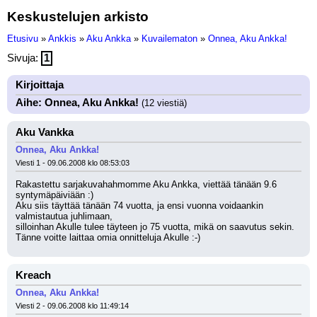
Keskustelujen arkisto
Etusivu
»
Ankkis
»
Aku Ankka
»
Kuvailematon
»
Onnea, Aku Ankka!
Sivuja:
1
Kirjoittaja
Aihe: Onnea, Aku Ankka!
(12 viestiä)
Aku Vankka
Onnea, Aku Ankka!
Viesti 1 - 09.06.2008 klo 08:53:03
Rakastettu sarjakuvahahmomme Aku Ankka, viettää tänään 9.6 
syntymäpäiviään :)
Aku siis täyttää tänään 74 vuotta, ja ensi vuonna voidaankin 
valmistautua juhlimaan,
silloinhan Akulle tulee täyteen jo 75 vuotta, mikä on saavutus sekin.
Tänne voitte laittaa omia onnitteluja Akulle :-)
Kreach
Onnea, Aku Ankka!
Viesti 2 - 09.06.2008 klo 11:49:14