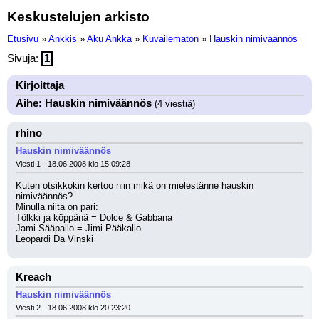
Keskustelujen arkisto
Etusivu
»
Ankkis
»
Aku Ankka
»
Kuvailematon
»
Hauskin nimiväännös
Sivuja:
1
Kirjoittaja
Aihe: Hauskin nimiväännös
(4 viestiä)
rhino
Hauskin nimiväännös
Viesti 1 - 18.06.2008 klo 15:09:28
Kuten otsikkokin kertoo niin mikä on mielestänne hauskin 
nimiväännös?
Minulla niitä on pari:
Tölkki ja köppänä = Dolce & Gabbana
Jami Sääpallo = Jimi Pääkallo
Leopardi Da Vinski
Kreach
Hauskin nimiväännös
Viesti 2 - 18.06.2008 klo 20:23:20