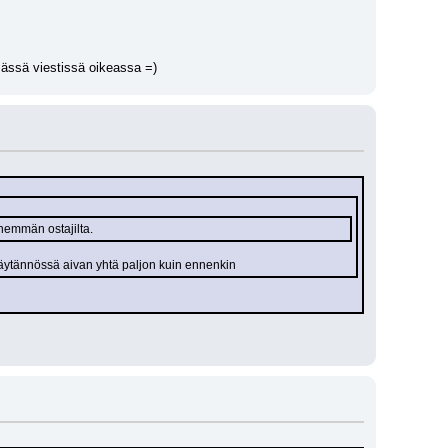
mässä viestissä oikeassa =)
nemmän ostajilta.
 käytännössä aivan yhtä paljon kuin ennenkin