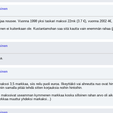
minen
iljaa nousee. Vuonna 1998 yksi taskari maksoi 22mk (3.7 €), vuonna 2002 4€, v
aminen ei kuitenkaan ole. Kustantamohan saa sitä kautta vain enemmän rahaa 
minen
a.
minen
aksoi 3,5 markkaa, siis reilu puoli euroa. Ilkeyttäkö vai ahneutta nuo ovat hi
in samalla pitää tehdä sitten korjauksia noihin hintoihin.
maksoivat useamman kymmenen markkaa koska silloinen rahan arvo oli aika lail
markkaa muuttui yhdeksi markaksi...)
minen