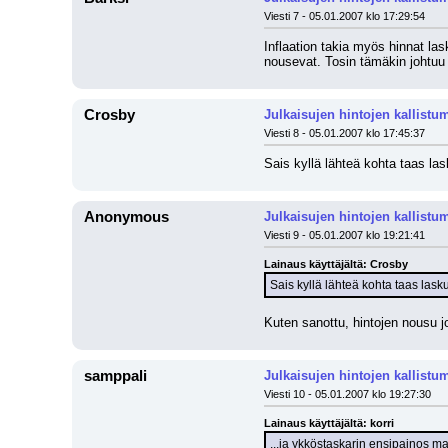
Viesti 7 - 05.01.2007 klo 17:29:54
Inflaation takia myös hinnat la
nousevat. Tosin tämäkin johtuu i
Crosby
Julkaisujen hintojen kallistu
Viesti 8 - 05.01.2007 klo 17:45:37
Sais kyllä lähteä kohta taas la
Anonymous
Julkaisujen hintojen kallistu
Viesti 9 - 05.01.2007 klo 19:21:41
Lainaus käyttäjältä: Crosby
Sais kyllä lähteä kohta taas las
Kuten sanottu, hintojen nousu j
samppali
Julkaisujen hintojen kallistu
Viesti 10 - 05.01.2007 klo 19:27:30
Lainaus käyttäjältä: korri
...ja ykköstaskarin ensipainos ma