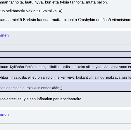
n tarinoita, laatu hyvä, kun että tylsiä tarinoita, mutta paljon.
 tuo selkämyskuvakin tuli valmiiksi =)
n samaa mieltä Barksin kanssa, mutta toisaalta Crosbykin on tässä viimeisim
minen
askuun. Kyllähän tämä menee jo liiallisuuksiin kun koko aika nyhdetään aina vaan e
ohtuu inflaatiosta, eli euron arvo on heikentynyt. Taskarit ynnä muut maksavat siis
a sen enempää euroja kuin ennenkään ;)
lonlähteellesi yleisen inflaation perusperiaatteita.
minen