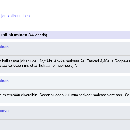
ojen kallistuminen
 kallistuminen
(44 viestiä)
minen
kallistuvat joka vuosi. Nyt Aku Ankka maksaa 2e, Taskari 4,40e ja Roope-set
staa kaikkea niin, että "kukaan ei huomaa :) ".
minen
ta mitenkään divareihin. Sadan vuoden kuluttua taskarit maksaa varmaan 10e
minen