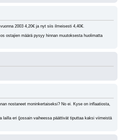
uonna 2003 4,20€ ja nyt siis ilmeisesti 4,40€. 
(jos ostajien määrä pysyy hinnan muutoksesta huolimatta 
nnan nostaneet moninkertaiseksi? No ei. Kyse on inflaatiosta, 
la eri (jossain vaiheessa päättivät tiputtaa kaksi viimeistä 