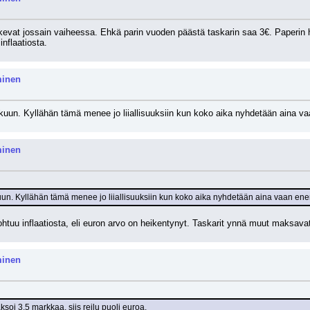
skevat jossain vaiheessa. Ehkä parin vuoden päästä taskarin saa 3€. Paperin hi
nflaatiosta.
minen
skuun. Kyllähän tämä menee jo liiallisuuksiin kun koko aika nyhdetään aina v
minen
kuun. Kyllähän tämä menee jo liiallisuuksiin kun koko aika nyhdetään aina vaan ene
ohtuu inflaatiosta, eli euron arvo on heikentynyt. Taskarit ynnä muut maksava
minen
ksoi 3,5 markkaa, siis reilu puoli euroa.