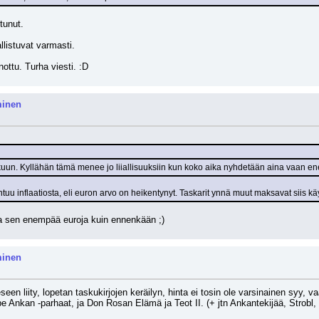
tunut. 
listuvat varmasti.
nottu. Turha viesti. :D
minen
skuun. Kyllähän tämä menee jo liiallisuuksiin kun koko aika nyhdetään aina vaan en
htuu inflaatiosta, eli euron arvo on heikentynyt. Taskarit ynnä muut maksavat siis 
aa sen enempää euroja kuin ennenkään ;)
minen
n liity, lopetan taskukirjojen keräilyn, hinta ei tosin ole varsinainen syy, va
e Ankan -parhaat, ja Don Rosan Elämä ja Teot II. (+ jtn Ankantekijää, Strobl