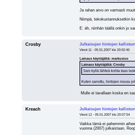
Ja rahan arvo on varmasti muut
Niimpä, tekokustannuksetkin kal
E: äh, niinhän täällä onkin jo sa
Crosby
Julkaisujen hintojen kallistu
Viesti 11 - 05.01.2007 klo 20:02:40
Lainaus käyttäjältä: markustus
Lainaus käyttäjältä: Crosby
Sais kyllä lähteä kohta taas la
Kuten sanottu, hintojen nousu jo
 Mulle ei tavallaan koska en s
Kreach
Julkaisujen hintojen kallistu
Viesti 12 - 05.01.2007 klo 20:07:54
Vaikka tämä ei pahemmin aiheesee
vuonna (2007) julkaistaan, Roop