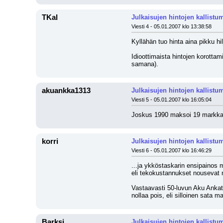
TKal
Julkaisujen hintojen kallistu
Viesti 4 - 05.01.2007 klo 13:38:58
Kyllähän tuo hinta aina pikku h
Idioottimaista hintojen korott
samana).
akuankka1313
Julkaisujen hintojen kallistu
Viesti 5 - 05.01.2007 klo 16:05:04
Joskus 1990 maksoi 19 markka
korri
Julkaisujen hintojen kallistu
Viesti 6 - 05.01.2007 klo 16:46:29
...ja ykköstaskarin ensipainos m
eli tekokustannukset nousevat ni
Vastaavasti 50-luvun Aku Ankat 
nollaa pois, eli silloinen sata 
Barksi
Julkaisujen hintojen kallistu