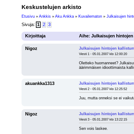
Keskustelujen arkisto
Etusivu
»
Ankkis
»
Aku Ankka
»
Kuvailematon
»
Julkaisujen hint
Sivuja:
1
2
3
Kirjoittaja
Aihe: Julkaisujen hintojen
Nigoz
Julkaisujen hintojen kallistu
Viesti 1 - 05.01.2007 klo 12:00:20
Oletteko huomanneet? Julkaisut 
äärimmäisen idioottimaista kalli
akuankka1313
Julkaisujen hintojen kallistu
Viesti 2 - 05.01.2007 klo 12:25:52
Juu, mutta onneksi se ei vaiku
Nigoz
Julkaisujen hintojen kallistu
Viesti 3 - 05.01.2007 klo 13:22:15
Sen vois laskee.