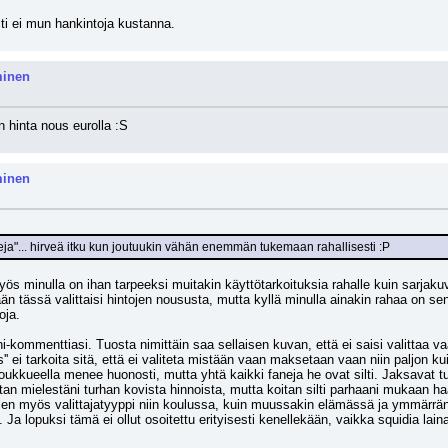
iti ei mun hankintoja kustanna.
minen
n hinta nous eurolla :S
minen
ja"... hirveä itku kun joutuukin vähän enemmän tukemaan rahallisesti :P
s minulla on ihan tarpeeksi muitakin käyttötarkoituksia rahalle kuin sarjakuvat
n tässä valittaisi hintojen noususta, mutta kyllä minulla ainakin rahaa on sen
oja. 
kommenttiasi. Tuosta nimittäin saa sellaisen kuvan, että ei saisi valittaa va
s'' ei tarkoita sitä, että ei valiteta mistään vaan maksetaan vaan niin paljon ku
 joukkueella menee huonosti, mutta yhtä kaikki faneja he ovat silti. Jaksavat
tan mielestäni turhan kovista hinnoista, mutta koitan silti parhaani mukaan haali
len myös valittajatyyppi niin koulussa, kuin muussakin elämässä ja ymmärrän kyl
 Ja lopuksi tämä ei ollut osoitettu erityisesti kenellekään, vaikka squidia lain