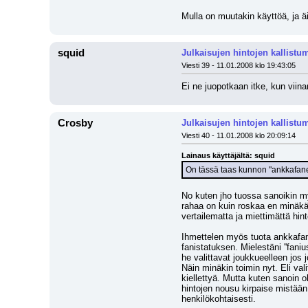
Mulla on muutakin käyttöä, ja ä
squid
Julkaisujen hintojen kallistu
Viesti 39 - 11.01.2008 klo 19:43:05
Ei ne juopotkaan itke, kun viina
Crosby
Julkaisujen hintojen kallistu
Viesti 40 - 11.01.2008 klo 20:09:14
Lainaus käyttäjältä: squid
On tässä taas kunnon "ankkafane
No kuten jho tuossa sanoikin myö
rahaa on kuin roskaa en minäkää
vertailematta ja miettimättä hint
Ihmettelen myös tuota ankkafani-
fanistatuksen. Mielestäni ''faniu
he valittavat joukkueelleen jos
Näin minäkin toimin nyt. Eli vali
kiellettyä. Mutta kuten sanoin o
hintojen nousu kirpaise mistään.
henkilökohtaisesti.