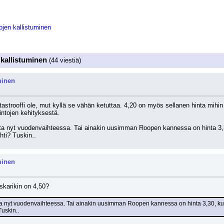
ojen kallistuminen
 kallistuminen
(44 viestiä)
minen
strooffi ole, mut kyllä se vähän ketuttaa. 4,20 on myös sellanen hinta mihin
hintojen kehityksestä.
ta nyt vuodenvaihteessa. Tai ainakin uusimman Roopen kannessa on hinta 3,30,
hti? Tuskin..
minen
skarikin on 4,50? 
 nyt vuodenvaihteessa. Tai ainakin uusimman Roopen kannessa on hinta 3,30, kun v
Tuskin..