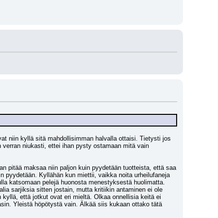
 niin kyllä sitä mahdollisimman halvalla ottaisi. Tietysti jos 
 verran niukasti, ettei ihan pysty ostamaan mitä vain 
an pitää maksaa niin paljon kuin pyydetään tuotteista, että saa 
in pyydetään. Kyllähän kun miettii, vaikka noita urheilufaneja 
 tulla katsomaan pelejä huonosta menestyksestä huolimatta. 
a sarjiksia sitten jostain, mutta kritiikin antaminen ei ole 
lä, että jotkut ovat eri mieltä. Olkaa onnellisia keitä ei 
asin. Yleistä höpötystä vain. Älkää siis kukaan ottako tätä 