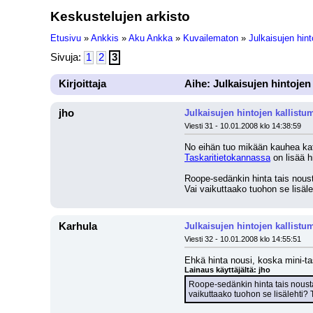
Keskustelujen arkisto
Etusivu
»
Ankkis
»
Aku Ankka
»
Kuvailematon
»
Julkaisujen hint
Sivuja:
1
2
3
Kirjoittaja
Aihe: Julkaisujen hintojen
jho
Julkaisujen hintojen kallistu
Viesti 31 - 10.01.2008 klo 14:38:59
No eihän tuo mikään kauhea kata
Taskaritietokannassa
 on lisää 
Roope-sedänkin hinta tais nous
Vai vaikuttaako tuohon se lisäle
Karhula
Julkaisujen hintojen kallistu
Viesti 32 - 10.01.2008 klo 14:55:51
Ehkä hinta nousi, koska mini-ta
Lainaus käyttäjältä: jho
Roope-sedänkin hinta tais nousta
vaikuttaako tuohon se lisälehti? 