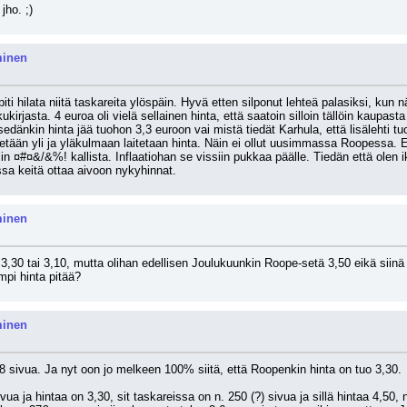
 jho. ;)
minen
piti hilata niitä taskareita ylöspäin. Hyvä etten silponut lehteä palasiksi, kun n
kirjasta. 4 euroa oli vielä sellainen hinta, että saatoin silloin tällöin kaupast
edänkin hinta jää tuohon 3,3 euroon vai mistä tiedät Karhula, että lisälehti t
etään yli ja yläkulmaan laitetaan hinta. Näin ei ollut uusimmassa Roopessa. E
n ¤#¤&/&%! kallista. Inflaatiohan se vissiin pukkaa päälle. Tiedän että olen iku
sa keitä ottaa aivoon nykyhinnat.
minen
3,30 tai 3,10, mutta olihan edellisen Joulukuunkin Roope-setä 3,50 eikä siinä o
pi hinta pitää?
minen
8 sivua. Ja nyt oon jo melkeen 100% siitä, että Roopenkin hinta on tuo 3,30. 
a ja hintaa on 3,30, sit taskareissa on n. 250 (?) sivua ja sillä hintaa 4,50, 