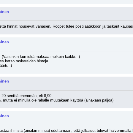
minen
, että hinnat nousevat vähäsen. Roopet tulee postilaatikkoon ja taskarit kaupa
minen
. (Varsinkin kun iskä maksaa melkein kaikki. ;)
es katso taskareiden hintoja.
ärti. :)
minen
 20 senttiä enemmän, eli 8,90. 
n, mutta ei minulla ole rahalle muutakaan käyttöä (ainakaan paljoa).
minen
staa ihmisiä (ainakin minua) odottamaan, että julkaisut tulevat halvemmalla kirp