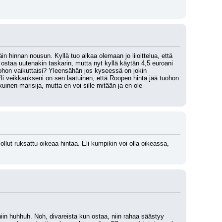
äin hinnan nousun. Kyllä tuo alkaa olemaan jo liioittelua, että 
a ostaa uutenakin taskarin, mutta nyt kyllä käytän 4,5 euroani 
uohon vaikuttaisi? Yleensähän jos kyseessä on jokin 
li veikkaukseni on sen laatuinen, että Roopen hinta jää tuohon 
inen marisija, mutta en voi sille mitään ja en ole 
llut ruksattu oikeaa hintaa. Eli kumpikin voi olla oikeassa, 
niin huhhuh. Noh, divareista kun ostaa, niin rahaa säästyy 