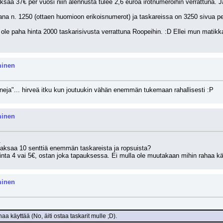
ksaa 37€ per vuosi niin alennusta tulee 2,6 euroa irotnumeroihin verrattuna. 
a n. 1250 (ottaen huomioon erikoisnumerot) ja taskareissa on 3250 sivua per 
i ole paha hinta 2000 taskarisivusta verrattuna Roopeihin. :D Ellei mun matik
minen
eja"... hirveä itku kun joutuukin vähän enemmän tukemaan rahallisesti :P
minen
. 
 maksaa 10 senttiä enemmän taskareista ja ropsuista? 
inta 4 vai 5€, ostan joka tapauksessa. Ei mulla ole muutakaan mihin rahaa käyt
minen
a käyttää (No, äiti ostaa taskarit mulle ;D).