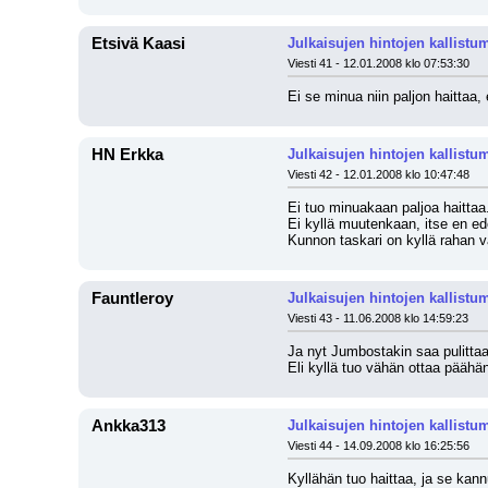
Etsivä Kaasi
Julkaisujen hintojen kallistu
Viesti 41 - 12.01.2008 klo 07:53:30
Ei se minua niin paljon haittaa
HN Erkka
Julkaisujen hintojen kallistu
Viesti 42 - 12.01.2008 klo 10:47:48
Ei tuo minuakaan paljoa haittaa
Ei kyllä muutenkaan, itse en ed
Kunnon taskari on kyllä rahan vä
Fauntleroy
Julkaisujen hintojen kallistu
Viesti 43 - 11.06.2008 klo 14:59:23
Ja nyt Jumbostakin saa pulittaa
Eli kyllä tuo vähän ottaa päähä
Ankka313
Julkaisujen hintojen kallistu
Viesti 44 - 14.09.2008 klo 16:25:56
Kyllähän tuo haittaa, ja se kannu