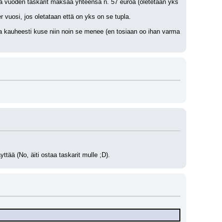
Ja vuoden taskarit maksaa yhteensä n. 57 euroa (oletetaan yks 
vuosi, jos oletataan että on yks on se tupla.
ka kauheesti kuse niin noin se menee (en tosiaan oo ihan varma 
tää (No, äiti ostaa taskarit mulle ;D).