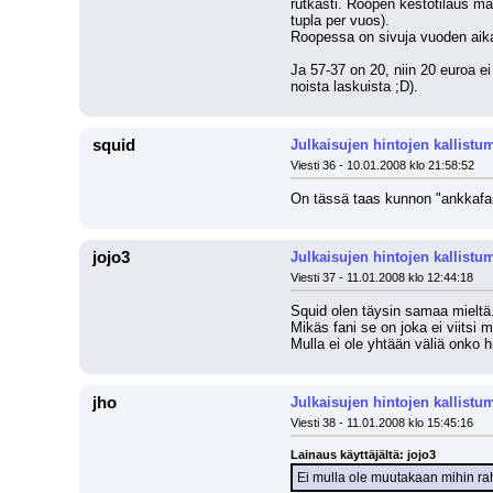
rutkasti. Roopen kestotilaus ma
tupla per vuos).
Roopessa on sivuja vuoden aikan
Ja 57-37 on 20, niin 20 euroa e
noista laskuista ;D).
squid
Julkaisujen hintojen kallistu
Viesti 36 - 10.01.2008 klo 21:58:52
On tässä taas kunnon "ankkafan
jojo3
Julkaisujen hintojen kallistu
Viesti 37 - 11.01.2008 klo 12:44:18
Squid olen täysin samaa mieltä
Mikäs fani se on joka ei viitsi
Mulla ei ole yhtään väliä onko h
jho
Julkaisujen hintojen kallistu
Viesti 38 - 11.01.2008 klo 15:45:16
Lainaus käyttäjältä: jojo3
Ei mulla ole muutakaan mihin raha