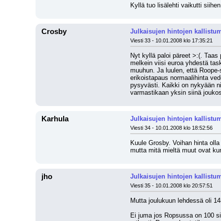
Kyllä tuo lisälehti vaikutti siihen
Crosby
Julkaisujen hintojen kallistu
Viesti 33 - 10.01.2008 klo 17:35:21
Nyt kyllä paloi päreet >:(. Taas 
melkein viisi euroa yhdestä tasku
muuhun. Ja luulen, että Roope-s
erikoistapaus normaalihinta ved
pysyvästi. Kaikki on nykyään nii
varmastikaan yksin siinä joukos
Karhula
Julkaisujen hintojen kallistu
Viesti 34 - 10.01.2008 klo 18:52:56
Kuule Grosby. Voihan hinta olla 
mutta mitä mieltä muut ovat kum
jho
Julkaisujen hintojen kallistu
Viesti 35 - 10.01.2008 klo 20:57:51
Mutta joulukuun lehdessä oli 14
Ei juma jos Ropsussa on 100 sivu