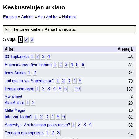
Keskustelujen arkisto
Etusivu
»
Ankkis
»
Aku Ankka
»
Hahmot
Nimi kertonee kaiken. Asiaa hahmoista.
Sivuja:
1
2
3
Aihe
Viestejä
1
2
3
4
00 Tuplanolla
46
1
2
3
4
5
6
Huonoin/ärsyttävin hahmo
81
1
2
Iines Ankka
24
1
2
3
4
5
Taikaviitta vai Superhessu?
70
1
2
3
4
5
6
...
10
Lempihahmonne
137
VS-aiheet
2
1
2
Aku Ankka
20
Milla Magia
10
1
2
3
4
5
6
Into vai Touho?
81
1
2
3
4
Äänestys: Ankkalinnan pahin roisto?
52
1
2
3
Teorioita ankanpojista
41