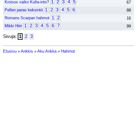
1
2
3
4
5
Kroisos vaiko Kulta-into?
67
1
2
3
4
5
6
Pellen paras keksintö
88
1
2
Romano Scarpan hahmot
16
1
2
3
4
5
6
7
Mikki Hiiri
99
Sivuja:
1
2
3
Etusivu
»
Ankkis
»
Aku Ankka
»
Hahmot