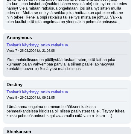
Ja kun Leoa laiskottaa(vaikkei hänen syynsä ole) niin nyt en ole edes 
nähnyt vielä mitään ratkaisua ongelmaan, jos sitä nyt sitten muilla 
edes on. Mutta se on kyllä seikka joka haittaa kun ajattelee että ne 
niin tekee. Kenellä onpi ratkaisu tai selitys mistä se johtuu. Vaikka 
olen kuullut että sitä ongelmaa on yleensäkin pehmeäkantisissa..
Anonymous
Taskarit käyristyy, onko ratkaisua
Viesti 7 - 28.03.2004 klo 21:08:08
Yksi mahdollisuus on päällystää taskarit siten, että laittaa joka 
kulmaan palan vahvempaa pahvia ja siihen päälle läpinäkyvää 
kontaktimuovia. x) Siinä yksi mahdollisuus.
Destiny
Taskarit käyristyy, onko ratkaisua
Viesti 8 - 29.03.2004 klo 09:21:05
Tämä sama ongelma on minun tietääkseni kaikissa 
pehmeäkantisissa kirjoissa oli niissä päällysteet tai ei. Täytyy lukea 
kaikki pehmeäkantiset kirjat avaamalla niitä vain n. 5 cm... :)
Shinkansen