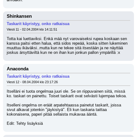
Shinkansen
Taskarit käyristyy, onko ratkaisua
Viesti 11 - 02.04.2004 klo 14:11:51
Totta kai luettaviksi. Enkä mää nyt varovaiseksi rupea koskaan sen 
kanssa paitsi etten halua, että sidos repeää, koska sitten lukeminen 
muuttuu ikäväksi..mutta kun ne tekee sitä itsestään ja ne näyttää 
joskus ärsyttäviltä kun ne on ihan kun jonkun pallon ympärillä :x
Anaconda
Taskarit käyristyy, onko ratkaisua
Viesti 12 - 08.04.2004 klo 23:17:26
Itselläni ei tuota ongelmaa juuri ole. Se on riippuvainen siitä, missä 
ko. taskari on painettu. Toiset taskarit ovat selvästi lujempaa tekoa.
Itselleni ongelma on eräät arpatehtaassa painetut taskarit, joissa 
sivut alkavat jotenkin "jäykistyä". Eli kun taskaria taittaa 
kokonaisena, paperi pitää sellaista mukavaa ääntä.
Edit: Tehty lisäyksiä