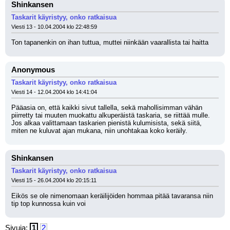
Shinkansen
Taskarit käyristyy, onko ratkaisua
Viesti 13 - 10.04.2004 klo 22:48:59
Ton tapanenkin on ihan tuttua, muttei niinkään vaarallista tai haitta
Anonymous
Taskarit käyristyy, onko ratkaisua
Viesti 14 - 12.04.2004 klo 14:41:04
Pääasia on, että kaikki sivut tallella, sekä mahollisimman vähän 
piirretty tai muuten muokattu alkuperäistä taskaria, se riittää mulle. 
Jos alkaa valittamaan taskarien pienistä kulumisista, sekä siitä, 
miten ne kuluvat ajan mukana, niin unohtakaa koko keräily.
Shinkansen
Taskarit käyristyy, onko ratkaisua
Viesti 15 - 26.04.2004 klo 20:15:11
Eikös se ole nimenomaan keräilijöiden hommaa pitää tavaransa niin 
tip top kunnossa kuin voi
Sivuja:
1
2