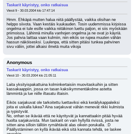
Taskarit käyristyy, onko ratkaisua
Viesti 9 - 30.03.2004 klo 17:47:14
Hmm. Ehkäpä mutten halua niitä päällystää, vaikka olisihan ne 
helppo siivota. Vaan kestäis kuukauden. Tosin uudemmissa kirjoissa 
ongelma ei tule esille vaikka niitäkinon luettu paljon, ei siis myöskään 
priimoissa. Lähinnä minulla vanhojen ongelma ja ne ovat jo käyriä. 
Jos pahvia laittaa vaan kulmiin, niin eikös se rupea muuten vähän 
hassun näköisesksi. Luulenpa, että sitten pitäisi tunkea pahvinen 
sivu väliin, jottei alkaisi ilmetä muita vikoja
Anonymous
Taskarit käyristyy, onko ratkaisua
Viesti 10 - 30.03.2004 klo 21:05:11
Laita yksityispakattuina kolminkertaisiin muovitaskuihin ja sitten 
kassakaappiin, jossa on tasan kaksikymmentäkolme astetta 
lämmintä ja lue niille iltasatu iltaisin.
Eikös sarjakuvat ole tarkoitettu luettaviksi eikä keräilykappaleiksi 
joita ei uskalla lukea? Aina sarjakuvat vähän menevät rikki kulmista 
ja rypistyvät.
No, onhan se ikävää että ne käyrityvät ja kannattaakin pitää hyvää 
huolta sarjakuvista. Mun taskarit on vain hyllyllä rivissä, josta ne 
sitten aina silloin tällöin rymähtävät alas oikein porukalla. :D 
Päällystäminen on kyllä ikävää eikä sitä kannata tehdä, se laskee 
arvoakin.