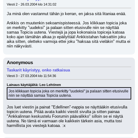
Viesti 2 - 26.03.2004 klo 14:31:02
Ja minä olen vastannut tähän jo kerran, en jaksa sitä litaniaa enää.
Ankkis on muutenkin sekoamispisteessä. Jos klikkaan topicia joka 
on merkitty "uudeksi" ja palaan sitten etusivulle niin se näyttää 
samaa Topicia uutena. Viestejä ja jopa kokonaisia topiceja katoaa 
koko ajan tämähän alkaa jo epäilyttää! Ankkistahan haksattiin joku 
aika sitten, oletteko varmoja ettei joku "haksaa sitä vieläkin" mutta ei 
niin näkyvästi.
Anonymous
Taskarit käyristyy, onko ratkaisua
Viesti 3 - 27.03.2004 klo 11:54:36
Lainaus käyttäjältä: Leo Lehtinen
Jos klikkaan topicia joka on merkitty "uudeksi" ja palaan sitten etusivulle 
niin se näyttää samaa Topicia uutena.
Jos luet viestin ja painat "Edellinen"-nappia se näyttääkin etusivulla 
topicin uutena. Pitää avata kaikki viestit sivulta ja sitten painaa 
"Ankkalinnan keskustelu Foorumin päävalikko" silloin se ei näytä 
uutena. No tämä ei varmaan ole kaikkein tärkein asia, mutta tosi 
harmillista jos viestejä katoaa. :x