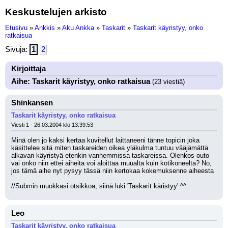
Keskustelujen arkisto
Etusivu
»
Ankkis
»
Aku Ankka
»
Taskarit
»
Taskarit käyristyy, onko
ratkaisua
Sivuja:
1
2
Kirjoittaja
Aihe: Taskarit käyristyy, onko ratkaisua
(23 viestiä)
Shinkansen
Taskarit käyristyy, onko ratkaisua
Viesti 1 - 26.03.2004 klo 13:39:53
Minä olen jo kaksi kertaa kuvitellut laittaneeni tänne topicin joka 
käsittelee sitä miten taskareiden oikea yläkulma tuntuu vääjämättä 
alkavan käyristyä etenkin vanhemmissa taskareissa. Olenkos outo 
vai onko niin ettei aiheita voi aloittaa muualta kuin kotikoneelta? No, 
jos tämä aihe nyt pysyy tässä niin kertokaa kokemuksenne aiheesta
//Submin muokkasi otsikkoa, siinä luki 'Taskarit käristyy' ^^
Leo
Taskarit käyristyy, onko ratkaisua