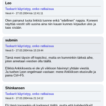
Leo
Taskarit käyristyy, onko ratkaisua
Viesti 4 - 27.03.2004 klo 12:41:11
Olen painanut tuota linkkiä tuonne enkä "edellinen" nappia. Koneeni 
näyttää viestit silti uusina aina niin kauan kunnes kirjaudun ulos ja 
taas sisään.
submin
Taskarit käyristyy, onko ratkaisua
Viesti 5 - 27.03.2004 klo 15:19:44
Tämä meni täysin off-topiciksi, mutta on kumminkin tärkeä aihe, 
joten annetaan viestien olla täällä.
Elikkä Ankkiksesta ei ole yli viikkoon hävinnyt yhtään viestiä.
Ja tuohon Leon ongelmaan vastaan: mene Ankkiksen etusivulle ja 
paina Ctrl+F5.
Shinkansen
Taskarit käyristyy, onko ratkaisua
Viesti 6 - 27.03.2004 klo 21:14:12
Eli tämä tosiaankin oli kadonnut täältä, mutta että kahdesti(kai)!