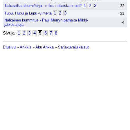
1
2
3
Taikaviitta-albumi/kirja - miksi sellaista ei ole?
32
1
2
3
Tupu, Hupu ja Lupu -virheitä
31
Nälkäinen kummitus - Paul Murryn parhaita Mikki-
4
jatkosarjoja
Sivuja:
1
2
3
4
5
6
7
8
Etusivu
»
Ankkis
»
Aku Ankka
»
Sarjakuvajulkaisut