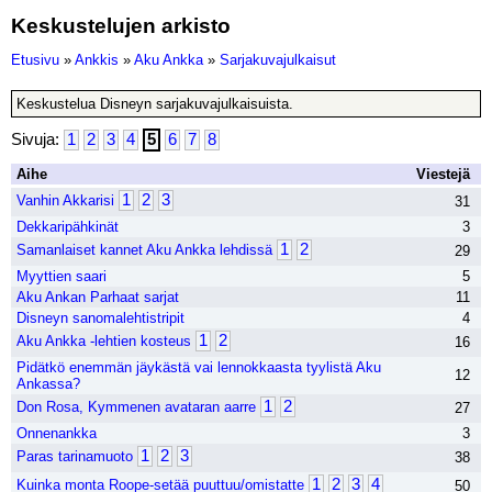
Keskustelujen arkisto
Etusivu
»
Ankkis
»
Aku Ankka
»
Sarjakuvajulkaisut
Keskustelua Disneyn sarjakuvajulkaisuista.
Sivuja:
1
2
3
4
5
6
7
8
Aihe
Viestejä
1
2
3
Vanhin Akkarisi
31
Dekkaripähkinät
3
1
2
Samanlaiset kannet Aku Ankka lehdissä
29
Myyttien saari
5
Aku Ankan Parhaat sarjat
11
Disneyn sanomalehtistripit
4
1
2
Aku Ankka -lehtien kosteus
16
Pidätkö enemmän jäykästä vai lennokkaasta tyylistä Aku
12
Ankassa?
1
2
Don Rosa, Kymmenen avataran aarre
27
Onnenankka
3
1
2
3
Paras tarinamuoto
38
1
2
3
4
Kuinka monta Roope-setää puuttuu/omistatte
50