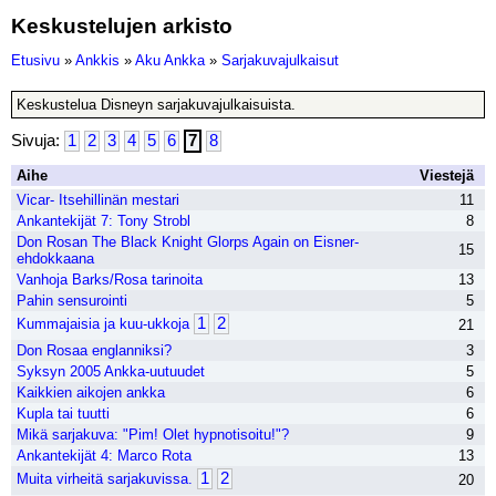
Keskustelujen arkisto
Etusivu
»
Ankkis
»
Aku Ankka
»
Sarjakuvajulkaisut
Keskustelua Disneyn sarjakuvajulkaisuista.
Sivuja:
1
2
3
4
5
6
7
8
Aihe
Viestejä
Vicar- Itsehillinän mestari
11
Ankantekijät 7: Tony Strobl
8
Don Rosan The Black Knight Glorps Again on Eisner-
15
ehdokkaana
Vanhoja Barks/Rosa tarinoita
13
Pahin sensurointi
5
1
2
Kummajaisia ja kuu-ukkoja
21
Don Rosaa englanniksi?
3
Syksyn 2005 Ankka-uutuudet
5
Kaikkien aikojen ankka
6
Kupla tai tuutti
6
Mikä sarjakuva: "Pim! Olet hypnotisoitu!"?
9
Ankantekijät 4: Marco Rota
13
1
2
Muita virheitä sarjakuvissa.
20