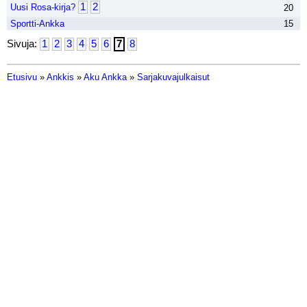
1
2
Uusi Rosa-kirja?
20
Sportti-Ankka
15
Sivuja:
1
2
3
4
5
6
7
8
Etusivu
»
Ankkis
»
Aku Ankka
»
Sarjakuvajulkaisut