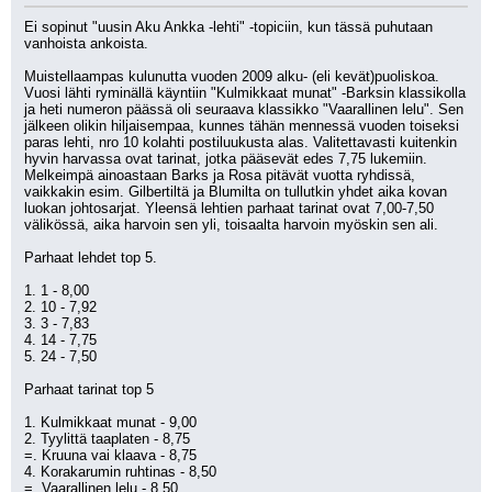
Ei sopinut "uusin Aku Ankka -lehti" -topiciin, kun tässä puhutaan 
vanhoista ankoista.
Muistellaampas kulunutta vuoden 2009 alku- (eli kevät)puoliskoa. 
Vuosi lähti ryminällä käyntiin "Kulmikkaat munat" -Barksin klassikolla 
ja heti numeron päässä oli seuraava klassikko "Vaarallinen lelu". Sen 
jälkeen olikin hiljaisempaa, kunnes tähän mennessä vuoden toiseksi 
paras lehti, nro 10 kolahti postiluukusta alas. Valitettavasti kuitenkin 
hyvin harvassa ovat tarinat, jotka pääsevät edes 7,75 lukemiin. 
Melkeimpä ainoastaan Barks ja Rosa pitävät vuotta ryhdissä, 
vaikkakin esim. Gilbertiltä ja Blumilta on tullutkin yhdet aika kovan 
luokan johtosarjat. Yleensä lehtien parhaat tarinat ovat 7,00-7,50 
välikössä, aika harvoin sen yli, toisaalta harvoin myöskin sen ali. 
Parhaat lehdet top 5.
1. 1 - 8,00
2. 10 - 7,92
3. 3 - 7,83
4. 14 - 7,75
5. 24 - 7,50
Parhaat tarinat top 5
1. Kulmikkaat munat - 9,00
2. Tyylittä taaplaten - 8,75
=. Kruuna vai klaava - 8,75
4. Korakarumin ruhtinas - 8,50
=. Vaarallinen lelu - 8,50