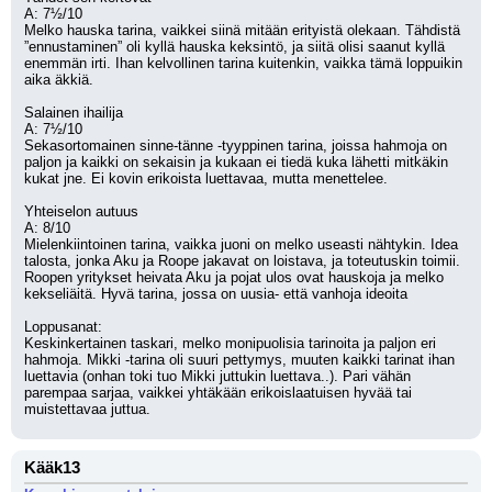
A: 7½/10
Melko hauska tarina, vaikkei siinä mitään erityistä olekaan. Tähdistä 
”ennustaminen” oli kyllä hauska keksintö, ja siitä olisi saanut kyllä 
enemmän irti. Ihan kelvollinen tarina kuitenkin, vaikka tämä loppuikin 
aika äkkiä.
Salainen ihailija
A: 7½/10
Sekasortomainen sinne-tänne -tyyppinen tarina, joissa hahmoja on 
paljon ja kaikki on sekaisin ja kukaan ei tiedä kuka lähetti mitkäkin 
kukat jne. Ei kovin erikoista luettavaa, mutta menettelee.
Yhteiselon autuus
A: 8/10
Mielenkiintoinen tarina, vaikka juoni on melko useasti nähtykin. Idea 
talosta, jonka Aku ja Roope jakavat on loistava, ja toteutuskin toimii. 
Roopen yritykset heivata Aku ja pojat ulos ovat hauskoja ja melko 
kekseliäitä. Hyvä tarina, jossa on uusia- että vanhoja ideoita
Loppusanat:
Keskinkertainen taskari, melko monipuolisia tarinoita ja paljon eri 
hahmoja. Mikki -tarina oli suuri pettymys, muuten kaikki tarinat ihan 
luettavia (onhan toki tuo Mikki juttukin luettava..). Pari vähän 
parempaa sarjaa, vaikkei yhtäkään erikoislaatuisen hyvää tai 
muistettavaa juttua.
Kääk13