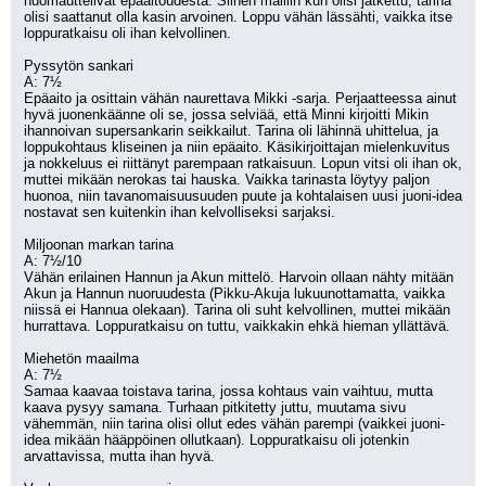
huomauttelivat epäaitoudesta. Siihen malliin kun olisi jatkettu, tarina 
olisi saattanut olla kasin arvoinen. Loppu vähän lässähti, vaikka itse 
loppuratkaisu oli ihan kelvollinen.
Pyssytön sankari
A: 7½
Epäaito ja osittain vähän naurettava Mikki -sarja. Perjaatteessa ainut 
hyvä juonenkäänne oli se, jossa selviää, että Minni kirjoitti Mikin 
ihannoivan supersankarin seikkailut. Tarina oli lähinnä uhittelua, ja 
loppukohtaus kliseinen ja niin epäaito. Käsikirjoittajan mielenkuvitus 
ja nokkeluus ei riittänyt parempaan ratkaisuun. Lopun vitsi oli ihan ok, 
muttei mikään nerokas tai hauska. Vaikka tarinasta löytyy paljon 
huonoa, niin tavanomaisuusuuden puute ja kohtalaisen uusi juoni-idea 
nostavat sen kuitenkin ihan kelvolliseksi sarjaksi.
Miljoonan markan tarina
A: 7½/10
Vähän erilainen Hannun ja Akun mittelö. Harvoin ollaan nähty mitään 
Akun ja Hannun nuoruudesta (Pikku-Akuja lukuunottamatta, vaikka 
niissä ei Hannua olekaan). Tarina oli suht kelvollinen, muttei mikään 
hurrattava. Loppuratkaisu on tuttu, vaikkakin ehkä hieman yllättävä.
Miehetön maailma
A: 7½
Samaa kaavaa toistava tarina, jossa kohtaus vain vaihtuu, mutta 
kaava pysyy samana. Turhaan pitkitetty juttu, muutama sivu 
vähemmän, niin tarina olisi ollut edes vähän parempi (vaikkei juoni-
idea mikään hääppöinen ollutkaan). Loppuratkaisu oli jotenkin 
arvattavissa, mutta ihan hyvä.