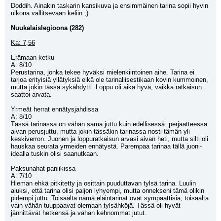
Doddih. Ainakin taskarin kansikuva ja ensimmäinen tarina sopii hyvin 
ulkona vallitsevaan keliin ;)
Nuukalaislegioona (282)
Ka: 7,56
Erämaan ketku
A: 8/10
Perustarina, jonka tekee hyväksi mielenkiintoinen aihe. Tarina ei 
tarjoa erityisiä yllätyksiä eikä ole tarinallisestikaan kovin kummoinen, 
mutta jokin tässä sykähdytti. Loppu oli aika hyvä, vaikka ratkaisun 
saattoi arvata.
Yrmeät herrat ennätysjahdissa
A: 8/10
Tässä tarinassa on vähän sama juttu kuin edellisessä: perjaatteessa 
aivan perusjuttu, mutta jokin tässäkin tarinassa nosti tämän yli 
keskiverron. Juonen ja loppuratkaisun arvasi aivan heti, mutta silti oli 
hauskaa seurata yrmeiden ennätystä. Parempaa tarinaa tällä juoni-
idealla tuskin olisi saanutkaan.
Paksunahat paniikissa
A: 7/10
Hieman ehkä pitkitetty ja osittain puuduttavan tylsä tarina. Luulin 
aluksi, että tarina olisi paljon lyhyempi, mutta onnekseni tämä olikin 
pidempi juttu. Toisaalta nämä eläintarinat ovat sympaattisia, toisaalta 
vain vähän tuuppaavat olemaan tylsähköjä. Tässä oli hyvät 
jännittävät hetkensä ja vähän kehnommat jutut.