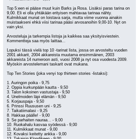
Top 5:een ei pääse muut kuin Barks ja Rosa. Lisäksi paras tarina on 
9,00. Eli ei olla yhtäkään erityisen mahtavaa tarinaa nähty. 
Kulmikkaat munat on loistava sarja, mutta viime vuonna ainakin 
muistaakseni ehkä viisi tarinaa pääsi arvosanoihin 9,00-10. Nyt on 
vain yksi.
Arvosteluja ja tarkempia listoja ja kaikkea saa yksityisviestein. 
Kommentteja saa myös laittaa...
Lopuksi tässä vielä top 10 -tarinat lista, jossa on arvosteltu vuoden 
2001 akkarit, 2004 akkareista muutama ensimmäinen, 2003 
akkareista 14 numeroon asti, vuosi 2008 ja nyt osa vuodesta 2009. 
Myöskin arvostelemani taskarit ovat mukana. 
Top Ten Stories (joka venyi top thirteen stories -listaksi):
1. Auringon poika - 9,75
2. Oppia kurkunpään kautta - 9,50
3. Talon kokoinen vastustaja - 9,50
4. Unelmoiden läpi elämän - 9,50
5. Korjauspaja - 9,50
6. Prinssi Ruususen uni - 9,25
7. Taikatiimalasi - 9,25
8. Hakkaa päälle! - 9,00
9. Se parhaiten nauraa... - 9,00
10. Ruokahalu kasvaa syödessä - 9,00
11. Kulmikkaat munat - 9,00
12. Kovaksi keitetty ankka - 9,00
13. Takaisin Klondikeen - 9,00