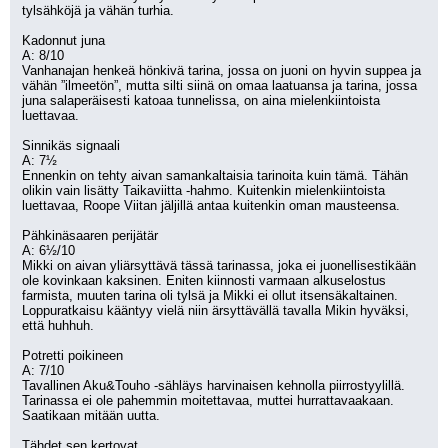
tylsähköjä ja vähän turhia.
Kadonnut juna
A: 8/10
Vanhanajan henkeä hönkivä tarina, jossa on juoni on hyvin suppea ja 
vähän ”ilmeetön”, mutta silti siinä on omaa laatuansa ja tarina, jossa 
juna salaperäisesti katoaa tunnelissa, on aina mielenkiintoista 
luettavaa. 
Sinnikäs signaali
A: 7½
Ennenkin on tehty aivan samankaltaisia tarinoita kuin tämä. Tähän 
olikin vain lisätty Taikaviitta -hahmo. Kuitenkin mielenkiintoista 
luettavaa, Roope Viitan jäljillä antaa kuitenkin oman mausteensa.
Pähkinäsaaren perijätär
A: 6½/10
Mikki on aivan yliärsyttävä tässä tarinassa, joka ei juonellisestikään 
ole kovinkaan kaksinen. Eniten kiinnosti varmaan alkuselostus 
farmista, muuten tarina oli tylsä ja Mikki ei ollut itsensäkaltainen. 
Loppuratkaisu kääntyy vielä niin ärsyttävällä tavalla Mikin hyväksi, 
että huhhuh.
Potretti poikineen
A: 7/10
Tavallinen Aku&Touho -sähläys harvinaisen kehnolla piirrostyylillä. 
Tarinassa ei ole pahemmin moitettavaa, muttei hurrattavaakaan. 
Saatikaan mitään uutta.
Tähdet sen kertovat