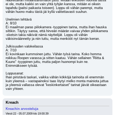
Naurettavan mitäänsanomaton juttu. Mitään erikoisen huonoa tässä 
ei ole, mutta kaikki on vain yhtä tyhjän kanssa, mitään ei oikein 
tapahdu (paitsi paikasta toiseen). Loppu oli vähän parempi, mutta 
vähän huono maku tästä jäi kyllä valitettavasti suuhun.
Unelmien tehtävä
A: 8/10
Ei maailman paras piilokamera -tyyppinen tarina, mutta ihan hauska 
siltikin. Täytyy sanoa, että hirveän määrän vaivaa yhden piilokamera 
-sketsin takia näkivät nämä näyttelijät. Loppu oli vähän 
väkisinväännetty ja niin tuttu, mutta menkööt nyt tämän kerran.
Julkisuuden valokeilassa
A: 7/10
Ei kovinkaan kummoinen juttu. Vähän tylsä tarina. Koko homma 
roikkuu Roopen varassa ja sitten kaatuu. Vähän sellainen ”Riitta & 
Kuuno” -tyyppinen juttu, mutta paljon huonompi kuin ne. 
Enimmäkseen tylsää.
Loppusanat:
Ihan piristävä taskari, vaikka vähän kökköjä tarinoita oli enemmän 
kuin yleensä – vastapainoksi taas löytyi melko monta mainiota juttua 
ja yleensä vallassa olevat ”keskinkertaiset” tarinat jäivät oikeastaan 
vain yhteen.
Kreach
Kreachin arvosteluja
Viesti 22 - 05.07.2009 klo 19:00:39