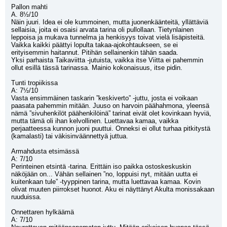
Pallon mahti
A. 8½/10
Näin juuri. Idea ei ole kummoinen, mutta juonenkäänteitä, yllättäviä 
sellaisia, joita ei osaisi arvata tarina oli pullollaan. Tietynlainen 
leppoisa ja mukava tunnelma ja henkisyys toivat vielä lisäpisteitä. 
Vaikka kaikki päättyi lopulta takaa-ajokohtaukseen, se ei 
erityisemmin haitannut. Pitihän sellainenkin tähän saada. 
Yksi parhaista Taikaviitta -jutuista, vaikka itse Viitta ei pahemmin 
ollut esillä tässä tarinassa. Mainio kokonaisuus, itse pidin.
Tunti tropiikissa
A: 7½/10
Vasta ensimmäinen taskarin ”keskiverto” -juttu, josta ei voikaan 
paasata pahemmin mitään. Juuso on harvoin päähahmona, yleensä 
nämä ”sivuhenkilöt päähenkilöinä” tarinat eivät olet kovinkaan hyviä, 
mutta tämä oli ihan kelvollinen. Luettavaa kamaa, vaikka 
perjaatteessa kunnon juoni puuttui. Onneksi ei ollut turhaa pitkitystä 
(kamalasti) tai väkisinväännettyä juttua.
Armahdusta etsimässä
A: 7/10
Perinteinen etsintä -tarina. Erittäin iso paikka ostoskeskuskin 
näköjään on... Vähän sellainen ”no, loppuisi nyt, mitään uutta ei 
kuitenkaan tule” -tyyppinen tarina, mutta luettavaa kamaa. Kovin 
olivat muuten piirrokset huonot. Aku ei näyttänyt Akulta monissakaan 
ruuduissa. 
Onnettaren hylkäämä
A: 7/10