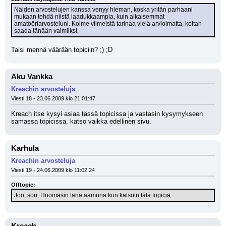
Näiden arvostelujen kanssa venyy hieman, koska yritän parhaani 
mukaan tehdä niistä laadukkaampia, kuin aikaisemmat 
amatööriarvosteluni. Kolme viimeistä tarinaa vielä arvioimatta, koitan 
saada tänään valmiiksi.
Taisi mennä väärään topiciin? ;) ;D
Aku Vankka
Kreachin arvosteluja
Viesti 18 - 23.06.2009 klo 21:01:47
Kreach itse kysyi asiaa tässä topicissa ja vastasin kysymykseen 
samassa topicissa, katso vaikka edellinen sivu.
Karhula
Kreachin arvosteluja
Viesti 19 - 24.06.2009 klo 11:02:24
Offtopic:
Joo, sori. Huomasin tänä aamuna kun katsoin tätä topicia...