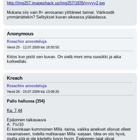
http://img257.imageshack.us/img257/1835/yyyyy2.jpg
Mukana siis vain 8+ arvosanan ylittäneet tarinat. Värikoodit 
ymmärrättekin? Selitykset kuvan oikeassa ylälaidassa.
Anonymous
Kreachin arvosteluja
Viesti 25 - 12.07.2009 klo 16:50:50
Kiitos kun pistit sen kuvan. On sielä moni oma suosikki ja aika 
korkeellaki.
Kreach
Kreachin arvosteluja
Viesti 26 - 19.07.2009 klo 13:08:26
Pallo hallussa (354) 
Ka: 7,44
Epäonnen taikasauva
A: 7½/10
Ei kovinkaan kummoinen Milla -tarina, vaikka ainekset olisivat olleet 
rosamaiseen, todella mahtavaan Milla -sarjaan. Idea on siis hyvä, 
mutta sitä ei ole käytetty kovin hyvin. Epäonnen taiat olivat 