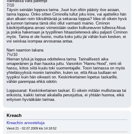
Vanhassa vara parempi
7/10
Täysin seinään loppuva tarina. Juuri kun oltiin päästy itse asiaan, 
tarina loppuu. Onko sitten Ciminolla tullut joku kiire, vai ajatteliko hän 
alun alkaen noin töksähtävää ja sekavaa loppua? Idea oli oikein hyvä 
ja kunnon tarinana tämä olisi ollut varmasti mainio. Ciminon 
käsikirjoittajana arvasi viimeistään oudon kulkuneuvon tullessa Akua 
ja poikia hakemaan ja tyypillinen hitaastietenevä alku paljasti Ciminon 
myös. Tarina ei ole huono, mutta koko juttu jäi vähän kuin kesken, ei 
voi seiskaa isompaa arvosanaa antaa.
Narri naamion takana
7½/10
Hieman tylsä ja loppua odotteleva tarina. Tarinallisesti aika 
omaperäinen ja ihan hauska juttu. Varsinkin ”Hannu Hood”, nimi oli 
hassu, kiitos siitä kuulu toki suomentajalle. Tosin tarinassa on myös 
yhteläisyyksiä moniin tarinoihin, kuten se, että Akua luullaan eri 
tyypiksi kuin hän oikeasti on. Keskinkertainen lopetus taskarille, 
vähän parempaa ehkä odotin.
Loppusanat: Keskinkertainen taskari. Ei oikein mitään mullistavaa tai 
erikoista, kaikki tarinat aikalailla perusjuttua, ei yhtään huonoa, eikä 
erityisen hyvääkään tarinaa.
Kreach
Kreachin arvosteluja
Viesti 21 - 02.07.2009 klo 14:18:52