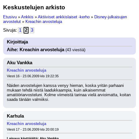
Keskustelujen arkisto
Etusivu
»
Ankkis
»
Aktiiviset ankkislaiset -kerho
»
Disney-julkaisujen
arvostelut
»
Kreachin arvosteluja
Sivuja:
1
2
3
Kirjoittaja
Aihe: Kreachin arvosteluja
(43 viestiä)
Aku Vankka
Kreachin arvosteluja
Viesti 16 - 23.06.2009 klo 19:22:35
Näiden arvostelujen kanssa venyy hieman, koska yritän parhaani 
mukaan tehdä niistä laadukkaampia, kuin aikaisemmat 
amatööriarvosteluni. Kolme viimeistä tarinaa vielä arvioimatta, koitan 
saada tänään valmiiksi.
Karhula
Kreachin arvosteluja
Viesti 17 - 23.06.2009 klo 20:00:19
Lainaus käyttäjältä: Aku Vankka