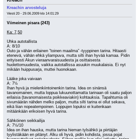
Kreach
Kreachin arvosteluja
Viesti 20 - 29.06.2009 klo 14:01:29
Viimeinen pisara (243)
Ka: 7,50
Uhka autotallista
A: 8/10
Outo ja vähän erilainen ”toinen maailma” -tyyppinen tarina. Hitaasti 
etenevä, vähän ehkä yliampuva, mutta silti ihan hyvää kamaa. Pidin 
erityisesti Akun vieraanvaraisuudesta ja osittaisesta 
huolettomuudesta, vaikka autotallissa asuukin muukalaisia. Ei nyt 
mikään huippusarja, muttei huonokaan.
Lääke joka vaivaan
A: 7½
Ihan hyvä ja mielenkiintoinenkin tarina. Idea on sinänsä 
tavanomainen, mutta loppua lukuunottamatta tarinaan oli saatu paljon 
erilaisia (tavanomaisesta poikkeaviakin) kohtauksia. Tapahtumia oli 
sivumäärän nähden melko paljon, mutta silti tarina ei ollut sekava, 
eikä liian nopeatempoinen. Loppujen lopuksi ei kuitenkaan 
mitäänkään erikoisen hyvä tarina.
Sähköinen seikkailija
A: 7½/10
Idea on ihan hauska, mutta tarina hieman tylsähkö ja piirtäjän 
tyylistäkään en pitänyt. Alku oli hyvä, pidin kohdista, jossa pojat 