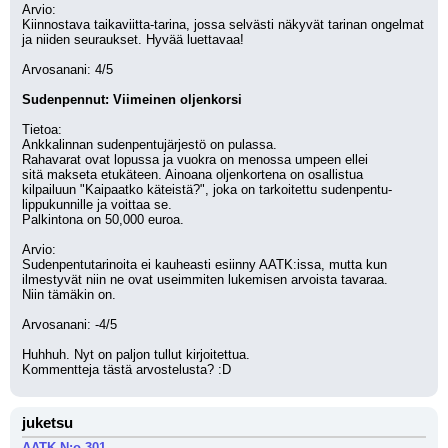
Arvio:
Kiinnostava taikaviitta-tarina, jossa selvästi näkyvät tarinan ongelmat
ja niiden seuraukset. Hyvää luettavaa!
Arvosanani: 4/5
Sudenpennut: Viimeinen oljenkorsi
Tietoa:
Ankkalinnan sudenpentujärjestö on pulassa. 
Rahavarat ovat lopussa ja vuokra on menossa umpeen ellei 
sitä makseta etukäteen. Ainoana oljenkortena on osallistua
kilpailuun "Kaipaatko käteistä?", joka on tarkoitettu sudenpentu-
lippukunnille ja voittaa se. 
Palkintona on 50,000 euroa. 
Arvio: 
Sudenpentutarinoita ei kauheasti esiinny AATK:issa, mutta kun
ilmestyvät niin ne ovat useimmiten lukemisen arvoista tavaraa.
Niin tämäkin on.
Arvosanani: -4/5
Huhhuh. Nyt on paljon tullut kirjoitettua. 
Kommentteja tästä arvostelusta? :D
juketsu
AATK N:o 301