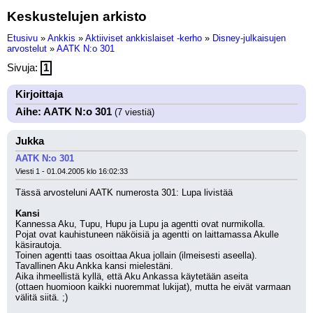
Keskustelujen arkisto
Etusivu
»
Ankkis
»
Aktiiviset ankkislaiset -kerho
»
Disney-julkaisujen
arvostelut
»
AATK N:o 301
Sivuja:
1
Kirjoittaja
Aihe: AATK N:o 301
(7 viestiä)
Jukka
AATK N:o 301
Viesti 1 - 01.04.2005 klo 16:02:33
Tässä arvosteluni AATK numerosta 301: Lupa livistää
Kansi
Kannessa Aku, Tupu, Hupu ja Lupu ja agentti ovat nurmikolla. 
Pojat ovat kauhistuneen näköisiä ja agentti on laittamassa Akulle 
käsirautoja.
Toinen agentti taas osoittaa Akua jollain (ilmeisesti aseella). 
Tavallinen Aku Ankka kansi mielestäni. 
Aika ihmeellistä kyllä, että Aku Ankassa käytetään aseita 
(ottaen huomioon kaikki nuoremmat lukijat), mutta he eivät varmaan 
välitä siitä. ;) 