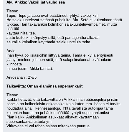
Aku Ankka: Vakoilijat vauhdissa
Tietoa:
Tupu, Hupu ja Lupu ovat päättäneet ryhtyä vakoojiksi!
He salakuuntelevat setänsä puheluita. Aku-Setä ei kuitenkaan tästä
tykkää. Hän takavarikoi kolmikon salakuunteluvempaimet, mutta 
päättää
käyttää niitä itse. 
Juttu kuitenkin kärjistyy sillä, että pari agenttia alkavat
seurailla kolmikon käyttämiä salakuuntelulaitteita. 
Arvio: 
Ihan hyvä poliisiasioihin liittyvä tarina. Tämä ei kyllä erityisesti
jäänyt mieleen johtuen siitä, että salapoliisitarinat eivät oikein 
kiinnosta
minua (esim. Mikki tarinat). 
Arvosanani: 2½/5
Taikaviitta: Oman elämänsä supersankarit
Tietoa: 
Kaikki tietävät, että taikaviitta on Ankkalinnan pääsuojelija ja näin 
hänellä on kaikenlaisia erikoisoikeuksia kuten mm. hänen ei tarvits 
noudattaa aina liikennesääntöjä. Yhtä tavallista autoilijaa tämä 
kuitenkin harmittaa ja hänkin päättää ryhtyä supersankariksi. 
Pian kaikki Ankkalinnan asukkaat alkavat käyttämään 
supersankarivarusteita ym. 
Virkavalta ei voi tähän asiaan mitenkään puuttua.