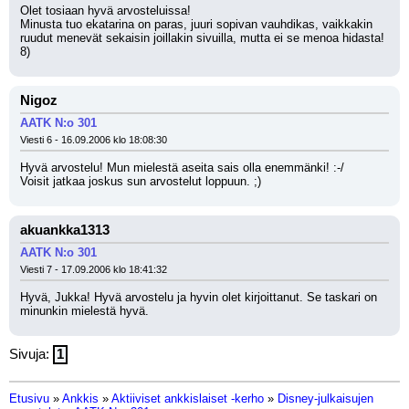
Olet tosiaan hyvä arvosteluissa! 
Minusta tuo ekatarina on paras, juuri sopivan vauhdikas, vaikkakin 
ruudut menevät sekaisin joillakin sivuilla, mutta ei se menoa hidasta! 
8)
Nigoz
AATK N:o 301
Viesti 6 - 16.09.2006 klo 18:08:30
Hyvä arvostelu! Mun mielestä aseita sais olla enemmänki! :-/
Voisit jatkaa joskus sun arvostelut loppuun. ;)
akuankka1313
AATK N:o 301
Viesti 7 - 17.09.2006 klo 18:41:32
Hyvä, Jukka! Hyvä arvostelu ja hyvin olet kirjoittanut. Se taskari on 
minunkin mielestä hyvä.
Sivuja:
1
Etusivu
»
Ankkis
»
Aktiiviset ankkislaiset -kerho
»
Disney-julkaisujen