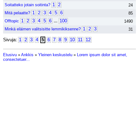
1
2
Soitatteko jotain soitinta?
24
1
2
3
4
5
6
Mitä pelaatte?
85
1
2
3
4
5
6
...
100
Offtopic
1490
1
2
3
Minkä eläimen valitsisitte lemmikiksenne?
31
Sivuja:
1
2
3
4
5
6
7
8
9
10
11
12
Etusivu
»
Ankkis
»
Yleinen keskustelu
»
Lorem ipsum dolor sit amet,
consectetuer...