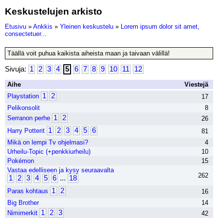
Keskustelujen arkisto
Etusivu
»
Ankkis
»
Yleinen keskustelu
»
Lorem ipsum dolor sit amet,
consectetuer...
Täällä voit puhua kaikista aiheista maan ja taivaan välillä!
Sivuja:
1
2
3
4
5
6
7
8
9
10
11
12
Aihe
Viestejä
1
2
Playstation
17
Pelikonsolit
8
1
2
Serranon perhe
26
1
2
3
4
5
6
Harry Potterit
81
Mikä on lempi Tv ohjelmasi?
4
Urheilu-Topic (+penkkiurheilu)
10
Pokémon
15
Vastaa edelliseen ja kysy seuraavalta
262
1
2
3
4
5
6
...
18
1
2
Paras kohtaus
16
Big Brother
14
1
2
3
Nimimerkit
42