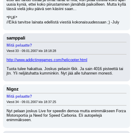
uusia kyniä, ettei koko piirustaminen jämähdä paikoilleen. Mutta kyllä 
tässä vielä joku päivä sen käsiini saan...
*PUF*
//Eikä tarvitse lainata edellistä viestiä kokonaisuudessaan ;) -July
samppali
Mitä pelaatte?
Viesti 33 - 09.01.2007 klo 18:18:28
http://www.addictinggames.com/helicopter.html
Tuota tulee hakattua. Joskus pelasin 6kk. Ja sain 4016 pisteettä tai 
jtn. Yli neljätuhatta kumminkin. Nyt jää alle tuhannen monesti.
Nigoz
Mitä pelaatte?
Viesti 34 - 09.01.2007 klo 18:37:25
Nyt pelaan joskus Live for speedin demoa mutta enimmäkseen Forza 
Motorsportia ja Need for Speed Carbonia. Eli autopelejä 
enimmäkseen.