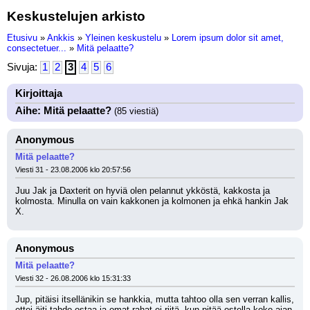
Keskustelujen arkisto
Etusivu
»
Ankkis
»
Yleinen keskustelu
»
Lorem ipsum dolor sit amet,
consectetuer...
»
Mitä pelaatte?
Sivuja:
1
2
3
4
5
6
Kirjoittaja
Aihe: Mitä pelaatte?
(85 viestiä)
Anonymous
Mitä pelaatte?
Viesti 31 - 23.08.2006 klo 20:57:56
Juu Jak ja Daxterit on hyviä olen pelannut ykköstä, kakkosta ja 
kolmosta. Minulla on vain kakkonen ja kolmonen ja ehkä hankin Jak 
X.
Anonymous
Mitä pelaatte?
Viesti 32 - 26.08.2006 klo 15:31:33
Jup, pitäisi itsellänikin se hankkia, mutta tahtoo olla sen verran kallis, 
ettei äiti tahdo ostaa ja omat rahat ei riitä, kun pitää ostella koko ajan 