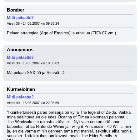
Bomber
Mitä pelaatte?
Viesti 38 - 14.05.2007 klo 09:35:24
Pelaan strategiaa (Age of Empires) ja urheilua (FIFA 07 ym.)
Anonymous
Mitä pelaatte?
Viesti 39 - 15.05.2007 klo 18:03:03
Mä pelaan SSX:ää ja Simsiä ;D
Kurmeloinen
Mitä pelaatte?
Viesti 40 - 15.05.2007 klo 22:03:59
Yksinkertaisesti paras pelisarja on kyllä The legend of Zelda. Vaikka 
minä säälittävä en ole edes Ocarina of Timea kokonaan pelannut... 
The Windwakeriin rakastuin täysin... Nyt vain odotan että saan 
tarpeeksi rahaa Nintendo Wiihin ja Twilight Princessiin. <3 Wii. ...niin 
ja, en ole varma mihin genreen tämä nyt menisi, sekoitus aika monia 
sanoisin. Tottakai ihastuin kovasti myös The Elder Scrolls IV: 