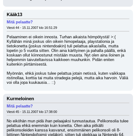
Kääk13
Mitä pelaatte?
Viesti 44 - 15.11.2007 klo 16:51:29
Pelaaminen ei oikein innosta. Turhan aikaista hömpötystä! >:(
Kyllähän minä joskus olin oikein himopelaaja, playstationia ja 
tietokonetta (joskus nintendoakin) tuli pelattua aikaslailla, mutta 
lopetin jo 5 vuotta sitten. Olin aina kärttyinen ja pahalla päällä, enkä 
koskaan ollut kiinnostunut mistään muusta. Nyt olen aina iloinen ja 
helpommin taivuteltavissa kaikkeen muuhunkin. Pidän eniten 
kuitenkin piirtämisestä.
Myönnän, ehkä joskus tulee pelattua jotain netissä, kuten vaikkapa 
ristinollaa, korttia tai muita stradegia pelejä, mutta aika harvoin. Väliä 
voi olla jopa kuukausia... ::)
Kurmeloinen
Mitä pelaatte?
Viesti 45 - 15.11.2007 klo 17:38:00
No eiköhän mun pidä ihan pelaajaksi tunnustautua. Pelikonsolia tulee 
pelattua ehkä enemmän kuin konetta. Olen aika pitkälti 
pelikonsoleiden kanssa kasvanut, ensimmäinen pelikonsoli oli 8-
bittinen Nintendo(toimii vieläkin), sitten tuli pleikkaa ja Nintendo 64, 