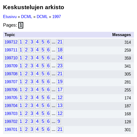
Keskustelujen arkisto
Etusivu
»
DCML
»
DCML
»
1997
Pages:
1
Topic
Messages
1
2
3
4
5
6
...
21
199712
314
1
2
3
4
5
6
...
18
199711
259
1
2
3
4
5
6
...
24
199710
359
1
2
3
4
5
6
...
23
199709
341
1
2
3
4
5
6
...
21
199708
305
1
2
3
4
5
6
...
19
199707
281
1
2
3
4
5
6
...
17
199706
255
1
2
3
4
5
6
...
12
199705
174
1
2
3
4
5
6
...
13
199704
187
1
2
3
4
5
6
...
12
199703
168
1
2
3
4
5
6
...
9
199702
128
1
2
3
4
5
6
...
21
199701
301