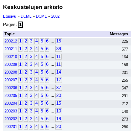
Keskustelujen arkisto
Etusivu
»
DCML
»
DCML
»
2002
Pages:
1
Topic
Messages
1
2
3
4
5
6
...
15
200212
225
1
2
3
4
5
6
...
39
200211
577
1
2
3
4
5
6
...
11
200210
164
1
2
3
4
5
6
...
11
200209
158
1
2
3
4
5
6
...
14
200208
201
1
2
3
4
5
6
...
17
200207
255
1
2
3
4
5
6
...
37
200206
547
1
2
3
4
5
6
...
20
200205
291
1
2
3
4
5
6
...
15
200204
212
1
2
3
4
5
6
...
10
200203
140
1
2
3
4
5
6
...
19
200202
273
1
2
3
4
5
6
...
20
200201
286