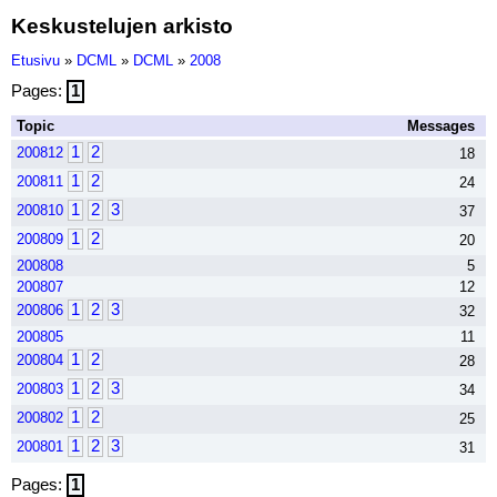
Keskustelujen arkisto
Etusivu
»
DCML
»
DCML
»
2008
Pages:
1
Topic
Messages
1
2
200812
18
1
2
200811
24
1
2
3
200810
37
1
2
200809
20
200808
5
200807
12
1
2
3
200806
32
200805
11
1
2
200804
28
1
2
3
200803
34
1
2
200802
25
1
2
3
200801
31
Pages:
1