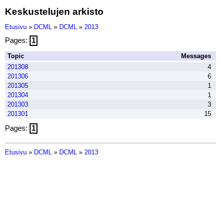
Keskustelujen arkisto
Etusivu
»
DCML
»
DCML
»
2013
Pages:
1
Topic
Messages
201308
4
201306
6
201305
1
201304
1
201303
3
201301
15
Pages:
1
Etusivu
»
DCML
»
DCML
»
2013