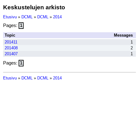
Keskustelujen arkisto
Etusivu
»
DCML
»
DCML
»
2014
Pages:
1
Topic
Messages
201411
1
201408
2
201407
1
Pages:
1
Etusivu
»
DCML
»
DCML
»
2014