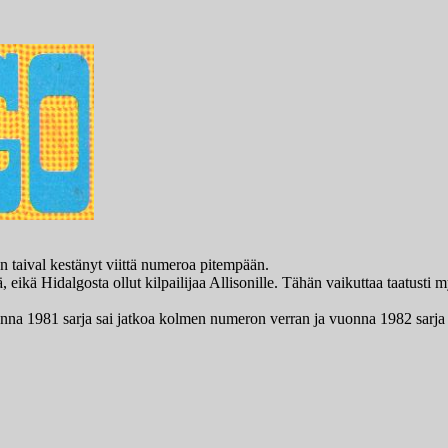
n taival kestänyt viittä numeroa pitempään.
 eikä Hidalgosta ollut kilpailijaa Allisonille. Tähän vaikuttaa taatusti m
na 1981 sarja sai jatkoa kolmen numeron verran ja vuonna 1982 sarja