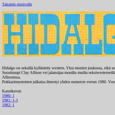
Takaisin etusivulle
Hidalgo on seksillä kyllästetty western. Yksi monien joukossa, eikä se
Suositumpi Clay Allison vei jalansijaa monilta muilta seksiwesterneiltä,
Allisonissa.
Pokkarimuotoinen julkaisu ilmestyi yhden numeron verran 1980. Vuon
Kansikuvat:
1980: 1
1981: 1-3
1982: 1