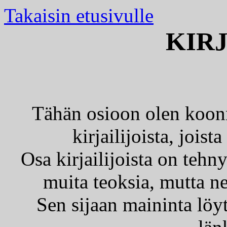
Takaisin etusivulle
KIRJ
Tähän osioon olen koonnu
kirjailijoista, joist
Osa kirjailijoista on tehn
muita teoksia, mutta n
Sen sijaan maininta löy