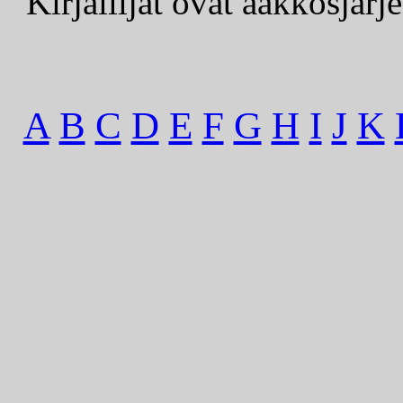
Kirjailijat ovat aakkosjä
A
B
C
D
E
F
G
H
I
J
K