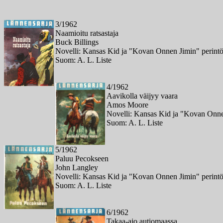
3/1962
Naamioitu ratsastaja
Buck Billings
Novelli: Kansas Kid ja "Kovan Onnen Jimin" perintö
Suom: A. L. Liste
4/1962
Aavikolla väijyy vaara
Amos Moore
Novelli: Kansas Kid ja "Kovan Onnen
Suom: A. L. Liste
5/1962
Paluu Pecokseen
John Langley
Novelli: Kansas Kid ja "Kovan Onnen Jimin" perintö
Suom: A. L. Liste
6/1962
Takaa-ajo autiomaassa