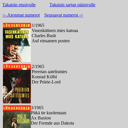
Takaisin etusivulle
Takaisin sarjan pääsivulle
<- Aiemmat numerot
Seuraavat numerot ->
1/1965
Vasenkätinen mies katoaa
Charles Bush
Auf einsamen posten
2/1965
Preerian aatelismies
Konrad Kölbl
Der Prärie-Lord
3/1965
Pitkä tie kuolemaan
Ax Baxton
Der Fremde aus Dakota