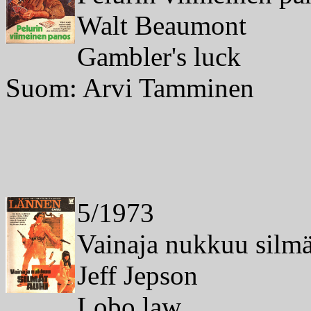
Walt Beaumont
Gambler's luck
Suom: Arvi Tamminen
5/1973
Vainaja nukkuu silmä
Jeff Jepson
Lobo law