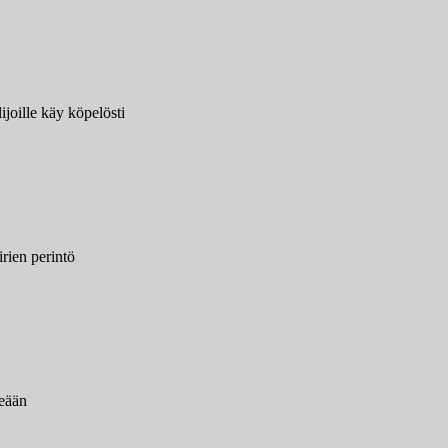
joille käy köpelösti
rien perintö
meään