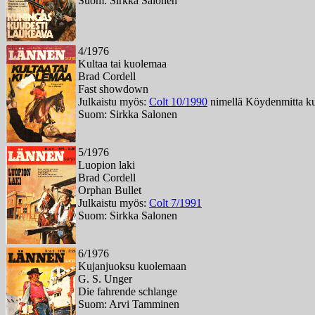
Suom: Sirkka Salonen
4/1976
Kultaa tai kuolemaa
Brad Cordell
Fast showdown
Julkaistu myös:
Colt 10/1990
nimellä Köydenmitta k
Suom: Sirkka Salonen
5/1976
Luopion laki
Brad Cordell
Orphan Bullet
Julkaistu myös:
Colt 7/1991
Suom: Sirkka Salonen
6/1976
Kujanjuoksu kuolemaan
G. S. Unger
Die fahrende schlange
Suom: Arvi Tamminen