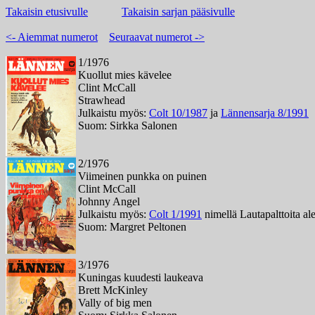
Takaisin etusivulle
Takaisin sarjan pääsivulle
<- Aiemmat numerot
Seuraavat numerot ->
1/1976
Kuollut mies kävelee
Clint McCall
Strawhead
Julkaistu myös:
Colt 10/1987
ja
Lännensarja 8/1991
Suom: Sirkka Salonen
2/1976
Viimeinen punkka on puinen
Clint McCall
Johnny Angel
Julkaistu myös:
Colt 1/1991
nimellä Lautapalttoita al
Suom: Margret Peltonen
3/1976
Kuningas kuudesti laukeava
Brett McKinley
Vally of big men