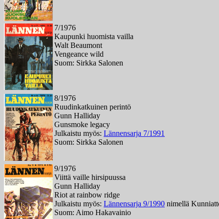
7/1976
Kaupunki huomista vailla
Walt Beaumont
Vengeance wild
Suom: Sirkka Salonen
8/1976
Ruudinkatkuinen perintö
Gunn Halliday
Gunsmoke legacy
Julkaistu myös:
Lännensarja 7/1991
Suom: Sirkka Salonen
9/1976
Viittä vaille hirsipuussa
Gunn Halliday
Riot at rainbow ridge
Julkaistu myös:
Lännensarja 9/1990
nimellä Kunniatt
Suom: Aimo Hakavainio