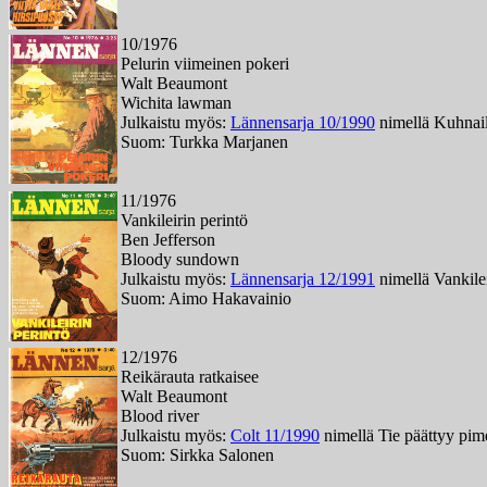
10/1976
Pelurin viimeinen pokeri
Walt Beaumont
Wichita lawman
Julkaistu myös:
Lännensarja 10/1990
nimellä Kuhnaili
Suom: Turkka Marjanen
11/1976
Vankileirin perintö
Ben Jefferson
Bloody sundown
Julkaistu myös:
Lännensarja 12/1991
nimellä Vankilei
Suom: Aimo Hakavainio
12/1976
Reikärauta ratkaisee
Walt Beaumont
Blood river
Julkaistu myös:
Colt 11/1990
nimellä Tie päättyy pi
Suom: Sirkka Salonen