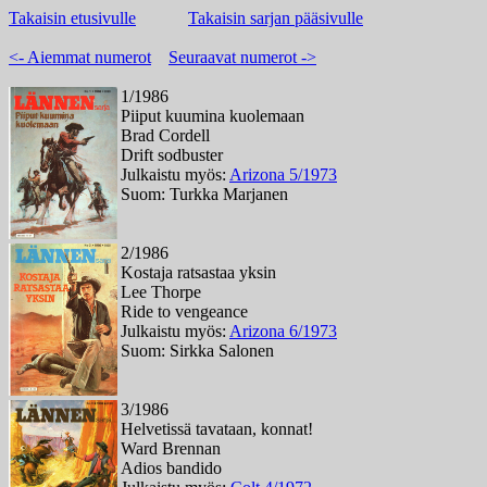
Takaisin etusivulle
Takaisin sarjan pääsivulle
<- Aiemmat numerot
Seuraavat numerot ->
1/1986
Piiput kuumina kuolemaan
Brad Cordell
Drift sodbuster
Julkaistu myös:
Arizona 5/1973
Suom: Turkka Marjanen
2/1986
Kostaja ratsastaa yksin
Lee Thorpe
Ride to vengeance
Julkaistu myös:
Arizona 6/1973
Suom: Sirkka Salonen
3/1986
Helvetissä tavataan, konnat!
Ward Brennan
Adios bandido