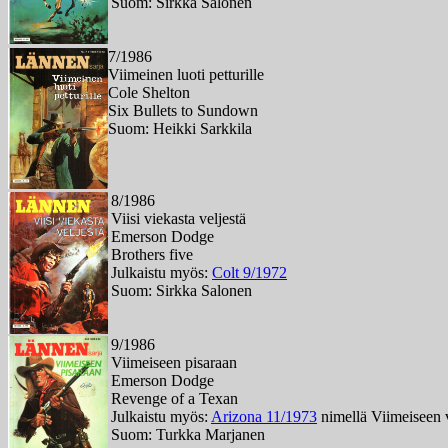
Suom: Sirkka Salonen
7/1986
Viimeinen luoti petturille
Cole Shelton
Six Bullets to Sundown
Suom: Heikki Sarkkila
8/1986
Viisi viekasta veljestä
Emerson Dodge
Brothers five
Julkaistu myös:
Colt 9/1972
Suom: Sirkka Salonen
9/1986
Viimeiseen pisaraan
Emerson Dodge
Revenge of a Texan
Julkaistu myös:
Arizona 11/1973
nimellä Viimeiseen 
Suom: Turkka Marjanen