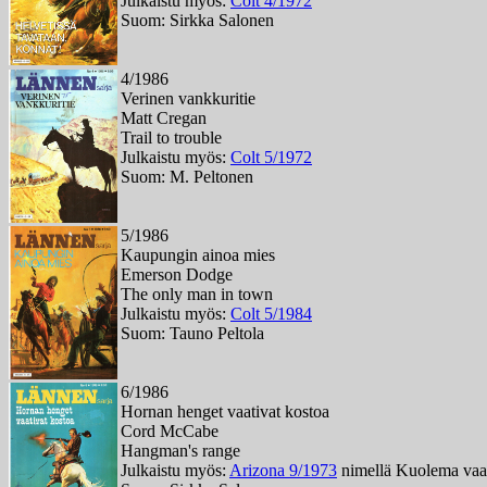
Julkaistu myös:
Colt 4/1972
Suom: Sirkka Salonen
4/1986
Verinen vankkuritie
Matt Cregan
Trail to trouble
Julkaistu myös:
Colt 5/1972
Suom: M. Peltonen
5/1986
Kaupungin ainoa mies
Emerson Dodge
The only man in town
Julkaistu myös:
Colt 5/1984
Suom: Tauno Peltola
6/1986
Hornan henget vaativat kostoa
Cord McCabe
Hangman's range
Julkaistu myös:
Arizona 9/1973
nimellä Kuolema vaat